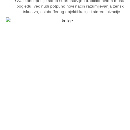
Ovaj koncept nije samo suprotstavljen tradicionalnom muškom
pogledu, već nudi potpuno novi način razumijevanja ženskog
iskustva, oslobođenog objektifikacije i stereotipizacije.