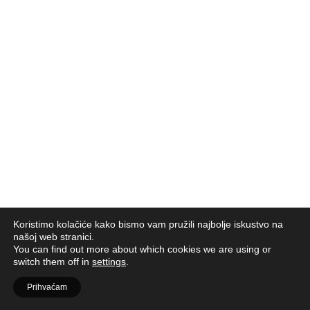
Koristimo kolačiće kako bismo vam pružili najbolje iskustvo na
našoj web stranici.
You can find out more about which cookies we are using or
switch them off in
settings
.
Prihvaćam