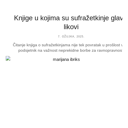
Knjige u kojima su sufražetkinje glavn
likovi
7. OŽUJKA, 2025.
Čitanje knjiga o sufražetkinjama nije tek povratak u prošlost već 
podsjetnik na važnost neprekidne borbe za ravnopravnost.