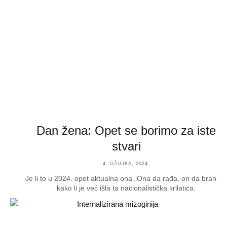
Dan žena: Opet se borimo za iste
stvari
4. OŽUJKA, 2024.
Je li to u 2024. opet aktualna ona „Ona da rađa, on da brani“ ili
kako li je već išla ta nacionalistička krilatica.