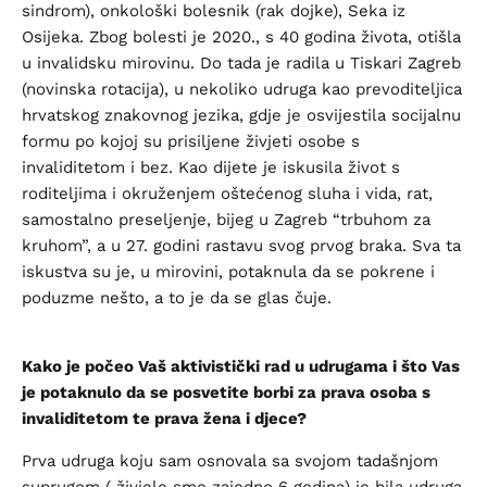
sindrom), onkološki bolesnik (rak dojke), Seka iz
Osijeka. Zbog bolesti je 2020., s 40 godina života, otišla
u invalidsku mirovinu. Do tada je radila u Tiskari Zagreb
(novinska rotacija), u nekoliko udruga kao prevoditeljica
hrvatskog znakovnog jezika, gdje je osvijestila socijalnu
formu po kojoj su prisiljene živjeti osobe s
invaliditetom i bez. Kao dijete je iskusila život s
roditeljima i okruženjem oštećenog sluha i vida, rat,
samostalno preseljenje, bijeg u Zagreb “trbuhom za
kruhom”, a u 27. godini rastavu svog prvog braka. Sva ta
iskustva su je, u mirovini, potaknula da se pokrene i
poduzme nešto, a to je da se glas čuje.
Kako je počeo Vaš aktivistički rad u udrugama i što Vas
je potaknulo da se posvetite borbi za prava osoba s
invaliditetom te prava žena i djece?
Prva udruga koju sam osnovala sa svojom tadašnjom