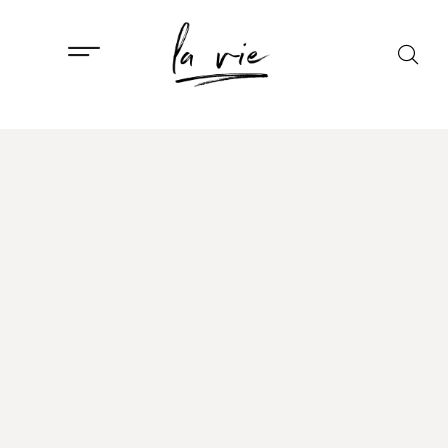
LIFESTYLE
Glas tišine: Marijana
Ibriks o životu,
aktivizmu i borbi za
ravnopravnost
1. PROSINCA, 2024.