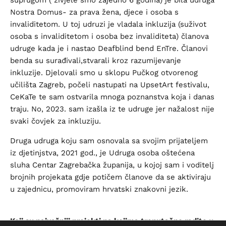
suprugom ( živjele smo zajedno 6 godina) je bila udruga
Nostra Domus- za prava žena, djece i osoba s
invaliditetom. U toj udruzi je vladala inkluzija (suživot
osoba s invaliditetom i osoba bez invaliditeta) članova
udruge kada je i nastao Deafblind bend EnTre. Članovi
benda su surađivali,stvarali kroz razumijevanje
inkluzije. Djelovali smo u sklopu Pučkog otvorenog
učilišta Zagreb, počeli nastupati na UpsetArt festivalu,
CeKaTe te sam ostvarila mnoga poznanstva koja i danas
traju. No, 2023. sam izašla iz te udruge jer nažalost nije
svaki čovjek za inkluziju.
Druga udruga koju sam osnovala sa svojim prijateljem
iz djetinjstva, 2021 god., je Udruga osoba oštećena
sluha Centar Zagrebačka županija, u kojoj sam i voditelj
brojnih projekata gdje potičem članove da se aktiviraju
u zajednicu, promoviram hrvatski znakovni jezik.
Koji su najvažniji projekti na kojima trenutačno radite u