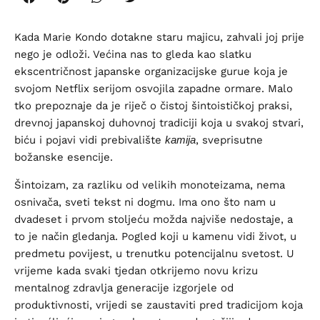
Kada Marie Kondo dotakne staru majicu, zahvali joj prije
nego je odloži. Većina nas to gleda kao slatku
ekscentričnost japanske organizacijske gurue koja je
svojom Netflix serijom osvojila zapadne ormare. Malo
tko prepoznaje da je riječ o čistoj šintoističkoj praksi,
drevnoj japanskoj duhovnoj tradiciji koja u svakoj stvari,
biću i pojavi vidi prebivalište
kamija
, sveprisutne
božanske esencije.
Šintoizam, za razliku od velikih monoteizama, nema
osnivača, sveti tekst ni dogmu. Ima ono što nam u
dvadeset i prvom stoljeću možda najviše nedostaje, a
to je način gledanja. Pogled koji u kamenu vidi život, u
predmetu povijest, u trenutku potencijalnu svetost. U
vrijeme kada svaki tjedan otkrijemo novu krizu
mentalnog zdravlja generacije izgorjele od
produktivnosti, vrijedi se zaustaviti pred tradicijom koja