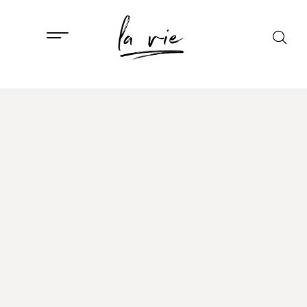
ISTAKNUTO
,
LIFESTYLE
Kami u svakom kutku:
što nas šintoizam
može naučiti o
zahvalnosti, ljubavi
prema sebi i drugima
25. TRAVNJA, 2026.