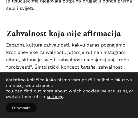
je tisućljećima njegovala potpuno drugačiji odnos prema
sebi i svijetu.
Zahvalnost koja nije afirmacija
Zapadna kultura zahvalnosti, kakvu danas poznajemo
kroz dnevnike zahvalnosti, jutarnje rutine i Instagram
citate, sklona je svesti zahvalnost na osjećaj koji treba
“proizvesti”. Šintoistički koncept
kanshe
, zahvalnosti,
radikalno je drugačiji. Nije osjećaj koji se njeguje, nego
Koristimo kolačiće kako bismo vam pružili najbolje iskustvo
stav prema postojanju ugrađen u svakodnevne geste.
na našoj web stranici.
You can find out more about which cookies we are using or
Prije svakog obroka u Japanu se kaže
itadakimasu
,
switch them off in
settings
.
“primam s poniznošću”. Riječ je o priznanju da je hrana
Prihvaćam
pred nama plod truda poljoprivrednika, kuhara, biljaka i
životinja koje su dale svoj život. Nije riječ o duhovnoj
manifestaciji ili pozitivnom razmišljanju, nego o
realističnom prepoznavanju mreže odnosa koji su