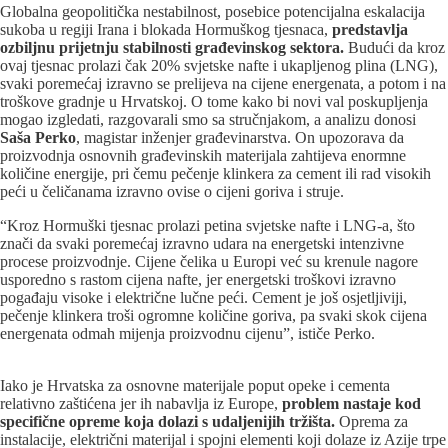
Globalna geopolitička nestabilnost, posebice potencijalna eskalacija
sukoba u regiji Irana i blokada Hormuškog tjesnaca,
predstavlja
ozbiljnu prijetnju stabilnosti građevinskog sektora.
Budući da kroz
ovaj tjesnac prolazi čak 20% svjetske nafte i ukapljenog plina (LNG),
svaki poremećaj izravno se prelijeva na cijene energenata, a potom i na
troškove gradnje u Hrvatskoj. O tome kako bi novi val poskupljenja
mogao izgledati, razgovarali smo sa stručnjakom, a analizu donosi
Saša Perko
, magistar inženjer građevinarstva. On upozorava da
proizvodnja osnovnih građevinskih materijala zahtijeva enormne
količine energije, pri čemu pečenje klinkera za cement ili rad visokih
peći u čeličanama izravno ovise o cijeni goriva i struje.
“Kroz Hormuški tjesnac prolazi petina svjetske nafte i LNG-a, što
znači da svaki poremećaj izravno udara na energetski intenzivne
procese proizvodnje. Cijene čelika u Europi već su krenule nagore
usporedno s rastom cijena nafte, jer energetski troškovi izravno
pogađaju visoke i električne lučne peći. Cement je još osjetljiviji,
pečenje klinkera troši ogromne količine goriva, pa svaki skok cijena
energenata odmah mijenja proizvodnu cijenu”, ističe Perko.
Iako je Hrvatska za osnovne materijale poput opeke i cementa
relativno zaštićena jer ih nabavlja iz Europe,
problem nastaje kod
specifične opreme koja dolazi s udaljenijih tržišta.
Oprema za
instalacije, električni materijal i spojni elementi koji dolaze iz Azije trpe