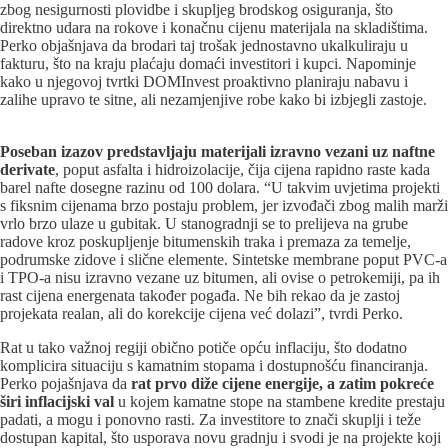
zbog nesigurnosti plovidbe i skupljeg brodskog osiguranja, što
direktno udara na rokove i konačnu cijenu materijala na skladištima.
Perko objašnjava da brodari taj trošak jednostavno ukalkuliraju u
fakturu, što na kraju plaćaju domaći investitori i kupci. Napominje
kako u njegovoj tvrtki DOMInvest proaktivno planiraju nabavu i
zalihe upravo te sitne, ali nezamjenjive robe kako bi izbjegli zastoje.
Poseban izazov predstavljaju materijali izravno vezani uz naftne
derivate
, poput asfalta i hidroizolacije, čija cijena rapidno raste kada
barel nafte dosegne razinu od 100 dolara. “U takvim uvjetima projekti
s fiksnim cijenama brzo postaju problem, jer izvođači zbog malih marži
vrlo brzo ulaze u gubitak. U stanogradnji se to prelijeva na grube
radove kroz poskupljenje bitumenskih traka i premaza za temelje,
podrumske zidove i slične elemente. Sintetske membrane poput PVC-a
i TPO-a nisu izravno vezane uz bitumen, ali ovise o petrokemiji, pa ih
rast cijena energenata također pogađa. Ne bih rekao da je zastoj
projekata realan, ali do korekcije cijena već dolazi”, tvrdi Perko.
Rat u tako važnoj regiji obično potiče opću inflaciju, što dodatno
komplicira situaciju s kamatnim stopama i dostupnošću financiranja.
Perko pojašnjava da
rat prvo diže cijene energije, a zatim pokreće
širi inflacijski val
u kojem kamatne stope na stambene kredite prestaju
padati, a mogu i ponovno rasti. Za investitore to znači skuplji i teže
dostupan kapital, što usporava novu gradnju i svodi je na projekte koji