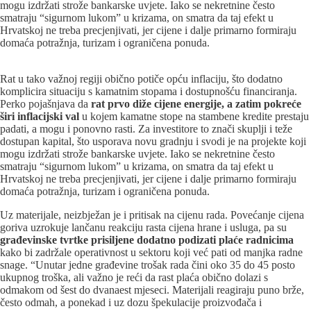
mogu izdržati strože bankarske uvjete. Iako se nekretnine često
smatraju “sigurnom lukom” u krizama, on smatra da taj efekt u
Hrvatskoj ne treba precjenjivati, jer cijene i dalje primarno formiraju
domaća potražnja, turizam i ograničena ponuda.
Rat u tako važnoj regiji obično potiče opću inflaciju, što dodatno
komplicira situaciju s kamatnim stopama i dostupnošću financiranja.
Perko pojašnjava da
rat prvo diže cijene energije, a zatim pokreće
širi inflacijski val
u kojem kamatne stope na stambene kredite prestaju
padati, a mogu i ponovno rasti. Za investitore to znači skuplji i teže
dostupan kapital, što usporava novu gradnju i svodi je na projekte koji
mogu izdržati strože bankarske uvjete. Iako se nekretnine često
smatraju “sigurnom lukom” u krizama, on smatra da taj efekt u
Hrvatskoj ne treba precjenjivati, jer cijene i dalje primarno formiraju
domaća potražnja, turizam i ograničena ponuda.
Uz materijale, neizbježan je i pritisak na cijenu rada. Povećanje cijena
goriva uzrokuje lančanu reakciju rasta cijena hrane i usluga, pa su
građevinske tvrtke prisiljene dodatno podizati plaće radnicima
kako bi zadržale operativnost u sektoru koji već pati od manjka radne
snage. “Unutar jedne građevine trošak rada čini oko 35 do 45 posto
ukupnog troška, ali važno je reći da rast plaća obično dolazi s
odmakom od šest do dvanaest mjeseci. Materijali reagiraju puno brže,
često odmah, a ponekad i uz dozu špekulacije proizvođača i