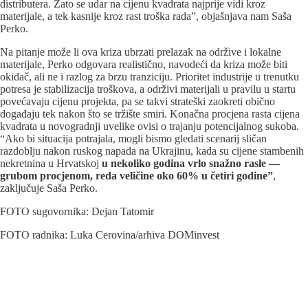
distributera. Zato se udar na cijenu kvadrata najprije vidi kroz
materijale, a tek kasnije kroz rast troška rada”, objašnjava nam Saša
Perko.
Na pitanje može li ova kriza ubrzati prelazak na održive i lokalne
materijale, Perko odgovara realistično, navodeći da kriza može biti
okidač, ali ne i razlog za brzu tranziciju. Prioritet industrije u trenutku
potresa je stabilizacija troškova, a održivi materijali u pravilu u startu
povećavaju cijenu projekta, pa se takvi strateški zaokreti obično
događaju tek nakon što se tržište smiri. Konačna procjena rasta cijena
kvadrata u novogradnji uvelike ovisi o trajanju potencijalnog sukoba.
“Ako bi situacija potrajala, mogli bismo gledati scenarij sličan
razdoblju nakon ruskog napada na Ukrajinu, kada su cijene stambenih
nekretnina u Hrvatskoj
u nekoliko godina vrlo snažno rasle —
grubom procjenom, reda veličine oko 60% u četiri godine”
,
zaključuje Saša Perko.
FOTO sugovornika: Dejan Tatomir
FOTO radnika: Luka Cerovina/arhiva DOMinvest