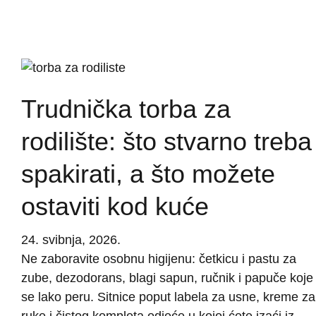
Trudnička torba za
rodilište: što stvarno treba
spakirati, a što možete
ostaviti kod kuće
24. svibnja, 2026.
Ne zaboravite osobnu higijenu: četkicu i pastu za
zube, dezodorans, blagi sapun, ručnik i papuče koje
se lako peru. Sitnice poput labela za usne, kreme za
ruke i čistog kompleta odjeće u kojoj ćete izaći iz