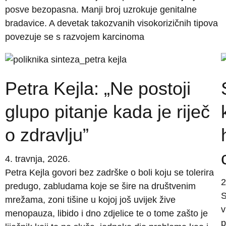
posve bezopasna. Manji broj uzrokuje genitalne
bradavice. A devetak takozvanih visokorizičnih tipova
povezuje se s razvojem karcinoma
Petra Kejla: „Ne postoji
glupo pitanje kada je riječ
o zdravlju”
4. travnja, 2026.
Petra Kejla govori bez zadrške o boli koju se tolerira
2
predugo, zabludama koje se šire na društvenim
S
mrežama, zoni tišine u kojoj još uvijek žive
v
menopauza, libido i dno zdjelice te o tome zašto je
p