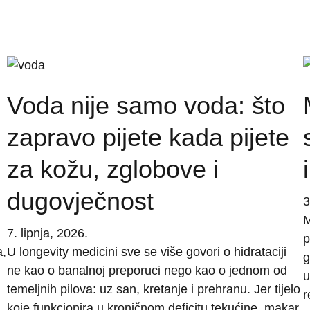
Voda nije samo voda: što
zapravo pijete kada pijete
za kožu, zglobove i
dugovječnost
3
M
7. lipnja, 2026.
p
a,
U longevity medicini sve se više govori o hidrataciji
g
ne kao o banalnoj preporuci nego kao o jednom od
u
temeljnih pilova: uz san, kretanje i prehranu. Jer tijelo
r
koje funkcionira u kroničnom deficitu tekućine, makar