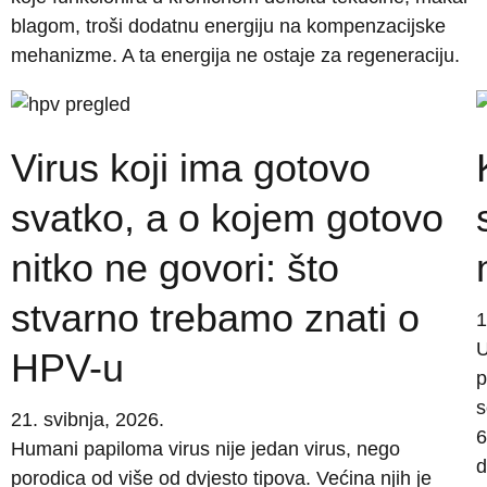
blagom, troši dodatnu energiju na kompenzacijske
mehanizme. A ta energija ne ostaje za regeneraciju.
Virus koji ima gotovo
svatko, a o kojem gotovo
nitko ne govori: što
stvarno trebamo znati o
1
U
HPV-u
p
s
21. svibnja, 2026.
6
Humani papiloma virus nije jedan virus, nego
d
porodica od više od dvjesto tipova. Većina njih je