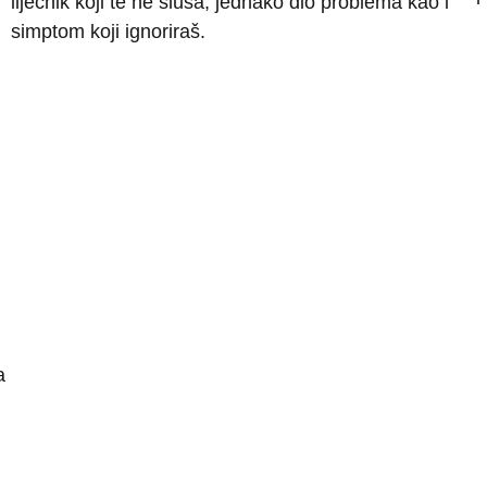
liječnik koji te ne sluša, jednako dio problema kao i
simptom koji ignoriraš.
a