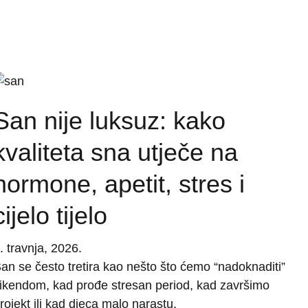
San nije luksuz: kako
kvaliteta sna utječe na
hormone, apetit, stres i
cijelo tijelo
. travnja, 2026.
an se često tretira kao nešto što ćemo “nadoknaditi”
ikendom, kad prođe stresan period, kad završimo
rojekt ili kad djeca malo narastu.