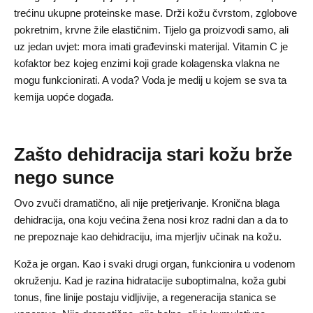
trećinu ukupne proteinske mase. Drži kožu čvrstom, zglobove
pokretnim, krvne žile elastičnim. Tijelo ga proizvodi samo, ali
uz jedan uvjet: mora imati građevinski materijal. Vitamin C je
kofaktor bez kojeg enzimi koji grade kolagenska vlakna ne
mogu funkcionirati. A voda? Voda je medij u kojem se sva ta
kemija uopće događa.
Zašto dehidracija stari kožu brže
nego sunce
Ovo zvuči dramatično, ali nije pretjerivanje. Kronična blaga
dehidracija, ona koju većina žena nosi kroz radni dan a da to
ne prepoznaje kao dehidraciju, ima mjerljiv učinak na kožu.
Koža je organ. Kao i svaki drugi organ, funkcionira u vodenom
okruženju. Kad je razina hidratacije suboptimalna, koža gubi
tonus, fine linije postaju vidljivije, a regeneracija stanica se