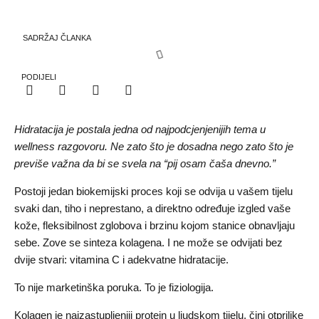
SADRŽAJ ČLANKA
PODIJELI
Hidratacija je postala jedna od najpodcjenjenijih tema u
wellness razgovoru. Ne zato što je dosadna nego zato što je
previše važna da bi se svela na “pij osam čaša dnevno.”
Postoji jedan biokemijski proces koji se odvija u vašem tijelu
svaki dan, tiho i neprestano, a direktno određuje izgled vaše
kože, fleksibilnost zglobova i brzinu kojom stanice obnavljaju
sebe. Zove se sinteza kolagena. I ne može se odvijati bez
dvije stvari: vitamina C i adekvatne hidratacije.
To nije marketinška poruka. To je fiziologija.
Kolagen je najzastupljeniji protein u ljudskom tijelu, čini otprilike