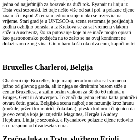
jedna od najjeftinijih za boravak na duži rok. Ryanair tu liniju iz
Trsta vozi sezonski, let traje nešto više od sat i pol, a polazne cijene
znaju ići i ispod 25 eura u jednom smjeru ako se rezervira na
vrijeme. Stari grad je u UNESCO-u, scena restorana je posljednjih
godina ozbiljno porasla, a iz Krakova se za sat vremena vlakom
stiže u Auschwitz, što za putovanje koje bi se inače moglo opisati
kao gastronomsko podsjeća na to zašto se na ovaj kontinent ne
dolazi samo zbog vina. Gin u baru košta oko dva eura, kapučino tri.
Bruxelles Charleroi, Belgija
Charleroi nije Bruxelles, to je manji aerodrom oko sat vremena
južno od glavnog grada, ali iz njega se direktnim busom stiže u
centar Bruxellesa, a zatim brzim vlakom za 30 do 60 minuta u
Bruges, Gent ili Antwerpen. To znači da jedna jeftina karta praktički
otvara četiri grada. Belgijska scena najbolje se razumije kroz hranu
(mušule, prženi krumpirići, čokolada), pivsku kulturu i činjenicu da
je ovo zemlja koja je iznjedrila Magrittea, Hergéa i Audrey
Hepburn. Linija je sezonska, a Ryanairove polazne cijene redovito
su u rasponu od dvadesetak eura.
Zračna luka u Trstu, službeno Friuli