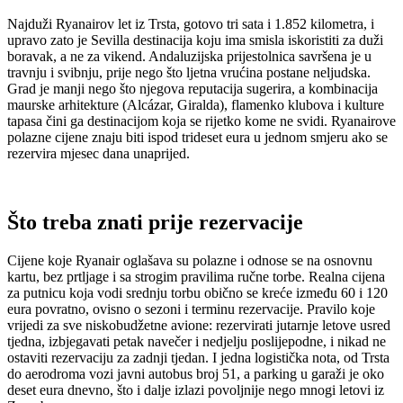
Najduži Ryanairov let iz Trsta, gotovo tri sata i 1.852 kilometra, i
upravo zato je Sevilla destinacija koju ima smisla iskoristiti za duži
boravak, a ne za vikend. Andaluzijska prijestolnica savršena je u
travnju i svibnju, prije nego što ljetna vrućina postane neljudska.
Grad je manji nego što njegova reputacija sugerira, a kombinacija
maurske arhitekture (Alcázar, Giralda), flamenko klubova i kulture
tapasa čini ga destinacijom koja se rijetko kome ne svidi. Ryanairove
polazne cijene znaju biti ispod trideset eura u jednom smjeru ako se
rezervira mjesec dana unaprijed.
Što treba znati prije rezervacije
Cijene koje Ryanair oglašava su polazne i odnose se na osnovnu
kartu, bez prtljage i sa strogim pravilima ručne torbe. Realna cijena
za putnicu koja vodi srednju torbu obično se kreće između 60 i 120
eura povratno, ovisno o sezoni i terminu rezervacije. Pravilo koje
vrijedi za sve niskobudžetne avione: rezervirati jutarnje letove usred
tjedna, izbjegavati petak navečer i nedjelju poslijepodne, i nikad ne
ostaviti rezervaciju za zadnji tjedan. I jedna logistička nota, od Trsta
do aerodroma vozi javni autobus broj 51, a parking u garaži je oko
deset eura dnevno, što i dalje izlazi povoljnije nego mnogi letovi iz