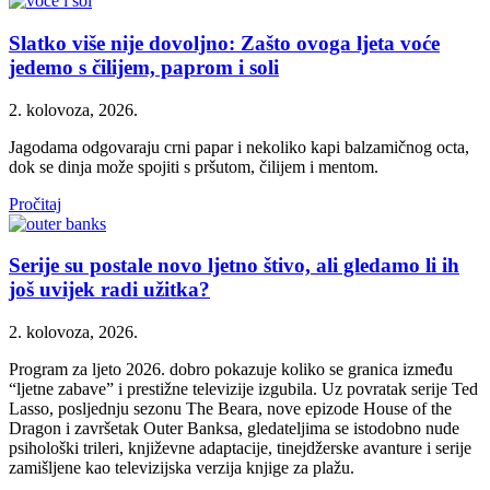
Slatko više nije dovoljno: Zašto ovoga ljeta voće
jedemo s čilijem, paprom i soli
2. kolovoza, 2026.
Jagodama odgovaraju crni papar i nekoliko kapi balzamičnog octa,
dok se dinja može spojiti s pršutom, čilijem i mentom.
Pročitaj
Serije su postale novo ljetno štivo, ali gledamo li ih
još uvijek radi užitka?
2. kolovoza, 2026.
Program za ljeto 2026. dobro pokazuje koliko se granica između
“ljetne zabave” i prestižne televizije izgubila. Uz povratak serije Ted
Lasso, posljednju sezonu The Beara, nove epizode House of the
Dragon i završetak Outer Banksa, gledateljima se istodobno nude
psihološki trileri, književne adaptacije, tinejdžerske avanture i serije
zamišljene kao televizijska verzija knjige za plažu.