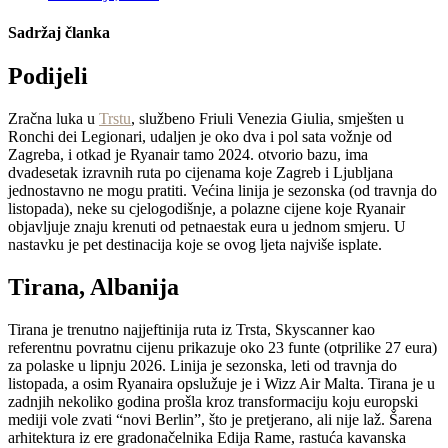
Sadržaj članka
Podijeli
Zračna luka u
Trstu
, službeno Friuli Venezia Giulia, smješten u
Ronchi dei Legionari, udaljen je oko dva i pol sata vožnje od
Zagreba, i otkad je Ryanair tamo 2024. otvorio bazu, ima
dvadesetak izravnih ruta po cijenama koje Zagreb i Ljubljana
jednostavno ne mogu pratiti. Većina linija je sezonska (od travnja do
listopada), neke su cjelogodišnje, a polazne cijene koje Ryanair
objavljuje znaju krenuti od petnaestak eura u jednom smjeru. U
nastavku je pet destinacija koje se ovog ljeta najviše isplate.
Tirana, Albanija
Tirana je trenutno najjeftinija ruta iz Trsta, Skyscanner kao
referentnu povratnu cijenu prikazuje oko 23 funte (otprilike 27 eura)
za polaske u lipnju 2026. Linija je sezonska, leti od travnja do
listopada, a osim Ryanaira opslužuje je i Wizz Air Malta. Tirana je u
zadnjih nekoliko godina prošla kroz transformaciju koju europski
mediji vole zvati “novi Berlin”, što je pretjerano, ali nije laž. Šarena
arhitektura iz ere gradonačelnika Edija Rame, rastuća kavanska