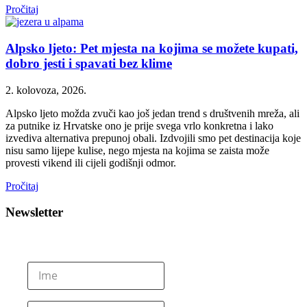
Pročitaj
Alpsko ljeto: Pet mjesta na kojima se možete kupati,
dobro jesti i spavati bez klime
2. kolovoza, 2026.
Alpsko ljeto možda zvuči kao još jedan trend s društvenih mreža, ali
za putnike iz Hrvatske ono je prije svega vrlo konkretna i lako
izvediva alternativa prepunoj obali. Izdvojili smo pet destinacija koje
nisu samo lijepe kulise, nego mjesta na kojima se zaista može
provesti vikend ili cijeli godišnji odmor.
Pročitaj
Newsletter