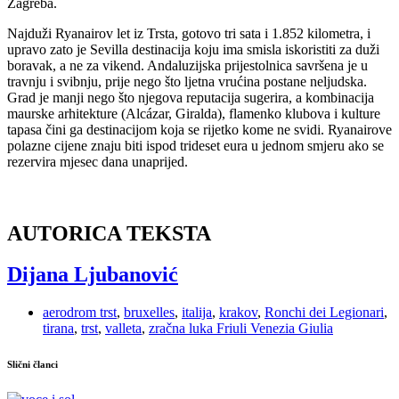
Zagreba.
Najduži Ryanairov let iz Trsta, gotovo tri sata i 1.852 kilometra, i
upravo zato je Sevilla destinacija koju ima smisla iskoristiti za duži
boravak, a ne za vikend. Andaluzijska prijestolnica savršena je u
travnju i svibnju, prije nego što ljetna vrućina postane neljudska.
Grad je manji nego što njegova reputacija sugerira, a kombinacija
maurske arhitekture (Alcázar, Giralda), flamenko klubova i kulture
tapasa čini ga destinacijom koja se rijetko kome ne svidi. Ryanairove
polazne cijene znaju biti ispod trideset eura u jednom smjeru ako se
rezervira mjesec dana unaprijed.
AUTORICA TEKSTA
Dijana Ljubanović
aerodrom trst
,
bruxelles
,
italija
,
krakov
,
Ronchi dei Legionari
,
tirana
,
trst
,
valleta
,
zračna luka Friuli Venezia Giulia
Slični članci