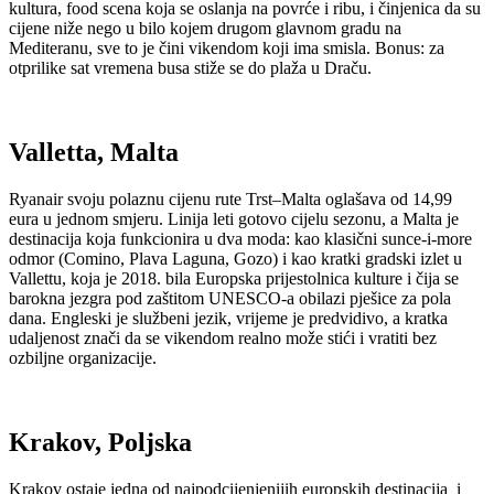
kultura, food scena koja se oslanja na povrće i ribu, i činjenica da su
cijene niže nego u bilo kojem drugom glavnom gradu na
Mediteranu, sve to je čini vikendom koji ima smisla. Bonus: za
otprilike sat vremena busa stiže se do plaža u Draču.
Valletta, Malta
Ryanair svoju polaznu cijenu rute Trst–Malta oglašava od 14,99
eura u jednom smjeru. Linija leti gotovo cijelu sezonu, a Malta je
destinacija koja funkcionira u dva moda: kao klasični sunce-i-more
odmor (Comino, Plava Laguna, Gozo) i kao kratki gradski izlet u
Vallettu, koja je 2018. bila Europska prijestolnica kulture i čija se
barokna jezgra pod zaštitom UNESCO-a obilazi pješice za pola
dana. Engleski je službeni jezik, vrijeme je predvidivo, a kratka
udaljenost znači da se vikendom realno može stići i vratiti bez
ozbiljne organizacije.
Krakov, Poljska
Krakov ostaje jedna od najpodcijenjenijih europskih destinacija i