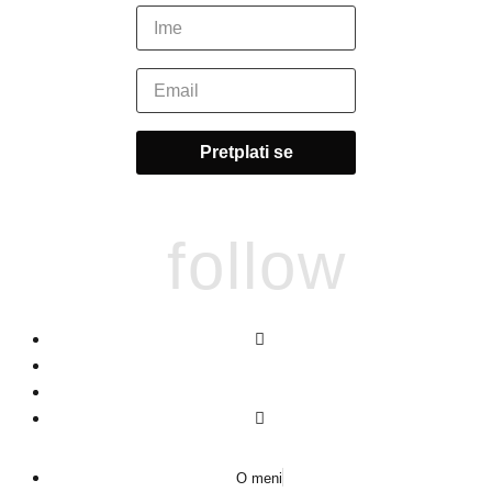
follow
O meni