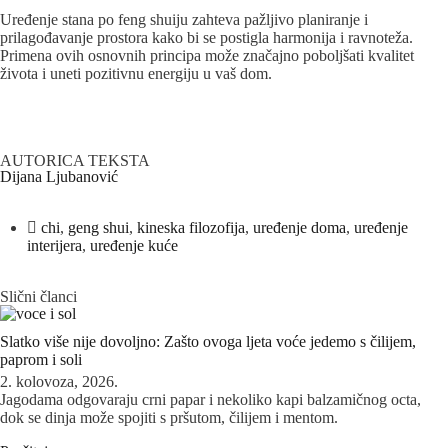
Uređenje stana po feng shuiju zahteva pažljivo planiranje i
prilagođavanje prostora kako bi se postigla harmonija i ravnoteža.
Primena ovih osnovnih principa može značajno poboljšati kvalitet
života i uneti pozitivnu energiju u vaš dom.
AUTORICA TEKSTA
Dijana Ljubanović
chi
,
geng shui
,
kineska filozofija
,
uređenje doma
,
uređenje
interijera
,
uređenje kuće
Slični članci
Slatko više nije dovoljno: Zašto ovoga ljeta voće jedemo s čilijem,
paprom i soli
2. kolovoza, 2026.
Jagodama odgovaraju crni papar i nekoliko kapi balzamičnog octa,
dok se dinja može spojiti s pršutom, čilijem i mentom.