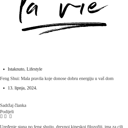
Istaknuto
,
Lifestyle
Feng Shui: Mala pravila koje donose dobru energiju u vaš dom
13. lipnja, 2024.
Sadržaj članka
Podijeli
Uređenje stana po feng shuiju, drevnoj kineskoj filozofiji, ima za cilj