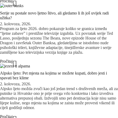
Pročitaj
Serije su postale novo ljetno štivo, ali gledamo li ih još uvijek radi
užitka?
2. kolovoza, 2026.
Program za ljeto 2026. dobro pokazuje koliko se granica između
“ljetne zabave” i prestižne televizije izgubila. Uz povratak serije Ted
Lasso, posljednju sezonu The Beara, nove epizode House of the
Dragon i završetak Outer Banksa, gledateljima se istodobno nude
psihološki trileri, književne adaptacije, tinejdžerske avanture i serije
zamišljene kao televizijska verzija knjige za plažu.
Pročitaj
Alpsko ljeto: Pet mjesta na kojima se možete kupati, dobro jesti i
spavati bez klime
2. kolovoza, 2026.
Alpsko ljeto možda zvuči kao još jedan trend s društvenih mreža, ali za
putnike iz Hrvatske ono je prije svega vrlo konkretna i lako izvediva
alternativa prepunoj obali. Izdvojili smo pet destinacija koje nisu samo
lijepe kulise, nego mjesta na kojima se zaista može provesti vikend ili
cijeli godišnji odmor.
Pročitaj