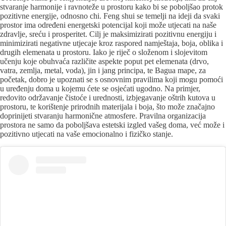
stvaranje harmonije i ravnoteže u prostoru kako bi se poboljšao protok
pozitivne energije, odnosno chi. Feng shui se temelji na ideji da svaki
prostor ima određeni energetski potencijal koji može utjecati na naše
zdravlje, sreću i prosperitet. Cilj je maksimizirati pozitivnu energiju i
minimizirati negativne utjecaje kroz raspored namještaja, boja, oblika i
drugih elemenata u prostoru. Iako je riječ o složenom i slojevitom
učenju koje obuhvaća različite aspekte poput pet elemenata (drvo,
vatra, zemlja, metal, voda), jin i jang principa, te Bagua mape, za
početak, dobro je upoznati se s osnovnim pravilima koji mogu pomoći
u uređenju doma u kojemu ćete se osjećati ugodno. Na primjer,
redovito održavanje čistoće i urednosti, izbjegavanje oštrih kutova u
prostoru, te korištenje prirodnih materijala i boja, što može značajno
doprinijeti stvaranju harmonične atmosfere. Pravilna organizacija
prostora ne samo da poboljšava estetski izgled vašeg doma, već može i
pozitivno utjecati na vaše emocionalno i fizičko stanje.