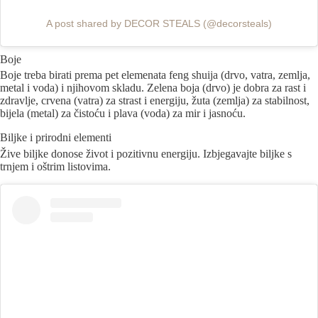
A post shared by DECOR STEALS (@decorsteals)
Boje
Boje treba birati prema pet elemenata feng shuija (drvo, vatra, zemlja,
metal i voda) i njihovom skladu. Zelena boja (drvo) je dobra za rast i
zdravlje, crvena (vatra) za strast i energiju, žuta (zemlja) za stabilnost,
bijela (metal) za čistoću i plava (voda) za mir i jasnoću.
Biljke i prirodni elementi
Žive biljke donose život i pozitivnu energiju. Izbjegavajte biljke s
trnjem i oštrim listovima.