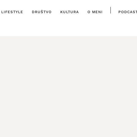
|
LIFESTYLE
DRUŠTVO
KULTURA
O MENI
PODCAS
ISTAKNUTO
,
LIFESTYLE
jet Maneki-neko: Ma
sreću
29. RUJNA, 2024.