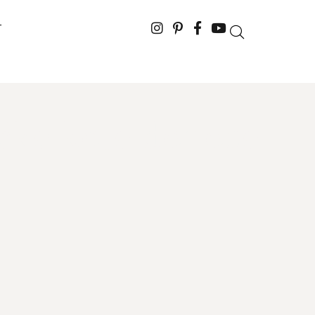
T
čke koje donose