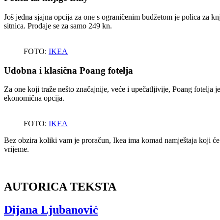
Još jedna sjajna opcija za one s ograničenim budžetom je polica za knj
sitnica. Prodaje se za samo 249 kn.
FOTO:
IKEA
Udobna i klasična Poang fotelja
Za one koji traže nešto značajnije, veće i upečatljivije, Poang fotelj
ekonomična opcija.
FOTO:
IKEA
Bez obzira koliki vam je proračun, Ikea ima komad namještaja koji će o
vrijeme.
AUTORICA TEKSTA
Dijana Ljubanović