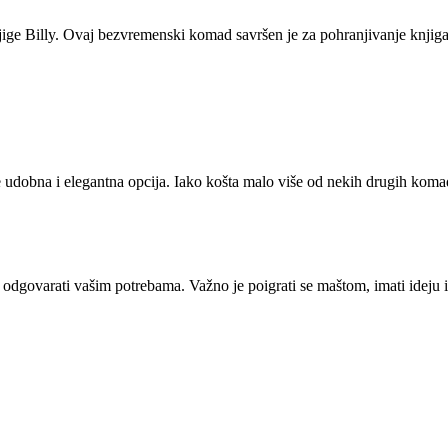
ige Billy. Ovaj bezvremenski komad savršen je za pohranjivanje knjiga, al
a je udobna i elegantna opcija. Iako košta malo više od nekih drugih kom
dgovarati vašim potrebama. Važno je poigrati se maštom, imati ideju i u