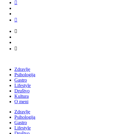
Zdravlje
Psihologija
Gastro
Lifestyle
Društvo
Kultura
O meni
Zdravlje
Psihologija
Gastro
Lifestyle
Društvo