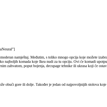
aNeural”]
moderan namještaj. Međutim, s toliko mnogo opcija koje možete izabrati,
oliko najboljih komada koje Ikea nudi za tu opciju. Ovi će komadi upotpu
nim zahvatom, poput bojenja, decupage tehnike ili ukrasa koji će ostavi
ože obući gore ili dolje. Također je jedan od najpovoljnijih stolova koj