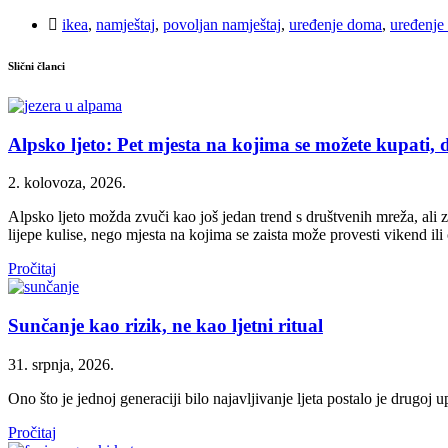
ikea
,
namještaj
,
povoljan namještaj
,
uređenje doma
,
uređenje 
Slični članci
Alpsko ljeto: Pet mjesta na kojima se možete kupati, d
2. kolovoza, 2026.
Alpsko ljeto možda zvuči kao još jedan trend s društvenih mreža, ali za
lijepe kulise, nego mjesta na kojima se zaista može provesti vikend ili 
Pročitaj
Sunčanje kao rizik, ne kao ljetni ritual
31. srpnja, 2026.
Ono što je jednoj generaciji bilo najavljivanje ljeta postalo je drugoj u
Pročitaj