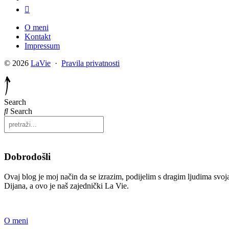
O meni
Kontakt
Impressum
© 2026
LaVie
·
Pravila privatnosti
Search
Search
Dobrodošli
Ovaj blog je moj način da se izrazim, podijelim s dragim ljudima svoja
Dijana, a ovo je naš zajednički La Vie.
O meni