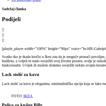
Sadržaj članka
Podijeli
[playht_player width=”100%” height=”90px” voice=”hr-HR-Gabrijel
Svatko tko je ikada kročio u Ikeu zna da je moguće pronaći povoljan, 
budžetu, a voljeli bi malo osvježiti svoj životni prostor, ovdje je nek
funkcionalni. Uvijek ih možete dodatno osvježiti nekim svojim kreativ
Lack stolić za kavu
Lack stolić za kavu je elegantna, minimalistička opcija koja se lako m
FOTO:
IKEA
Polica za knjige Billy