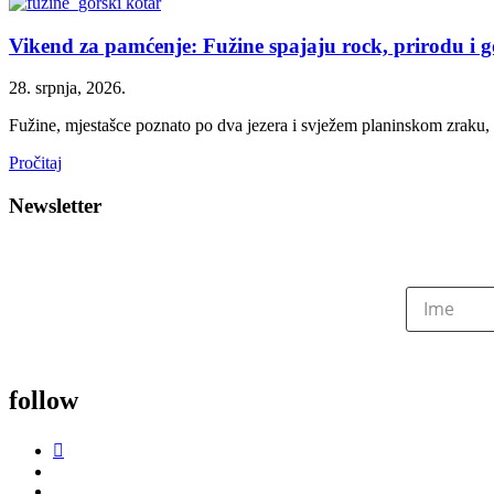
Vikend za pamćenje: Fužine spajaju rock, prirodu i 
28. srpnja, 2026.
Fužine, mjestašce poznato po dva jezera i svježem planinskom zraku, ovo
Pročitaj
Newsletter
follow