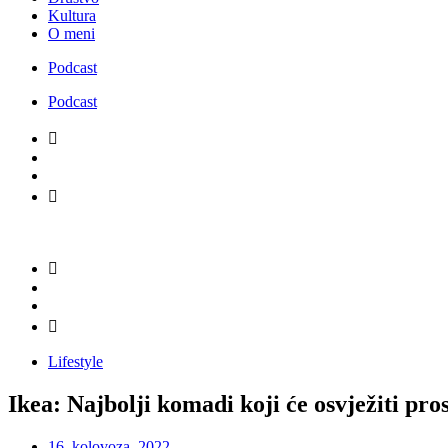
Kultura
O meni
Podcast
Podcast
Lifestyle
Ikea: Najbolji komadi koji će osvježiti pro
16. kolovoza, 2022.