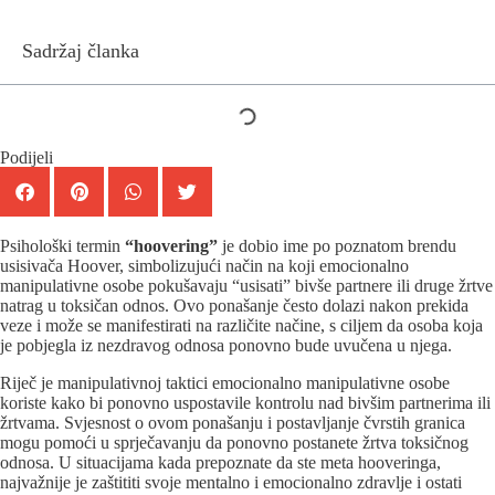
Sadržaj članka
Podijeli
Psihološki termin
“hoovering”
je dobio ime po poznatom brendu
usisivača Hoover, simbolizujući način na koji emocionalno
manipulativne osobe pokušavaju “usisati” bivše partnere ili druge žrtve
natrag u toksičan odnos. Ovo ponašanje često dolazi nakon prekida
veze i može se manifestirati na različite načine, s ciljem da osoba koja
je pobjegla iz nezdravog odnosa ponovno bude uvučena u njega.
Riječ je manipulativnoj taktici emocionalno manipulativne osobe
koriste kako bi ponovno uspostavile kontrolu nad bivšim partnerima ili
žrtvama. Svjesnost o ovom ponašanju i postavljanje čvrstih granica
mogu pomoći u sprječavanju da ponovno postanete žrtva toksičnog
odnosa. U situacijama kada prepoznate da ste meta hooveringa,
najvažnije je zaštititi svoje mentalno i emocionalno zdravlje i ostati