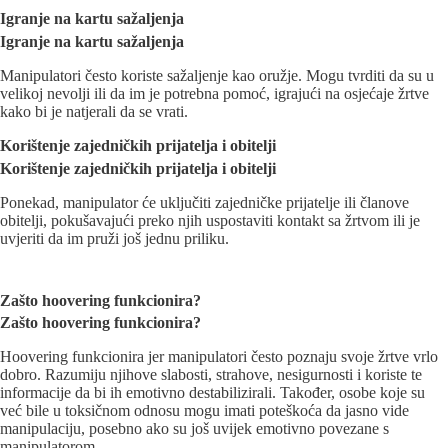
Igranje na kartu sažaljenja
Igranje na kartu sažaljenja
Manipulatori često koriste sažaljenje kao oružje. Mogu tvrditi da su u
velikoj nevolji ili da im je potrebna pomoć, igrajući na osjećaje žrtve
kako bi je natjerali da se vrati.
Korištenje zajedničkih prijatelja i obitelji
Koriš
t
enje zajedničkih prijatelja i
obitelji
Ponekad, manipulator će uključiti zajedničke prijatelje ili članove
obitelji, pokušavajući preko njih uspostaviti kontakt sa žrtvom ili je
uvjeriti da im pruži još jednu priliku.
Zašto hoovering funkcionira?
Zašto
h
oovering
f
unkcioni
ra
?
Hoovering funkcionira jer manipulatori često poznaju svoje žrtve vrlo
dobro. Razumiju njihove slabosti, strahove, nesigurnosti i koriste te
informacije da bi ih emotivno destabilizirali. Također, osobe koje su
već bile u toksičnom odnosu mogu imati poteškoća da jasno vide
manipulaciju, posebno ako su još uvijek emotivno povezane s
manipulatorom.