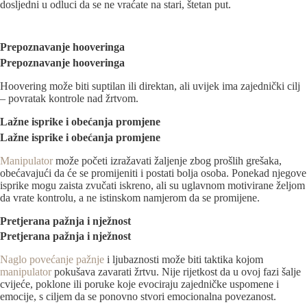
dosljedni u odluci da se ne vraćate na stari, štetan put.
Prepoznavanje hooveringa
Prepoznavanje
h
ooveringa
Hoovering može biti suptilan ili direktan, ali uvijek ima zajednički cilj
– povratak kontrole nad žrtvom.
Lažne isprike i obećanja promjene
Lažn
e isprike
i obećanja prom
j
ene
Manipulator
može početi izražavati žaljenje zbog prošlih grešaka,
obećavajući da će se promijeniti i postati bolja osoba. Ponekad njegove
isprike mogu zaista zvučati iskreno, ali su uglavnom motivirane željom
da vrate kontrolu, a ne istinskom namjerom da se promijene.
Pretjerana pažnja i nježnost
Pret
j
erana pažnja i n
j
ežnost
Naglo povećanje pažnje
i ljubaznosti može biti taktika kojom
manipulator
pokušava zavarati žrtvu. Nije rijetkost da u ovoj fazi šalje
cvijeće, poklone ili poruke koje evociraju zajedničke uspomene i
emocije, s ciljem da se ponovno stvori emocionalna povezanost.