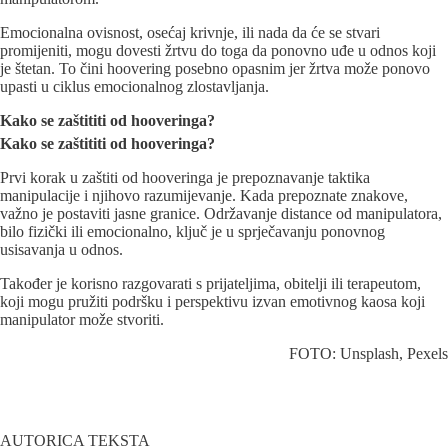
Emocionalna ovisnost, osećaj krivnje, ili nada da će se stvari
promijeniti, mogu dovesti žrtvu do toga da ponovno uđe u odnos koji
je štetan. To čini hoovering posebno opasnim jer žrtva može ponovo
upasti u ciklus emocionalnog zlostavljanja.
Kako se zaštititi od hooveringa?
Kako se
z
aštititi od
h
ooveringa?
Prvi korak u zaštiti od hooveringa je prepoznavanje taktika
manipulacije i njihovo razumijevanje. Kada prepoznate znakove,
važno je postaviti jasne granice. Održavanje distance od manipulatora,
bilo fizički ili emocionalno, ključ je u sprječavanju ponovnog
usisavanja u odnos.
Također je korisno razgovarati s prijateljima, obitelji ili terapeutom,
koji mogu pružiti podršku i perspektivu izvan emotivnog kaosa koji
manipulator može stvoriti.
FOTO: Unsplash, Pexels
AUTORICA TEKSTA