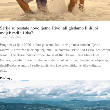
Serije su postale novo ljetno štivo, ali gledamo li ih još
uvijek radi užitka?
2. kolovoza, 2026.
Program za ljeto 2026. dobro pokazuje koliko se granica između “ljetne
zabave” i prestižne televizije izgubila. Uz povratak serije Ted Lasso, posljednju
sezonu The Beara, nove epizode House of the Dragon i završetak Outer
Banksa, gledateljima se istodobno nude psihološki trileri, književne adaptacije,
tinejdžerske avanture i serije zamišljene kao televizijska verzija knjige za
plažu.
Pročitaj