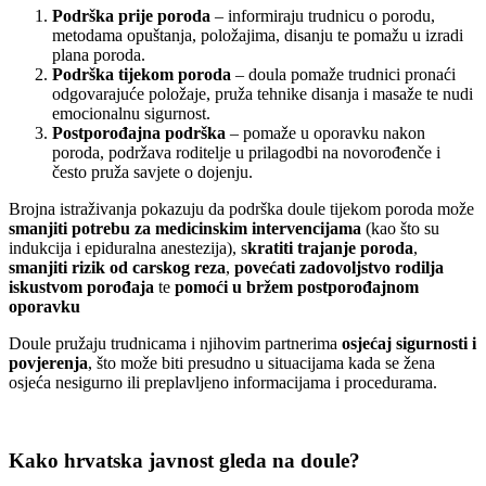
Podrška prije poroda
– informiraju trudnicu o porodu,
metodama opuštanja, položajima, disanju te pomažu u izradi
plana poroda.
Podrška tijekom poroda
– doula pomaže trudnici pronaći
odgovarajuće položaje, pruža tehnike disanja i masaže te nudi
emocionalnu sigurnost.
Postporođajna podrška
– pomaže u oporavku nakon
poroda, podržava roditelje u prilagodbi na novorođenče i
često pruža savjete o dojenju.
Brojna istraživanja pokazuju da podrška doule tijekom poroda može
smanjiti potrebu za medicinskim intervencijama
(kao što su
indukcija i epiduralna anestezija), s
kratiti trajanje poroda
,
smanjiti rizik od carskog reza
,
povećati zadovoljstvo rodilja
iskustvom porođaja
te
pomoći u bržem postporođajnom
oporavku
Doule pružaju trudnicama i njihovim partnerima
osjećaj sigurnosti i
povjerenja
, što može biti presudno u situacijama kada se žena
osjeća nesigurno ili preplavljeno informacijama i procedurama.
Kako hrvatska javnost gleda na doule?