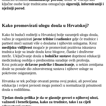
ključne osobe koje trudnicama omogućuju
sigurniji, informiraniji i
nježniji porod
.
Kako promovirati ulogu doula u Hrvatskoj?
Kako bi budući roditelji u Hrvatskoj bolje razumjeli ulogu doula,
važno je organizirati
javne tribine i radionice
gdje će trudnice i
partneri moći saznati više o doulama i njihovim uslugama. Kroz
medijsku vidljivost
moguće je promovirati pozitivna iskustava
trudnica koje su imale doulu kroz blogove, članke i društvene
mreže. Uključivanje doula u
bolničke sustave
doprinosi edukaciji
medicinskog osoblja o prednostima suradnje ovih profesija.
Kroz poticanje
državne podrške i financiranje
, u nekim zemljama
doule su postale dio zdravstvenog sustava i njihove usluge su
pokrivene osiguranjem.
Hrvatska se tek počinje otvarati prema ovoj praksi, ali povećana
edukacija i svijest javnosti mogu pomoći u normalizaciji prisutnosti
doula u rodilištima.
Tjedan doula prilika je da se glasnije govori o njihovoj ulozi,
važnosti i beneficijama
,
kako za trudnice, tako i za cijeli