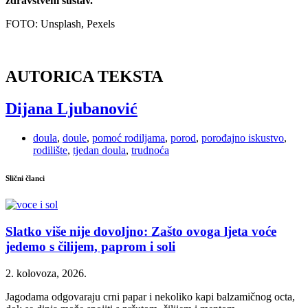
zdravstveni sustav.
FOTO: Unsplash, Pexels
AUTORICA TEKSTA
Dijana Ljubanović
doula
,
doule
,
pomoć rodiljama
,
porod
,
porođajno iskustvo
,
rodilište
,
tjedan doula
,
trudnoća
Slični članci
Slatko više nije dovoljno: Zašto ovoga ljeta voće
jedemo s čilijem, paprom i soli
2. kolovoza, 2026.
Jagodama odgovaraju crni papar i nekoliko kapi balzamičnog octa,