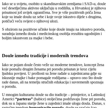
Iako se u svijetu, osobito u skandinavskim zemljama i SAD-u, doule
već desetljećima aktivno uključuju u rodilišta, u Hrvatskoj je njihova
prisutnost još uvijek ograničena. Sve je više pozitivnih priča žena
koje su imale doulu uz sebe i koje svoje iskustvo dijele s drugima,
potičući veću svijest o njihovoj ulozi.
S obzirom na pozitivne učinke koje doule imaju na iskustvo poroda,
suradnja između doula i medicinskog osoblja rezultira ugodnijim i
boljim iskustvom za majke i bebe.
Doule između tradicije i modernih trendova
Iako se pojam doule često veže uz moderne trendove, koncept žena
koje pomažu drugim ženama pri porodu prisutan je kroz cijelu
ljudsku povijest. U prošlosti su žene rađale u zajednicama gdje su
iskusnije majke i bake pomagale rodiljama – upravo ono što doule
rade danas, ali na temelju stručnih edukacija i suvremenih spoznaja
o porodu.
U mnogim kulturama doule su dio tradicije – primjerice, u Latinskoj
Americi
“parteras”
(babice) stoljećima podržavaju žene pri porodu,
dok su u Japanu starije žene u zajednici imale ulogu doula. Danas, s
rastućim trendom
humanizacije poroda
, doule se vraćaju kao