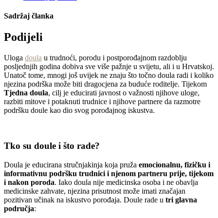
Sadržaj članka
Podijeli
Uloga
doula
u trudnoći, porodu i postporođajnom razdoblju
posljednjih godina dobiva sve više pažnje u svijetu, ali i u Hrvatskoj.
Unatoč tome, mnogi još uvijek ne znaju što točno doula radi i koliko
njezina podrška može biti dragocjena za buduće roditelje. Tijekom
Tjedna doula
, cilj je educirati javnost o važnosti njihove uloge,
razbiti mitove i potaknuti trudnice i njihove partnere da razmotre
podršku doule kao dio svog porođajnog iskustva.
Tko su doule i što rade?
Doula je educirana stručnjakinja koja pruža
emocionalnu, fizičku i
informativnu podršku trudnici i njenom partneru prije, tijekom
i nakon poroda
. Iako doula nije medicinska osoba i ne obavlja
medicinske zahvate, njezina prisutnost može imati značajan
pozitivan učinak na iskustvo porođaja. Doule rade u
tri glavna
područja
: