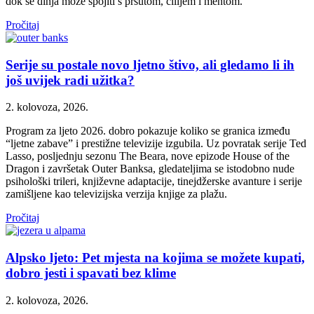
dok se dinja može spojiti s pršutom, čilijem i mentom.
Pročitaj
Serije su postale novo ljetno štivo, ali gledamo li ih
još uvijek radi užitka?
2. kolovoza, 2026.
Program za ljeto 2026. dobro pokazuje koliko se granica između
“ljetne zabave” i prestižne televizije izgubila. Uz povratak serije Ted
Lasso, posljednju sezonu The Beara, nove epizode House of the
Dragon i završetak Outer Banksa, gledateljima se istodobno nude
psihološki trileri, književne adaptacije, tinejdžerske avanture i serije
zamišljene kao televizijska verzija knjige za plažu.
Pročitaj
Alpsko ljeto: Pet mjesta na kojima se možete kupati,
dobro jesti i spavati bez klime
2. kolovoza, 2026.