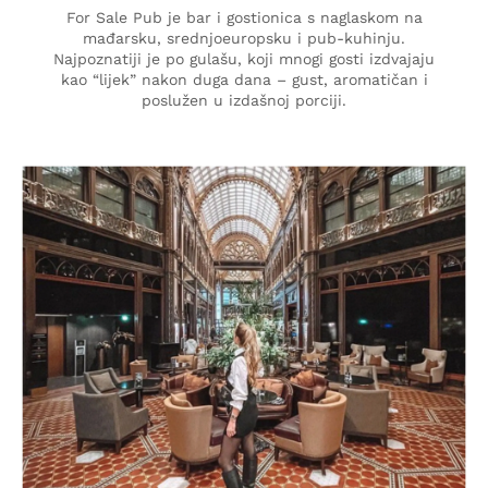
For Sale Pub je bar i gostionica s naglaskom na
mađarsku, srednjoeuropsku i pub-kuhinju.
Najpoznatiji je po gulašu, koji mnogi gosti izdvajaju
kao “lijek” nakon duga dana – gust, aromatičan i
poslužen u izdašnoj porciji.