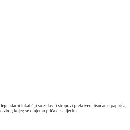
egendarni lokal čiji su zidovi i stropovi prekriveni tisućama papirića,
tvo zbog kojeg se o njemu priča desetljećima.