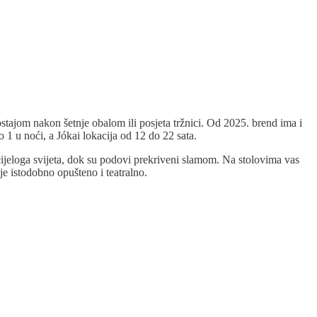
stajom nakon šetnje obalom ili posjeta tržnici. Od 2025. brend ima i
 1 u noći, a Jókai lokacija od 12 do 22 sata.
 cijeloga svijeta, dok su podovi prekriveni slamom. Na stolovima vas
e je istodobno opušteno i teatralno.