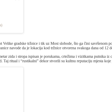
s)
 Velike gradske tržnice i tik uz Most slobode, što ga čini savršenom po
ranice navode da je lokacija kod tržnice otvorena svakoga dana od 12 do
metar zida i stropa ispisan je porukama, crtežima i vizitkama putnika iz
. Taj ritual i “rustikalni” dekor stvorili su kultnu reputaciju mjesta koj