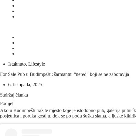
Istaknuto
,
Lifestyle
For Sale Pub u Budimpešti: šarmantni “nered” koji se ne zaboravlja
6. listopada, 2025.
Sadržaj članka
Podijeli
Ako u Budimpešti tražite mjesto koje je istodobno pub, galerija putnički
posjetnica i poruka gostiju, dok se po podu šuška slama, a ljuske kiki