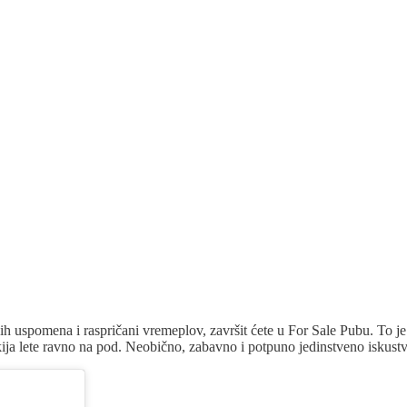
h uspomena i raspričani vremeplov, završit ćete u For Sale Pubu. To je l
rikija lete ravno na pod. Neobično, zabavno i potpuno jedinstveno iskus