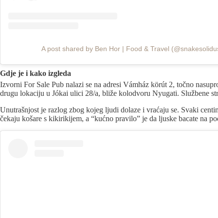
A post shared by Ben Hor | Food & Travel (@snakesolidu
Gdje je i kako izgleda
Izvorni For Sale Pub nalazi se na adresi Vámház körút 2, točno nasuprot
drugu lokaciju u Jókai ulici 28/a, bliže kolodvoru Nyugati. Službene st
Unutrašnjost je razlog zbog kojeg ljudi dolaze i vraćaju se. Svaki centi
čekaju košare s kikirikijem, a “kućno pravilo” je da ljuske bacate na pod