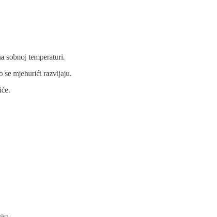
na sobnoj temperaturi.
 se mjehurići razvijaju.
iće.
ira.