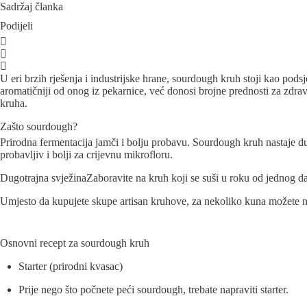
Sadržaj članka
Podijeli
U eri brzih rješenja i industrijske hrane, sourdough kruh stoji kao pods
aromatičniji od onog iz pekarnice, već donosi brojne prednosti za zdravl
kruha.
Zašto sourdough?
Prirodna fermentacija jamči i bolju probavu. Sourdough kruh nastaje dugo
probavljiv i bolji za crijevnu mikrofloru.
Dugotrajna svježinaZaboravite na kruh koji se suši u roku od jednog d
Umjesto da kupujete skupe artisan kruhove, za nekoliko kuna možete napr
Osnovni recept za sourdough kruh
Starter (prirodni kvasac)
Prije nego što počnete peći sourdough, trebate napraviti starter.