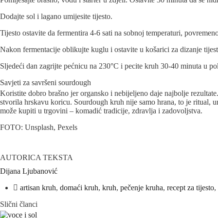
Dodajte sol i lagano umijesite tijesto.
Tijesto ostavite da fermentira 4-6 sati na sobnoj temperaturi, povremeno 
Nakon fermentacije oblikujte kuglu i ostavite u košarici za dizanje tije
Sljedeći dan zagrijte pećnicu na 230°C i pecite kruh 30-40 minuta u po
Savjeti za savršeni sourdough
Koristite dobro brašno jer organsko i nebijeljeno daje najbolje rezultate
stvorila hrskavu koricu. Sourdough kruh nije samo hrana, to je ritual, 
može kupiti u trgovini – komadić tradicije, zdravlja i zadovoljstva.
FOTO: Unsplash, Pexels
AUTORICA TEKSTA
Dijana Ljubanović
artisan kruh
,
domaći kruh
,
kruh
,
pečenje kruha
,
recept za tijesto
Slični članci