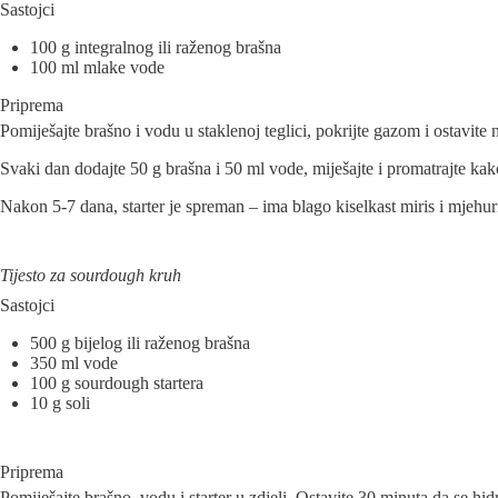
Sastojci
100 g integralnog ili raženog brašna
100 ml mlake vode
Priprema
Pomiješajte brašno i vodu u staklenoj teglici, pokrijte gazom i ostavite 
Svaki dan dodajte 50 g brašna i 50 ml vode, miješajte i promatrajte kako
Nakon 5-7 dana, starter je spreman – ima blago kiselkast miris i mjehur
Tijesto za sourdough kruh
Sastojci
500 g bijelog ili raženog brašna
350 ml vode
100 g sourdough startera
10 g soli
Priprema
Pomiješajte brašno, vodu i starter u zdjeli. Ostavite 30 minuta da se hidr