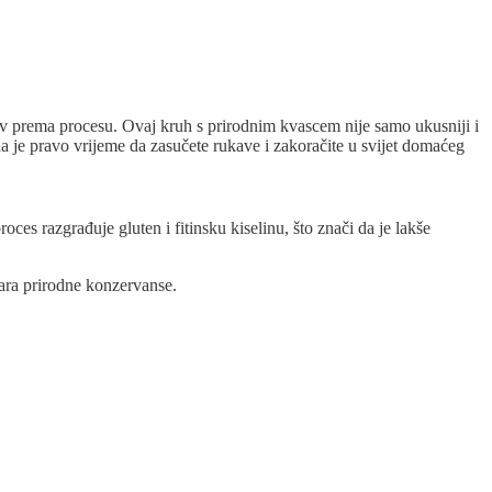
jubav prema procesu. Ovaj kruh s prirodnim kvascem nije samo ukusniji i
da je pravo vrijeme da zasučete rukave i zakoračite u svijet domaćeg
es razgrađuje gluten i fitinsku kiselinu, što znači da je lakše
ara prirodne konzervanse.