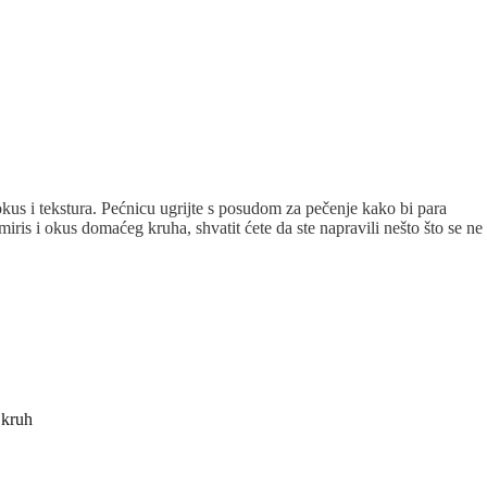
n okus i tekstura. Pećnicu ugrijte s posudom za pečenje kako bi para
ris i okus domaćeg kruha, shvatit ćete da ste napravili nešto što se ne
a kruh