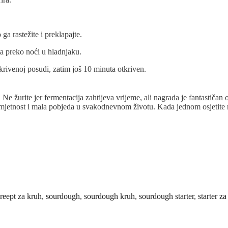
ga rastežite i preklapajte.
sta preko noći u hladnjaku.
krivenoj posudi, zatim još 10 minuta otkriven.
. Ne žurite jer fermentacija zahtijeva vrijeme, ali nagrada je fantastiča
umjetnost i mala pobjeda u svakodnevnom životu. Kada jednom osjetite mi
,
reept za kruh
,
sourdough
,
sourdough kruh
,
sourdough starter
,
starter z