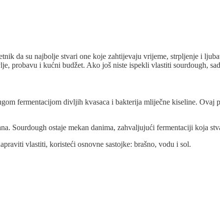
jetnik da su najbolje stvari one koje zahtijevaju vrijeme, strpljenje i l
je, probavu i kućni budžet. Ako još niste ispekli vlastiti sourdough, sa
m fermentacijom divljih kvasaca i bakterija mliječne kiseline. Ovaj proc
ana. Sourdough ostaje mekan danima, zahvaljujući fermentaciji koja stv
aviti vlastiti, koristeći osnovne sastojke: brašno, vodu i sol.