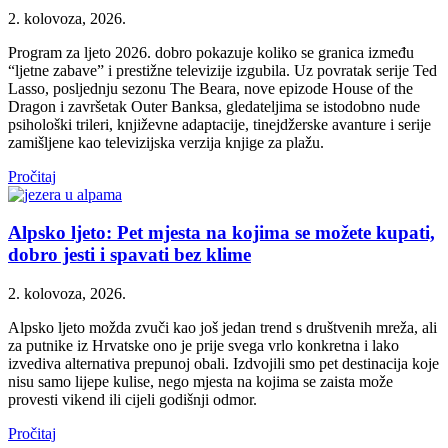
2. kolovoza, 2026.
Program za ljeto 2026. dobro pokazuje koliko se granica između
“ljetne zabave” i prestižne televizije izgubila. Uz povratak serije Ted
Lasso, posljednju sezonu The Beara, nove epizode House of the
Dragon i završetak Outer Banksa, gledateljima se istodobno nude
psihološki trileri, književne adaptacije, tinejdžerske avanture i serije
zamišljene kao televizijska verzija knjige za plažu.
Pročitaj
Alpsko ljeto: Pet mjesta na kojima se možete kupati,
dobro jesti i spavati bez klime
2. kolovoza, 2026.
Alpsko ljeto možda zvuči kao još jedan trend s društvenih mreža, ali
za putnike iz Hrvatske ono je prije svega vrlo konkretna i lako
izvediva alternativa prepunoj obali. Izdvojili smo pet destinacija koje
nisu samo lijepe kulise, nego mjesta na kojima se zaista može
provesti vikend ili cijeli godišnji odmor.
Pročitaj