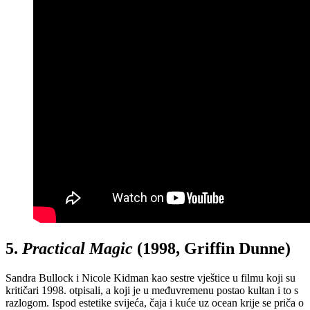
5.
Practical Magic
(1998, Griffin Dunne)
Sandra Bullock i Nicole Kidman kao sestre vještice u filmu koji su
kritičari 1998. otpisali, a koji je u međuvremenu postao kultan i to s
razlogom. Ispod estetike svijeća, čaja i kuće uz ocean krije se priča o