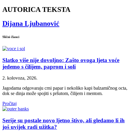
AUTORICA TEKSTA
Dijana Ljubanović
Slični članci
Slatko više nije dovoljno: Zašto ovoga ljeta voće
jedemo s čilijem, paprom i soli
2. kolovoza, 2026.
Jagodama odgovaraju crni papar i nekoliko kapi balzamičnog octa,
dok se dinja može spojiti s pršutom, čilijem i mentom.
Pročitaj
Serije su postale novo ljetno štivo, ali gledamo li ih
još uvijek radi užitka?