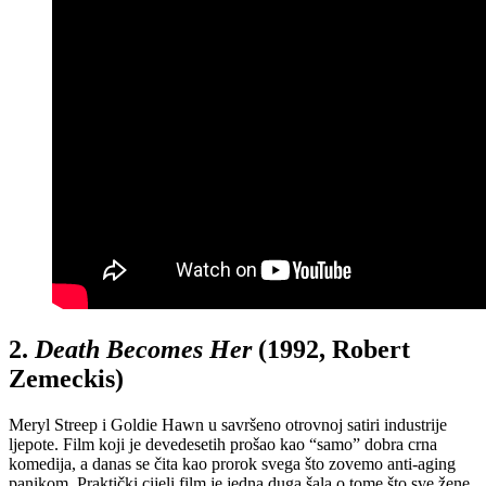
2.
Death Becomes Her
(1992, Robert
Zemeckis)
Meryl Streep i Goldie Hawn u savršeno otrovnoj satiri industrije
ljepote. Film koji je devedesetih prošao kao “samo” dobra crna
komedija, a danas se čita kao prorok svega što zovemo anti-aging
panikom. Praktički cijeli film je jedna duga šala o tome što sve žene