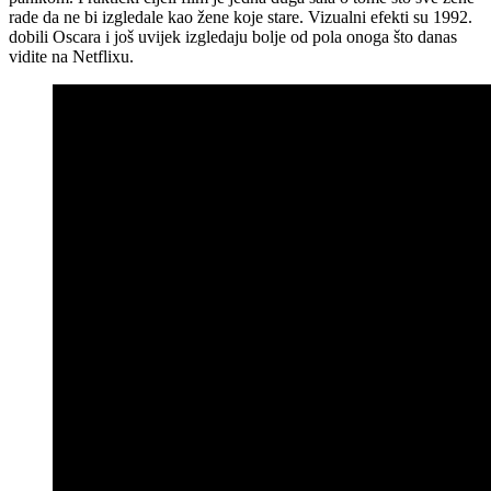
rade da ne bi izgledale kao žene koje stare. Vizualni efekti su 1992.
dobili Oscara i još uvijek izgledaju bolje od pola onoga što danas
vidite na Netflixu.