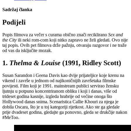
Sadržaj članka
Podijeli
Popis filmova za večer s curama obično znači reciklirano
Sex and
the City
ili neki rom-com koji nitko zapravo ne želi gledati. Ovo nije
taj popis. Ovih pet filmova drže pažnju, otvaraju razgovor i ne traže
od vas da isključite mozak.
1.
Thelma & Louise
(1991, Ridley Scott)
Susan Sarandon i Geena Davis kao dvije prijateljice koje krenu na
vikend i završe u jednom od najikoničnijih završetaka filmske
povijesti. Film koji je 1991. mainstream publici servirao žensku
ljutnju u potpuno koncentriranom obliku i koji i danas, više od
trideset godina kasnije, izgleda hrabrije od većine onoga što
Hollywood danas snima. Scenaristica Callie Khouri za njega je
dobila Oscara, što je u toj kategoriji rijetkost. Ako ste ga gledale
prije dvadeset godina, gledajte ga ponovno, gleda se drukčije nakon
#MeToo.