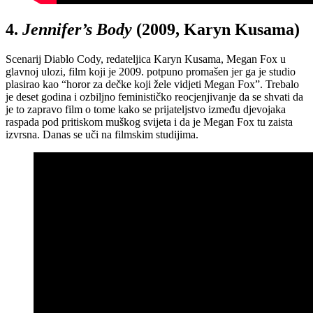
4.
Jennifer’s Body
(2009, Karyn Kusama)
Scenarij Diablo Cody, redateljica Karyn Kusama, Megan Fox u
glavnoj ulozi, film koji je 2009. potpuno promašen jer ga je studio
plasirao kao “horor za dečke koji žele vidjeti Megan Fox”. Trebalo
je deset godina i ozbiljno feminističko reocjenjivanje da se shvati da
je to zapravo film o tome kako se prijateljstvo između djevojaka
raspada pod pritiskom muškog svijeta i da je Megan Fox tu zaista
izvrsna. Danas se uči na filmskim studijima.