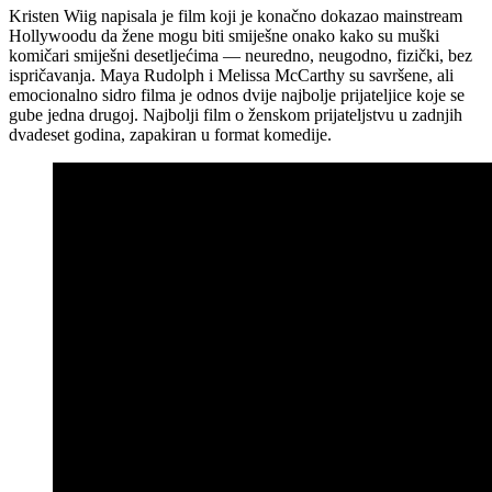
Kristen Wiig napisala je film koji je konačno dokazao mainstream
Hollywoodu da žene mogu biti smiješne onako kako su muški
komičari smiješni desetljećima — neuredno, neugodno, fizički, bez
ispričavanja. Maya Rudolph i Melissa McCarthy su savršene, ali
emocionalno sidro filma je odnos dvije najbolje prijateljice koje se
gube jedna drugoj. Najbolji film o ženskom prijateljstvu u zadnjih
dvadeset godina, zapakiran u format komedije.