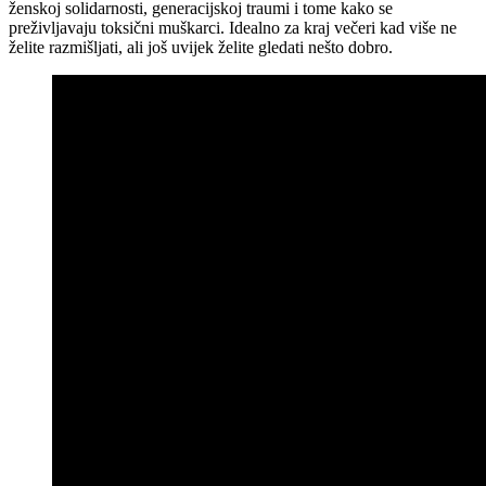
ženskoj solidarnosti, generacijskoj traumi i tome kako se
preživljavaju toksični muškarci. Idealno za kraj večeri kad više ne
želite razmišljati, ali još uvijek želite gledati nešto dobro.