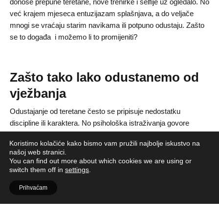
donose prepune teretane, nove trenirke i selfije uz ogledalo. No
već krajem mjeseca entuzijazam splašnjava, a do veljače
mnogi se vraćaju starim navikama ili potpuno odustaju. Zašto
se to događa i možemo li to promijeniti?
Zašto tako lako odustanemo od
vježbanja
Odustajanje od teretane često se pripisuje nedostatku
discipline ili karaktera. No psihološka istraživanja govore
suprotno: većina ljudi ne odustaje zato što je slaba, nego zato
Koristimo kolačiće kako bismo vam pružili najbolje iskustvo na
što se previše oslanja na motivaciju. Psiholozi ovaj siječanjski
našoj web stranici.
val entuzijazma nazivaju
“fresh start effect”
, mentalni
You can find out more about which cookies we are using or
switch them off in
settings
.
trenutak u kojem imamo osjećaj da brišemo prošle neuspjehe i
započinjemo ispočetka. Nova godina djeluje kao simbolična
Prihvaćam
crta između starog i novog sebe. Problem je u tome što je
motivacija po prirodi prolazna. Kada si postavimo ekstremne
ciljeve poput “idem u teretanu svaki dan” ili “skidam 20