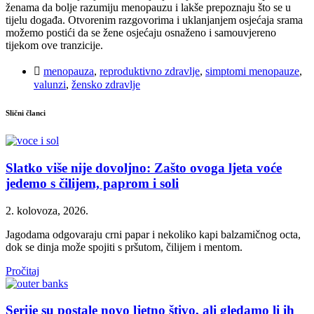
ženama da bolje razumiju menopauzu i lakše prepoznaju što se u
tijelu događa. Otvorenim razgovorima i uklanjanjem osjećaja srama
možemo postići da se žene osjećaju osnaženo i samouvjereno
tijekom ove tranzicije.
menopauza
,
reproduktivno zdravlje
,
simptomi menopauze
,
valunzi
,
žensko zdravlje
Slični članci
Slatko više nije dovoljno: Zašto ovoga ljeta voće
jedemo s čilijem, paprom i soli
2. kolovoza, 2026.
Jagodama odgovaraju crni papar i nekoliko kapi balzamičnog octa,
dok se dinja može spojiti s pršutom, čilijem i mentom.
Pročitaj
Serije su postale novo ljetno štivo, ali gledamo li ih