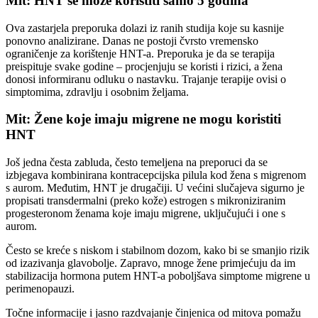
Mit: HNT se može koristiti samo 5 godina
Ova zastarjela preporuka dolazi iz ranih studija koje su kasnije
ponovno analizirane. Danas ne postoji čvrsto vremensko
ograničenje za korištenje HNT-a. Preporuka je da se terapija
preispituje svake godine – procjenjuju se koristi i rizici, a žena
donosi informiranu odluku o nastavku. Trajanje terapije ovisi o
simptomima, zdravlju i osobnim željama.
Mit: Žene koje imaju migrene ne mogu koristiti
HNT
Još jedna česta zabluda, često temeljena na preporuci da se
izbjegava kombinirana kontracepcijska pilula kod žena s migrenom
s aurom. Međutim, HNT je drugačiji. U većini slučajeva sigurno je
propisati transdermalni (preko kože) estrogen s mikroniziranim
progesteronom ženama koje imaju migrene, uključujući i one s
aurom.
Često se kreće s niskom i stabilnom dozom, kako bi se smanjio rizik
od izazivanja glavobolje. Zapravo, mnoge žene primjećuju da im
stabilizacija hormona putem HNT-a poboljšava simptome migrene u
perimenopauzi.
Točne informacije i jasno razdvajanje činjenica od mitova pomažu