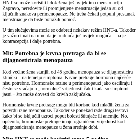
HNT se može koristiti i dok žena još uvijek ima menstruaciju.
Zapravo, neredovite ili promijenjene menstruacije jedan su od
ključnih znakova perimenopauze. Ne treba čekati potpuni prestanak
menstruacije da biste potražili pomoć.
U tim slučajevima može se odabrati nekakav režim HNT-a. Također
je važno imati na umu da je trudnoća još uvijek moguća – pa je
kontracepcija i dalje potrebna.
Mit: Potrebna je krvna pretraga da bi se
dijagnosticirala menopauza
Kod većine žena starijih od 45 godina menopauza se dijagnosticira
klinički – na temelju simptoma. Krvne pretrage hormona najčešće
nisu potrebne. Hormonske razine u perimenopauzi jako osciliraju i
često se vraćaju u „normalne“ vrijednosti čak i kada su simptomi
jasni – što može dovesti do krivih zaključaka.
Hormonske krvne pretrage mogu biti korisne kod mlađih žena za
potvrdu rane menopauze. Također se ponekad rade drugi testovi
kako bi se isključili uzroci poput bolesti štitnjače ili anemije. No,
općenito, hormonske pretrage imaju ograničenu vrijednost kod
dijagnosticiranja menopauze u žena srednje dobi.