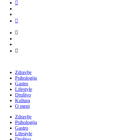
Zdravlje
Psihologija
Gastro
Lifestyle
Društvo
Kultura
O meni
Zdravlje
Psihologija
Gastro
Lifestyle
Društvo