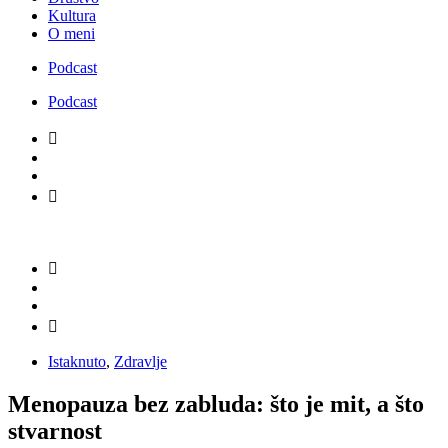
Kultura
O meni
Podcast
Podcast
Istaknuto
,
Zdravlje
Menopauza bez zabluda: što je mit, a što
stvarnost