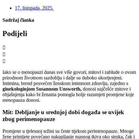
17. listopada, 2025.
Sadržaj članka
Podijeli
Iako se o menopauzi danas sve više govori, mitovi i zablude o ovom
prirodnom životnom razdoblju i dalje su duboko ukorijenjeni.
Intimina, brend posvećen ženskom intimnom zdravlju, zajedno s
ginekologinjom Susannom Unsworth,
donosi najčešće mitove i
objašnjenja kako bi ženama pomogla bolje razumjeti promjene koje
menopauza donosi.
Mit: Debljanje u srednjoj dobi događa se uvijek
zbog perimenopauze
Promjene u tjelesnoj težini su česte tijekom perimenopauze. Mnoge
žene primijete povećano nakupljanje masnog tkiva oko struka, čak i