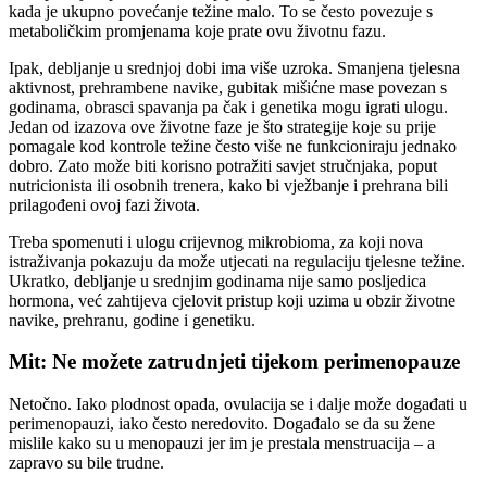
kada je ukupno povećanje težine malo. To se često povezuje s
metaboličkim promjenama koje prate ovu životnu fazu.
Ipak, debljanje u srednjoj dobi ima više uzroka. Smanjena tjelesna
aktivnost, prehrambene navike, gubitak mišićne mase povezan s
godinama, obrasci spavanja pa čak i genetika mogu igrati ulogu.
Jedan od izazova ove životne faze je što strategije koje su prije
pomagale kod kontrole težine često više ne funkcioniraju jednako
dobro. Zato može biti korisno potražiti savjet stručnjaka, poput
nutricionista ili osobnih trenera, kako bi vježbanje i prehrana bili
prilagođeni ovoj fazi života.
Treba spomenuti i ulogu crijevnog mikrobioma, za koji nova
istraživanja pokazuju da može utjecati na regulaciju tjelesne težine.
Ukratko, debljanje u srednjim godinama nije samo posljedica
hormona, već zahtijeva cjelovit pristup koji uzima u obzir životne
navike, prehranu, godine i genetiku.
Mit: Ne možete zatrudnjeti tijekom perimenopauze
Netočno. Iako plodnost opada, ovulacija se i dalje može događati u
perimenopauzi, iako često neredovito. Događalo se da su žene
mislile kako su u menopauzi jer im je prestala menstruacija – a
zapravo su bile trudne.