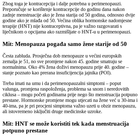
Zbog toga je kontracepcija i dalje potrebna u perimenopauzi.
Preporučuje se korištenje kontracepcije do godinu dana nakon
zadnje menstruacije ako je žena starija od 50 godina, odnosno dvije
godine ako je mlađa od 50. Većina oblika hormonske nadomjesne
terapije (HNT) nije kontraceptivna, pa je važno razgovarati s
liječnikom o opcijama ako razmišljate o HNT-u u perimenopauzi.
Mit: Menopauza pogađa samo žene starije od 50
Česta zabluda. Prosječna dob menopauze u većini europskih
zemalja je 51, no sve promjene nakon 45. godine smatraju se
normalnima. Oko 4% žena doživi menopauzu prije 40. godine –
stanje poznato kao prerana insuficijencija jajnika (POI).
Treba imati na umu i da perimenopauzalni simptomi – poput
valunga, promjena raspoloženja, problema sa snom i neredovitih
ciklusa – mogu početi godinama prije nego što menstruacija potpuno
prestane. Hormonske promjene mogu utjecati na žene već u 30-ima i
40-ima, pa je pri procjeni simptoma važno uzeti u obzir menopauzu,
ali istovremeno isključiti druge medicinske uzroke.
Mit: HNT se može koristiti tek kada menstruacija
potpuno prestane