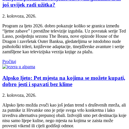
još uvijek radi užitka?
2. kolovoza, 2026.
Program za ljeto 2026. dobro pokazuje koliko se granica između
“ljetne zabave” i prestižne televizije izgubila. Uz povratak serije Ted
Lasso, posljednju sezonu The Beara, nove epizode House of the
Dragon i završetak Outer Banksa, gledateljima se istodobno nude
psihološki trileri, književne adaptacije, tinejdžerske avanture i serije
zamišljene kao televizijska verzija knjige za plažu.
Pročitaj
Alpsko ljeto: Pet mjesta na kojima se možete kupati,
dobro jesti i spavati bez klime
2. kolovoza, 2026.
Alpsko ljeto možda zvuči kao još jedan trend s društvenih mreža, ali
za putnike iz Hrvatske ono je prije svega vrlo konkretna i lako
izvediva alternativa prepunoj obali. Izdvojili smo pet destinacija koje
nisu samo lijepe kulise, nego mjesta na kojima se zaista može
provesti vikend ili cijeli godišnji odmor.