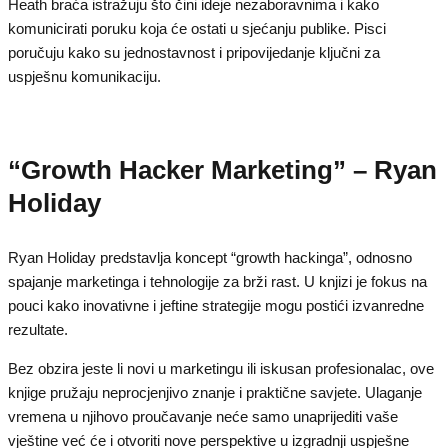
Heath braća istražuju što čini ideje nezaboravnima i kako
komunicirati poruku koja će ostati u sjećanju publike. Pisci
poručuju kako su jednostavnost i pripovijedanje ključni za
uspješnu komunikaciju.
“Growth Hacker Marketing” – Ryan
Holiday
Ryan Holiday predstavlja koncept “growth hackinga”, odnosno
spajanje marketinga i tehnologije za brži rast. U knjizi je fokus na
pouci kako inovativne i jeftine strategije mogu postići izvanredne
rezultate.
Bez obzira jeste li novi u marketingu ili iskusan profesionalac, ove
knjige pružaju neprocjenjivo znanje i praktične savjete. Ulaganje
vremena u njihovo proučavanje neće samo unaprijediti vaše
vještine već će i otvoriti nove perspektive u izgradnji uspješne