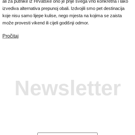
ali za putnike iz Hrvatske ono je prije svega vrlo konkretna i lako
izvediva alternativa prepunoj obali. Izdvojili smo pet destinacija
koje nisu samo lijepe kulise, nego mjesta na kojima se zaista
može provesti vikend ili cijeli godišnji odmor.
Pročitaj
Newsletter