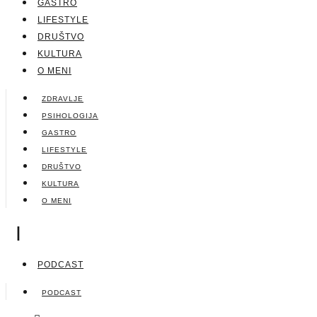
GASTRO
LIFESTYLE
DRUŠTVO
KULTURA
O MENI
ZDRAVLJE
PSIHOLOGIJA
GASTRO
LIFESTYLE
DRUŠTVO
KULTURA
O MENI
|
PODCAST
PODCAST