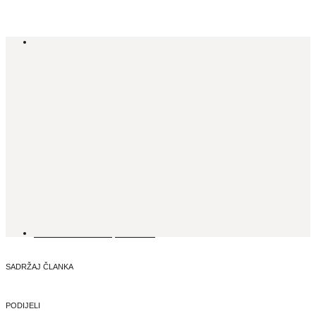
ISTAKNUTO
,
KULTURA
Knjige koje bi trebao
pročitati svatko tko se
želi baviti
marketingom
4. SIJEČNJA, 2025.
SADRŽAJ ČLANKA
PODIJELI