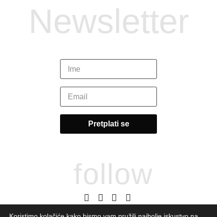
Newsletter
follow
O meni
Kontakt
Impressum
Koristimo kolačiće kako bismo vam pružili najbolje iskustvo na