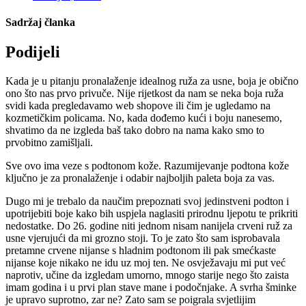
Sadržaj članka
Podijeli
Kada je u pitanju pronalaženje idealnog ruža za usne, boja je obično
ono što nas prvo privuče. Nije rijetkost da nam se neka boja ruža
svidi kada pregledavamo web shopove ili čim je ugledamo na
kozmetičkim policama. No, kada dođemo kući i boju nanesemo,
shvatimo da ne izgleda baš tako dobro na nama kako smo to
prvobitno zamišljali.
Sve ovo ima veze s podtonom kože. Razumijevanje podtona kože
ključno je za pronalaženje i odabir najboljih paleta boja za vas.
Dugo mi je trebalo da naučim prepoznati svoj jedinstveni podton i
upotrijebiti boje kako bih uspjela naglasiti prirodnu ljepotu te prikriti
nedostatke. Do 26. godine niti jednom nisam nanijela crveni ruž za
usne vjerujući da mi grozno stoji. To je zato što sam isprobavala
pretamne crvene nijanse s hladnim podtonom ili pak smećkaste
nijanse koje nikako ne idu uz moj ten. Ne osvježavaju mi put već
naprotiv, učine da izgledam umorno, mnogo starije nego što zaista
imam godina i u prvi plan stave mane i podočnjake. A svrha šminke
je upravo suprotno, zar ne? Zato sam se poigrala svjetlijim