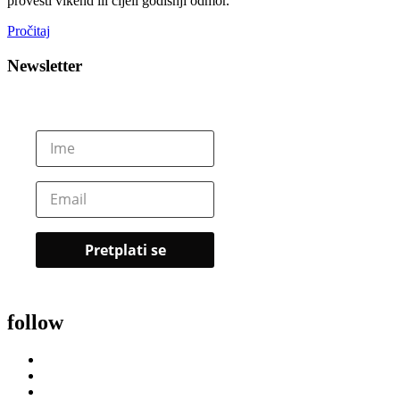
provesti vikend ili cijeli godišnji odmor.
Pročitaj
Newsletter
follow