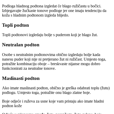
Podloga hladnog podtona izgledat će blago ružičastu u bočici.
Izbjegavajte žućkaste tonove podloge jer one imaju tendenciju da
koža s hladnim podtonom izgleda blijedo.
Topli podton
Topli podtonovi izgledaju bolje s puderom koji je blago žut.
Neutralan podton
Osobe s neutralnim podtonovima obično izgledaju bolje kada
nanesu puder koji nije ni pretjerano žut ni ružičast. Umjesto toga,
potražite kombinaciju oboje – breskvaste nijanse mogu dobro
funkcionirati za neutralne tonove.
Maslinasti podton
Ako imate maslinasti podton, obično je greška odabrati toplu (žutu)
podlogu. Umjesto toga, potražite onu blago zlatne boje.
Boje odjeće i ruževa za usne koje vam pristaju ako imate hladni
podton kože