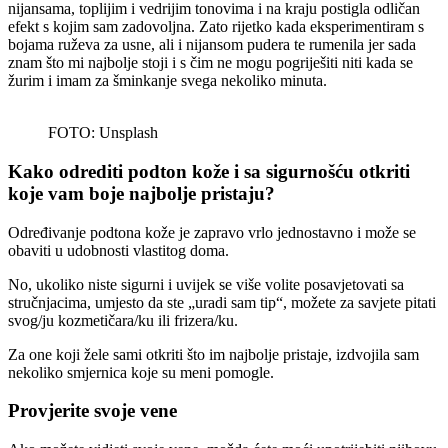
nijansama, toplijim i vedrijim tonovima i na kraju postigla odličan
efekt s kojim sam zadovoljna. Zato rijetko kada eksperimentiram s
bojama ruževa za usne, ali i nijansom pudera te rumenila jer sada
znam što mi najbolje stoji i s čim ne mogu pogriješiti niti kada se
žurim i imam za šminkanje svega nekoliko minuta.
FOTO: Unsplash
Kako odrediti podton kože i sa sigurnošću otkriti
koje vam boje najbolje pristaju?
Određivanje podtona kože je zapravo vrlo jednostavno i može se
obaviti u udobnosti vlastitog doma.
No, ukoliko niste sigurni i uvijek se više volite posavjetovati sa
stručnjacima, umjesto da ste „uradi sam tip“, možete za savjete pitati
svog/ju kozmetičara/ku ili frizera/ku.
Za one koji žele sami otkriti što im najbolje pristaje, izdvojila sam
nekoliko smjernica koje su meni pomogle.
Provjerite svoje vene