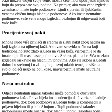
Ako možete vidjeti svoje vene, možda ćete moći upotrijebiti njihovu
boju da prepoznate svoj podton. Na primjer, ako vam vene izgledaju
zelenkasto, imate tople podtonove. Ljudi s plavim ili ljubičastim
venama obično imaju hladnije podtonove. Ako imate neutralne
podtonove, vaše vene mogu izgledati bezbojno ili odgovarati boji
vaše kože.
Procijenite svoj nakit
Mnoge ljude više privlači ili srebrni ili zlatni nakit zbog načina na
koji izgleda na njihovoj koži. Ako vam se sviđa način na koji
tradicionalno žuto zlato izgleda na vašoj koži, vjerojatnije je da
imate tople ili maslinaste podtonove. Srebro, platina i ružičasto zlato
izgledaju laskavije na hladnijim tonovima. Ako ste skloni izgledati
dobro i u srebrnoj i u zlatnoj boji i svoj odabir temeljite više na
svojoj odjeći nego na boji kože, najvjerojatnije imate neutralne
podtonove.
Nešto neutralno
Odjeća neutralnih nijansi također može pomoći u otkrivanju
podtonova kože. Prava bijela ima tendenciju da favorizira hladnije
podtonove, dok topli podtonovi izgledaju bolje u kombinaciji s
prljavo bijelom ili pak bež bojom . Topli podtonovi također
nadopunjuju smeđe nijanse, dok hladniji tonovi izgledaju bolje u