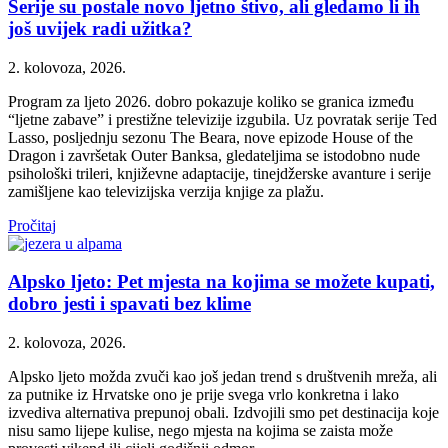
Serije su postale novo ljetno štivo, ali gledamo li ih
još uvijek radi užitka?
2. kolovoza, 2026.
Program za ljeto 2026. dobro pokazuje koliko se granica između
“ljetne zabave” i prestižne televizije izgubila. Uz povratak serije Ted
Lasso, posljednju sezonu The Beara, nove epizode House of the
Dragon i završetak Outer Banksa, gledateljima se istodobno nude
psihološki trileri, književne adaptacije, tinejdžerske avanture i serije
zamišljene kao televizijska verzija knjige za plažu.
Pročitaj
Alpsko ljeto: Pet mjesta na kojima se možete kupati,
dobro jesti i spavati bez klime
2. kolovoza, 2026.
Alpsko ljeto možda zvuči kao još jedan trend s društvenih mreža, ali
za putnike iz Hrvatske ono je prije svega vrlo konkretna i lako
izvediva alternativa prepunoj obali. Izdvojili smo pet destinacija koje
nisu samo lijepe kulise, nego mjesta na kojima se zaista može