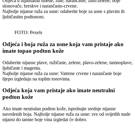
Odjeća u nijansama smeđe, žute, narančaste, žuto-zelene, boje
slonovače, breskve i narančasto-crvene.
Najbolje nijanse ruža za usne: odaberite boje za usne s plavim ili
ljubičastim podtonom.
FOTO: Pexels
Odjeća i boja ruža za usne koja vam pristaje ako
imate topao podton kože
Odaberite nijanse plave, ružičaste, zelene, plavo-zelene, tamnoplave,
ljubičaste i magenta.
Najbolje nijanse ruža za usne: Vatrene crvene i narančaste boje
lijepo izgledaju na toplim tonovima.
Odjeća koja vam pristaje ako imate neutralni
podton kože
Ako imate neutralan podton kože, isprobajte srednje nijanse
navedenih boja. Najbolje nijanse ruža za usne: sve od svijetlih nude
nijansi do tamne boje vina izgledat će dobro.