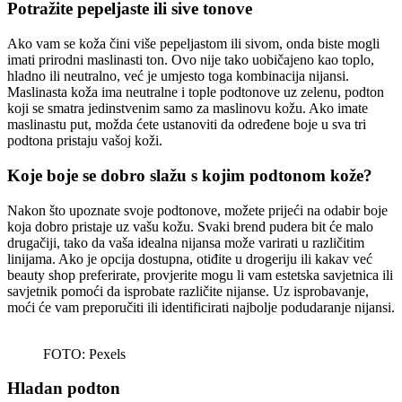
Potražite pepeljaste ili sive tonove
Ako vam se koža čini više pepeljastom ili sivom, onda biste mogli
imati prirodni maslinasti ton. Ovo nije tako uobičajeno kao toplo,
hladno ili neutralno, već je umjesto toga kombinacija nijansi.
Maslinasta koža ima neutralne i tople podtonove uz zelenu, podton
koji se smatra jedinstvenim samo za maslinovu kožu. Ako imate
maslinastu put, možda ćete ustanoviti da određene boje u sva tri
podtona pristaju vašoj koži.
Koje boje se dobro slažu s kojim podtonom kože?
Nakon što upoznate svoje podtonove, možete prijeći na odabir boje
koja dobro pristaje uz vašu kožu. Svaki brend pudera bit će malo
drugačiji, tako da vaša idealna nijansa može varirati u različitim
linijama. Ako je opcija dostupna, otiđite u drogeriju ili kakav već
beauty shop preferirate, provjerite mogu li vam estetska savjetnica ili
savjetnik pomoći da isprobate različite nijanse. Uz isprobavanje,
moći će vam preporučiti ili identificirati najbolje podudaranje nijansi.
FOTO: Pexels
Hladan podton