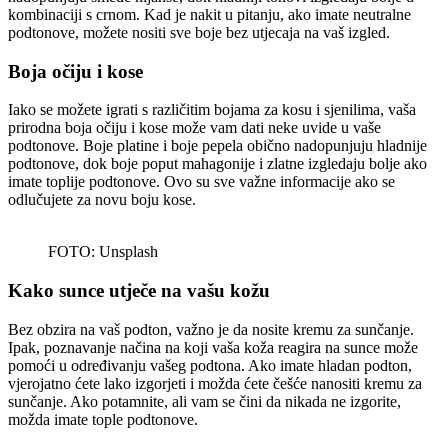
kombinaciji s crnom. Kad je nakit u pitanju, ako imate neutralne
podtonove, možete nositi sve boje bez utjecaja na vaš izgled.
Boja očiju i kose
Iako se možete igrati s različitim bojama za kosu i sjenilima, vaša
prirodna boja očiju i kose može vam dati neke uvide u vaše
podtonove. Boje platine i boje pepela obično nadopunjuju hladnije
podtonove, dok boje poput mahagonije i zlatne izgledaju bolje ako
imate toplije podtonove. Ovo su sve važne informacije ako se
odlučujete za novu boju kose.
FOTO: Unsplash
Kako sunce utječe na vašu kožu
Bez obzira na vaš podton, važno je da nosite kremu za sunčanje.
Ipak, poznavanje načina na koji vaša koža reagira na sunce može
pomoći u određivanju vašeg podtona. Ako imate hladan podton,
vjerojatno ćete lako izgorjeti i možda ćete češće nanositi kremu za
sunčanje. Ako potamnite, ali vam se čini da nikada ne izgorite,
možda imate tople podtonove.