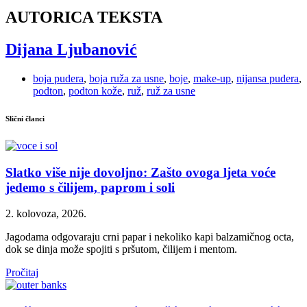
AUTORICA TEKSTA
Dijana Ljubanović
boja pudera
,
boja ruža za usne
,
boje
,
make-up
,
nijansa pudera
,
podton
,
podton kože
,
ruž
,
ruž za usne
Slični članci
Slatko više nije dovoljno: Zašto ovoga ljeta voće
jedemo s čilijem, paprom i soli
2. kolovoza, 2026.
Jagodama odgovaraju crni papar i nekoliko kapi balzamičnog octa,
dok se dinja može spojiti s pršutom, čilijem i mentom.
Pročitaj