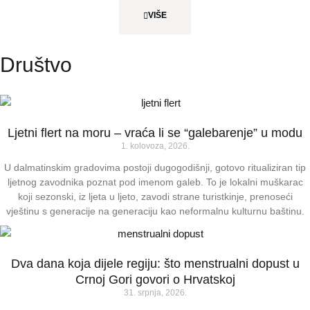
VIŠE
Društvo
Ljetni flert na moru – vraća li se “galebarenje” u modu
1. kolovoza, 2026.
U dalmatinskim gradovima postoji dugogodišnji, gotovo ritualiziran tip
ljetnog zavodnika poznat pod imenom galeb. To je lokalni muškarac
koji sezonski, iz ljeta u ljeto, zavodi strane turistkinje, prenoseći
vještinu s generacije na generaciju kao neformalnu kulturnu baštinu.
Dva dana koja dijele regiju: što menstrualni dopust u
Crnoj Gori govori o Hrvatskoj
31. srpnja, 2026.