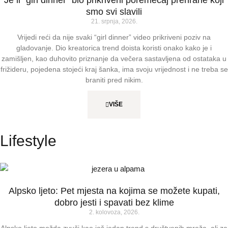
Je li “girl dinner” bio prikriveni poremećaj prehrane koji
smo svi slavili
21. srpnja, 2026.
Vrijedi reći da nije svaki “girl dinner” video prikriveni poziv na
gladovanje. Dio kreatorica trend doista koristi onako kako je i
zamišljen, kao duhovito priznanje da večera sastavljena od ostataka u
frižideru, pojedena stojeći kraj šanka, ima svoju vrijednost i ne treba se
braniti pred nikim.
VIŠE
Lifestyle
Alpsko ljeto: Pet mjesta na kojima se možete kupati,
dobro jesti i spavati bez klime
2. kolovoza, 2026.