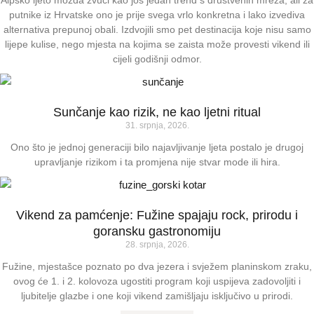
Alpsko ljeto možda zvuči kao još jedan trend s društvenih mreža, ali za
putnike iz Hrvatske ono je prije svega vrlo konkretna i lako izvediva
alternativa prepunoj obali. Izdvojili smo pet destinacija koje nisu samo
lijepe kulise, nego mjesta na kojima se zaista može provesti vikend ili
cijeli godišnji odmor.
Sunčanje kao rizik, ne kao ljetni ritual
31. srpnja, 2026.
Ono što je jednoj generaciji bilo najavljivanje ljeta postalo je drugoj
upravljanje rizikom i ta promjena nije stvar mode ili hira.
Vikend za pamćenje: Fužine spajaju rock, prirodu i
goransku gastronomiju
28. srpnja, 2026.
Fužine, mjestašce poznato po dva jezera i svježem planinskom zraku,
ovog će 1. i 2. kolovoza ugostiti program koji uspijeva zadovoljiti i
ljubitelje glazbe i one koji vikend zamišljaju isključivo u prirodi.