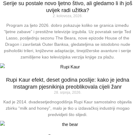
Serije su postale novo ljetno štivo, ali gledamo li ih još
uvijek radi užitka?
2. kolovoza, 2026.
Program za ljeto 2026. dobro pokazuje koliko se granica između
“ljetne zabave” i prestižne televizije izgubila. Uz povratak serije Ted
Lasso, posljednju sezonu The Beara, nove epizode House of the
Dragon i završetak Outer Banksa, gledateljima se istodobno nude
psihološki trileri, književne adaptacije, tinejdžerske avanture i serije
zamišljene kao televizijska verzija knjige za plažu.
Rupi Kaur efekt, deset godina poslije: kako je jedna
Instagram pjesnikinja preoblikovala cijeli žanr
28. srpnja, 2026.
Kad je 2014. dvadesetjednogodišnja Rupi Kaur samostalno objavila
zbirku “milk and honey”, malo je tko u izdavačkoj industriji mogao
predvidjeti što slijedi.