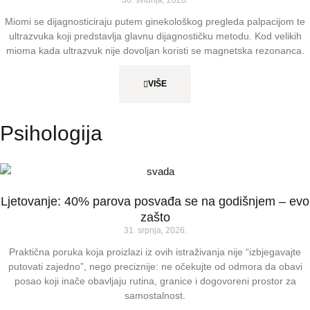
30. svibnja, 2026.
Miomi se dijagnosticiraju putem ginekološkog pregleda palpacijom te
ultrazvuka koji predstavlja glavnu dijagnostičku metodu. Kod velikih
mioma kada ultrazvuk nije dovoljan koristi se magnetska rezonanca.
VIŠE
Psihologija
Ljetovanje: 40% parova posvađa se na godišnjem – evo
zašto
31. srpnja, 2026.
Praktična poruka koja proizlazi iz ovih istraživanja nije “izbjegavajte
putovati zajedno”, nego preciznije: ne očekujte od odmora da obavi
posao koji inače obavljaju rutina, granice i dogovoreni prostor za
samostalnost.