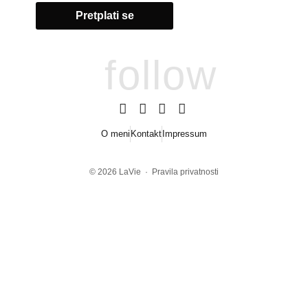
follow
O meni
Kontakt
Impressum
© 2026
LaVie
·
Pravila privatnosti