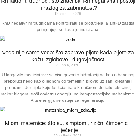
Rh faktor u trudnoći: što znači biti Rh negativna i postoji
li razlog za zabrinutost?
12. srpnja, 2026.
RhD negativnim trudnicama kontroliraju se protutijela, a anti-D zaštita
primjenjuje se kada je indicirana.
Voda nije samo voda: što zapravo pijete kada pijete za
kožu, zglobove i dugovječnost
7. lipnja, 2026.
U longevity medicini sve se više govori o hidrataciji ne kao o banalnoj
preporuci nego kao o jednom od temeljnih pilova: uz san, kretanje i
prehranu. Jer tijelo koje funkcionira u kroničnom deficitu tekućine,
makar blagom, troši dodatnu energiju na kompenzacijske mehanizme.
A ta energija ne ostaje za regeneraciju.
Miomi maternice: što su, simptomi, rizični čimbenici i
liječenje