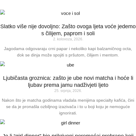
Slatko više nije dovoljno: Zašto ovoga ljeta voće jedemo
s čilijem, paprom i soli
2. kolovoza, 2026.
Jagodama odgovaraju crni papar i nekoliko kapi balzamičnog octa,
dok se dinja može spojiti s pršutom, čilijem i mentom.
Ljubičasta groznica: zašto je ube novi matcha i hoće li
ljubav prema jamu nadživjeti ljeto
25. srpnja, 2026.
Nakon što je matcha godinama vladala menijima specialty kafića, čini
se da je pronašla ozbiljnog izazivača i to u boji koju je nemoguće
ignorirati.