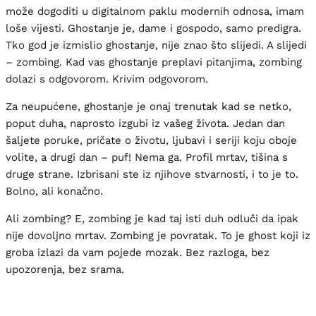
može dogoditi u digitalnom paklu modernih odnosa, imam
loše vijesti. Ghostanje je, dame i gospodo, samo predigra.
Tko god je izmislio ghostanje, nije znao što slijedi. A slijedi
– zombing. Kad vas ghostanje preplavi pitanjima, zombing
dolazi s odgovorom. Krivim odgovorom.
Za neupućene, ghostanje je onaj trenutak kad se netko,
poput duha, naprosto izgubi iz vašeg života. Jedan dan
šaljete poruke, pričate o životu, ljubavi i seriji koju oboje
volite, a drugi dan – puf! Nema ga. Profil mrtav, tišina s
druge strane. Izbrisani ste iz njihove stvarnosti, i to je to.
Bolno, ali konačno.
Ali zombing? E, zombing je kad taj isti duh odluči da ipak
nije dovoljno mrtav. Zombing je povratak. To je ghost koji iz
groba izlazi da vam pojede mozak. Bez razloga, bez
upozorenja, bez srama.