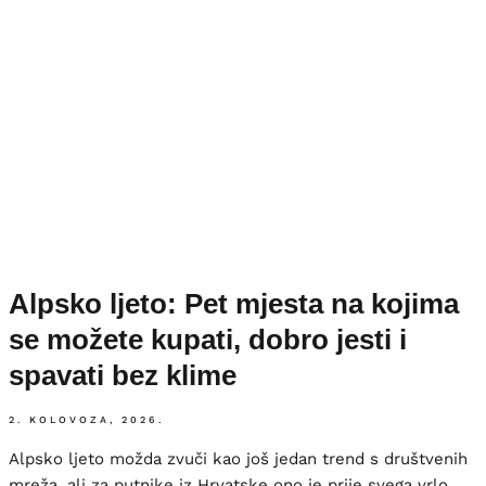
Alpsko ljeto: Pet mjesta na kojima
se možete kupati, dobro jesti i
spavati bez klime
2. KOLOVOZA, 2026.
Alpsko ljeto možda zvuči kao još jedan trend s društvenih
mreža, ali za putnike iz Hrvatske ono je prije svega vrlo