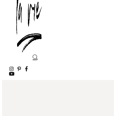
ISTAKNUTO
,
LIFESTYLE
Zombing: Povratak
živih mrtvaca ili novi