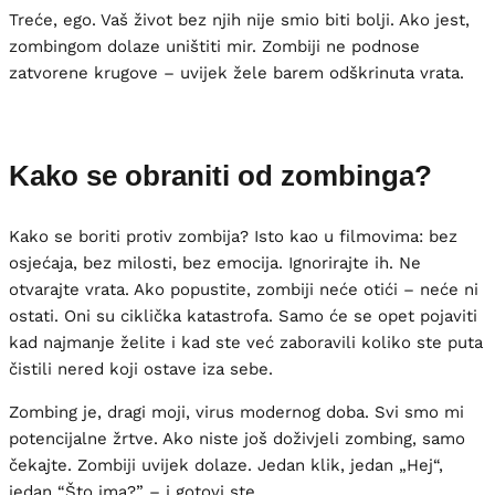
Treće, ego. Vaš život bez njih nije smio biti bolji. Ako jest,
zombingom dolaze uništiti mir. Zombiji ne podnose
zatvorene krugove – uvijek žele barem odškrinuta vrata.
Kako se obraniti od zombinga?
Kako se boriti protiv zombija? Isto kao u filmovima: bez
osjećaja, bez milosti, bez emocija. Ignorirajte ih. Ne
otvarajte vrata. Ako popustite, zombiji neće otići – neće ni
ostati. Oni su ciklička katastrofa. Samo će se opet pojaviti
kad najmanje želite i kad ste već zaboravili koliko ste puta
čistili nered koji ostave iza sebe.
Zombing je, dragi moji, virus modernog doba. Svi smo mi
potencijalne žrtve. Ako niste još doživjeli zombing, samo
čekajte. Zombiji uvijek dolaze. Jedan klik, jedan „Hej“,
jedan “Što ima?” – i gotovi ste.