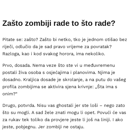
Zašto zombiji rade to što rade?
Pitate se: zašto? Zašto bi netko, tko je jednom otišao bez
riječi, odlučio da je sad pravo vrijeme za povratak?
Razloga, kao i kod svakog horora, ima nekoliko.
Prvo, dosada. Nema veze što ste vi u međuvremenu
postali živa osoba s osjećajima i planovima. Njima je
dosadno. Kraljica dosade je skrolanje, a na putu do vašeg
profila zombijima se aktivira sjena krivnje: „Šta ima s
onim?“
Drugo, potvrda. Nisu vas ghostali jer ste loši – nego zato
što su mogli. A sad žele znati mogu li opet. Povući će vas
za rukav tek toliko da provjere jeste li još na liniji. I ako
jeste, pobjegnu. Jer zombiji ne ostaju.