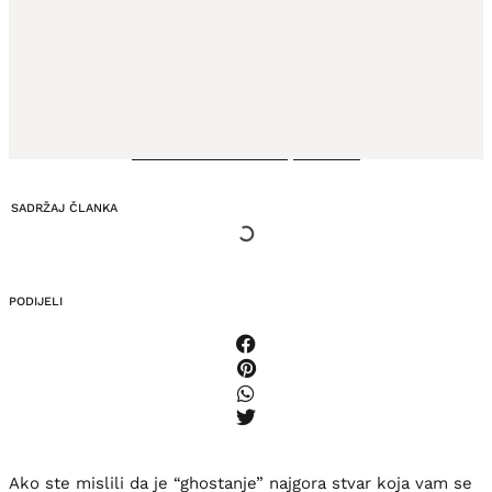
trend u modernim
„ljubavnim“ odnosima
24. STUDENOGA, 2024.
SADRŽAJ ČLANKA
PODIJELI
Ako ste mislili da je “ghostanje” najgora stvar koja vam se