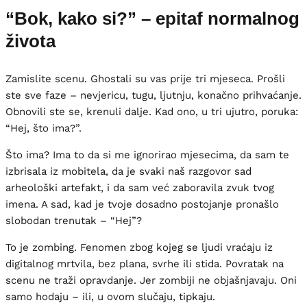
“Bok, kako si?” – epitaf normalnog
života
Zamislite scenu. Ghostali su vas prije tri mjeseca. Prošli
ste sve faze – nevjericu, tugu, ljutnju, konačno prihvaćanje.
Obnovili ste se, krenuli dalje. Kad ono, u tri ujutro, poruka:
“Hej, što ima?”.
Što ima? Ima to da si me ignorirao mjesecima, da sam te
izbrisala iz mobitela, da je svaki naš razgovor sad
arheološki artefakt, i da sam već zaboravila zvuk tvog
imena. A sad, kad je tvoje dosadno postojanje pronašlo
slobodan trenutak – “Hej”?
To je zombing. Fenomen zbog kojeg se ljudi vraćaju iz
digitalnog mrtvila, bez plana, svrhe ili stida. Povratak na
scenu ne traži opravdanje. Jer zombiji ne objašnjavaju. Oni
samo hodaju – ili, u ovom slučaju, tipkaju.