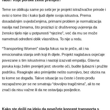
Teme se oblikuju same po sebi jer je projekt istraživačke prirode i
ovisi o tome što i kako ljudi dijele svoja iskustva. Prema
dosadašnjim svjedočenjima, primarni problem je normalizacija
nasilja nad ženama, što proizlazi iz društvenog uvjerenja da
žensko tijelo nije u potpunosti “njezino”, već da mu se može
nametnuti određeni oblik vlasništva. To nije u redu.
“Transporting Women” stavlja fokus na te priče, ali i na
emocionalna stanja onih koji ih dijele. Projekt naglašava osjećaje
povezane s tim iskustvima i nastoji izazvati empatiju. Glavna
poruka koju želim prenijeti jest: otvorite oči, budite ljubazni i pružite
podršku. Reagirajte ako primijetite nešto sumnjivo, bez obzira na
to kome se događa. Takve situacije su česte i često prođu
nezapaženo jer se ne smatraju “dovoljno tragičnima”, ali to ne
znači da nisu važne ili da ne ostavljaju posljedice.
Kako ste došli na ideju da povežete koncept transporta s