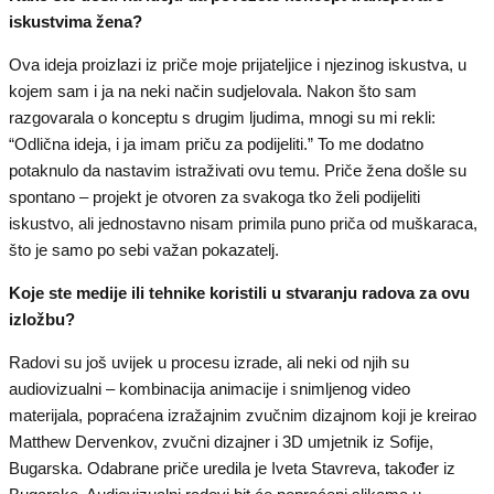
iskustvima žena?
Ova ideja proizlazi iz priče moje prijateljice i njezinog iskustva, u
kojem sam i ja na neki način sudjelovala. Nakon što sam
razgovarala o konceptu s drugim ljudima, mnogi su mi rekli:
“Odlična ideja, i ja imam priču za podijeliti.” To me dodatno
potaknulo da nastavim istraživati ovu temu. Priče žena došle su
spontano – projekt je otvoren za svakoga tko želi podijeliti
iskustvo, ali jednostavno nisam primila puno priča od muškaraca,
što je samo po sebi važan pokazatelj.
Koje ste medije ili tehnike koristili u stvaranju radova za ovu
izložbu?
Radovi su još uvijek u procesu izrade, ali neki od njih su
audiovizualni – kombinacija animacije i snimljenog video
materijala, popraćena izražajnim zvučnim dizajnom koji je kreirao
Matthew Dervenkov, zvučni dizajner i 3D umjetnik iz Sofije,
Bugarska. Odabrane priče uredila je Iveta Stavreva, također iz