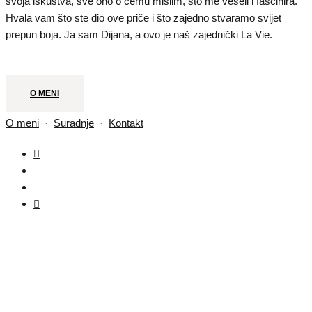
svoja iskustva, sve ono o čemu mislim, što me veseli i fascinira.
Hvala vam što ste dio ove priče i što zajedno stvaramo svijet
prepun boja. Ja sam Dijana, a ovo je naš zajednički La Vie.
O MENI
O meni
·
Suradnje
·
Kontakt