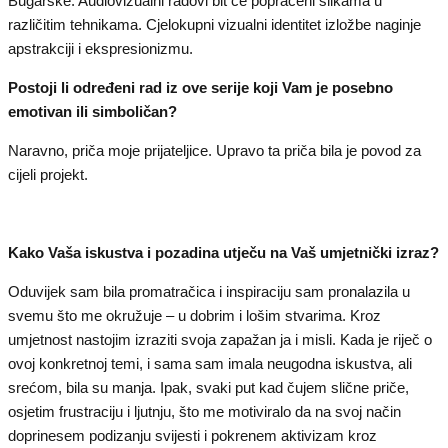
Bugarske. Audiovizualni radovi bit će popraćeni slikama u
različitim tehnikama. Cjelokupni vizualni identitet izložbe naginje
apstrakciji i ekspresionizmu.
Postoji li određeni rad iz ove serije koji Vam je posebno
emotivan ili simboličan?
Naravno, priča moje prijateljice. Upravo ta priča bila je povod za
cijeli projekt.
Kako Vaša iskustva i pozadina utječu na Vaš umjetnički izraz?
Oduvijek sam bila promatračica i inspiraciju sam pronalazila u
svemu što me okružuje – u dobrim i lošim stvarima. Kroz
umjetnost nastojim izraziti svoja zapažan ja i misli. Kada je riječ o
ovoj konkretnoj temi, i sama sam imala neugodna iskustva, ali
srećom, bila su manja. Ipak, svaki put kad čujem slične priče,
osjetim frustraciju i ljutnju, što me motiviralo da na svoj način
doprinesem podizanju svijesti i pokrenem aktivizam kroz