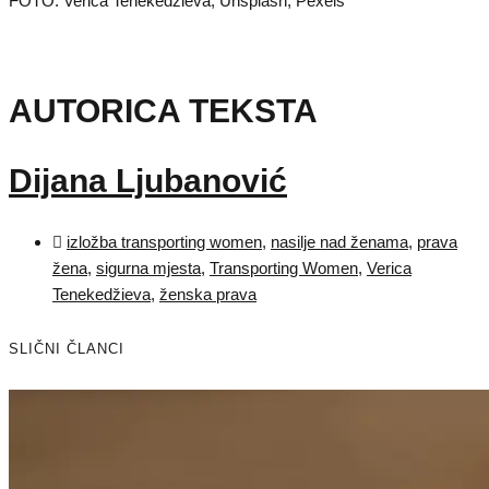
FOTO: Verica Tenekedžieva, Unsplash, Pexels
AUTORICA TEKSTA
Dijana Ljubanović
izložba transporting women
,
nasilje nad ženama
,
prava
žena
,
sigurna mjesta
,
Transporting Women
,
Verica
Tenekedžieva
,
ženska prava
SLIČNI ČLANCI