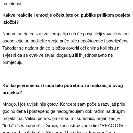
umjetnost.
Kakve reakcije i emocije očekujete od publike prilikom posjeta
izložbi?
Nadam se da će izazvati empatiju i da će posjetitelji shvatiti da su
osobe koje su podijelile svoje priče bile nepoštovane i povrijeđene.
Također se nadam da će izložba otvoriti oči onima koji nisu ni
svjesni da se ovakve stvari događaju ili ih jednostavno ne
primjećuju.
Koliko je vremena i truda bilo potrebno za realizaciju ovog
projekta?
Mnogo, i još uvijek nije gotov. Koncept sam počela razvijati prije
godinu dana i postepeno ga nadograđujem dok radim na drugim
projektima. Veliku pomoć pružili su mi suradnici, organizacije
“Irida” i “OsnaZene” iz Srbije, kao i istraživački tim “REACTOR –
Research in Action” iz Sjeverne Makedonije, koji proučava