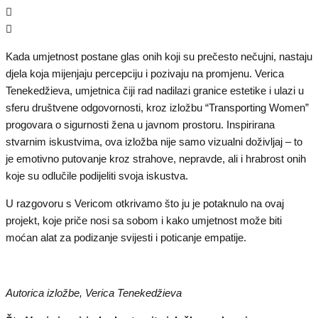
Kada umjetnost postane glas onih koji su prečesto nečujni, nastaju
djela koja mijenjaju percepciju i pozivaju na promjenu. Verica
Tenekedžieva, umjetnica čiji rad nadilazi granice estetike i ulazi u
sferu društvene odgovornosti, kroz izložbu “Transporting Women”
progovara o sigurnosti žena u javnom prostoru. Inspirirana
stvarnim iskustvima, ova izložba nije samo vizualni doživljaj – to
je emotivno putovanje kroz strahove, nepravde, ali i hrabrost onih
koje su odlučile podijeliti svoja iskustva.
U razgovoru s Vericom otkrivamo što ju je potaknulo na ovaj
projekt, koje priče nosi sa sobom i kako umjetnost može biti
moćan alat za podizanje svijesti i poticanje empatije.
Autorica izložbe, Verica Tenekedžieva