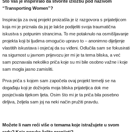
Što Vas je inspiriralo da stvorite izložbu pod nazivom
“Transporting Women”?
Inspiracija za ovaj projekt proizašla je iz razgovora s prijateljicom
koja mi je priznala da joj je lakše podijeliti svoja traumatična
iskustva s potpunim strancima. To me potaknulo na osmišljavanje
projekta koji bi ljudima omogućio upravo to – anonimno dijeljenje
vlastitih iskustava i osjećaj da su viđeni. Odlučila sam se fokusirati
na sigurnost u javnom prijevozu jer mi je ta tema bliska, a već
sam poznavala nekoliko priča koje su mi bile osobno važne i koje
sam mogla jasno zamisliti.
Prva priča s kojom sam započela ovaj projekt temelji se na
događaju koji je doživjela moja bliska prijateljica dok me
posjećivala tijekom ljeta. Osim što mi je ta priča bila posebno
dirljiva, željela sam joj na neki način pružiti pravdu.
Možete li nam reći više o temama koje istražujete u svom
radu? Koje poruke želite prenijeti?