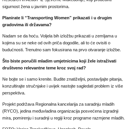
sigurnost žena u javnim prostorima.
Planirate li “Transporting Women” prikazati i u drugim
gradovima ili državama?
Nadam se da hoću. Voljela bih izložbu prikazati u zemljama u
kojima su se neke od ovih priča dogodile, ali to će ovisiti o
budućnosti. Trenutno sam fokusirana na prvo otvaranje izložbe.
Što biste poručili mladim umjetnicima koji žele istraživati
društveno relevantne teme kroz svoj rad?
Ne bojte se i samo krenite. Budite znatiželjni, postavljajte pitanja,
konzultirajte stručnjake i uvijek nastojte sagledati problem iz više
perspektiva.
Projekt podržava Regionalna kancelarija za saradnju mladih
(RYCO), jedina međuvladina organizacija posvećena izgradnji
mira, pomirenju i suradnji u regiji kroz programe razmjene mladih.