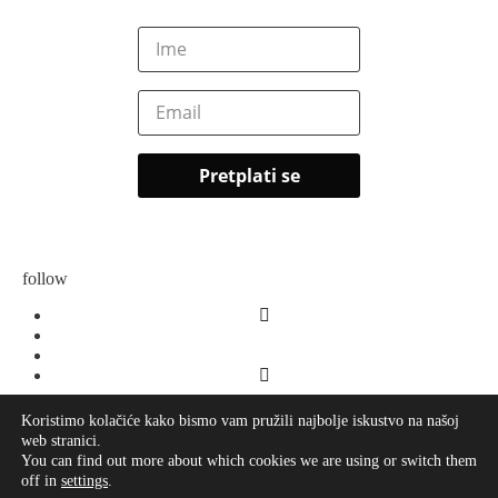
follow
Koristimo kolačiće kako bismo vam pružili najbolje iskustvo na našoj
web stranici.
O meni
You can find out more about which cookies we are using or switch them
Kontakt
off in
settings
.
Impressum