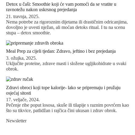
Detox u čaši: Smoothie koji će vam pomoći da se vratite u
ravnotežu nakon uskrsnog prejedanja
21. travnja, 2025.
Nema potrebe za rigoroznim dijetama ili drastičnim odricanjima,
dovoljno je uvesti nježan, ali moćan detoks ritual. I tu na scenu
stupa – detox smoothie.
Meal Prep za cijeli tjedan: Zdravo, jeftino i bez prejedanja
3. ožujka, 2025.
Uključite proteine, zdrave masti i složene ugljikohidrate u svaki
obrok.
Zdravi obroci koji tope kalorije- lako se pripremaju i pružaju
osjećaj sitosti
17. veljače, 2024.
Pečenje ribe poput lososa, skuše ili tilapije s raznim povrćem kao
što su tikvice, patlidžan i rajčica čini ukusan i zdrav obrok.
Newsletter