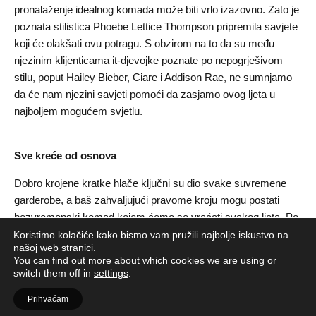
pronalaženje idealnog komada može biti vrlo izazovno. Zato je
poznata stilistica Phoebe Lettice Thompson pripremila savjete
koji će olakšati ovu potragu. S obzirom na to da su među
njezinim klijenticama it-djevojke poznate po nepogrješivom
stilu, poput Hailey Bieber, Ciare i Addison Rae, ne sumnjamo
da će nam njezini savjeti pomoći da zasjamo ovog ljeta u
najboljem mogućem svjetlu.
Sve kreće od osnova
Dobro krojene kratke hlače ključni su dio svake suvremene
garderobe, a baš zahvaljujući pravome kroju mogu postati
bezvremenski komad kojem ćemo se vraćati svakog ljeta. Po
ljetnim vrućinama prirodna vlakna poput lana i pamuka su
Koristimo kolačiće kako bismo vam pružili najbolje iskustvo na
našoj web stranici.
neophodna, prvenstveno jer su prozračna i omogućavaju
You can find out more about which cookies we are using or
našem tijelu da diše.
switch them off in
settings
.
Prihvaćam
Duljina i stil kao stvar osobnog odabira