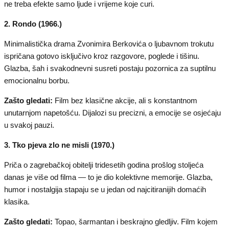
ne treba efekte samo ljude i vrijeme koje curi.
2. Rondo (1966.)
Minimalistička drama Zvonimira Berkovića o ljubavnom trokutu
ispričana gotovo isključivo kroz razgovore, poglede i tišinu.
Glazba, šah i svakodnevni susreti postaju pozornica za suptilnu
emocionalnu borbu.
Zašto gledati:
Film bez klasične akcije, ali s konstantnom
unutarnjom napetošću. Dijalozi su precizni, a emocije se osjećaju
u svakoj pauzi.
3. Tko pjeva zlo ne misli (1970.)
Priča o zagrebačkoj obitelji tridesetih godina prošlog stoljeća
danas je više od filma — to je dio kolektivne memorije. Glazba,
humor i nostalgija stapaju se u jedan od najcitiranijih domaćih
klasika.
Zašto gledati:
Topao, šarmantan i beskrajno gledljiv. Film kojem