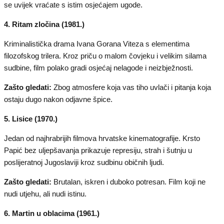
se uvijek vraćate s istim osjećajem ugode.
4. Ritam zločina (1981.)
Kriminalistička drama Ivana Gorana Viteza s elementima
filozofskog trilera. Kroz priču o malom čovjeku i velikim silama
sudbine, film polako gradi osjećaj nelagode i neizbježnosti.
Zašto gledati:
Zbog atmosfere koja vas tiho uvlači i pitanja koja
ostaju dugo nakon odjavne špice.
5. Lisice (1970.)
Jedan od najhrabrijih filmova hrvatske kinematografije. Krsto
Papić bez uljepšavanja prikazuje represiju, strah i šutnju u
poslijeratnoj Jugoslaviji kroz sudbinu običnih ljudi.
Zašto gledati:
Brutalan, iskren i duboko potresan. Film koji ne
nudi utjehu, ali nudi istinu.
6. Martin u oblacima (1961.)