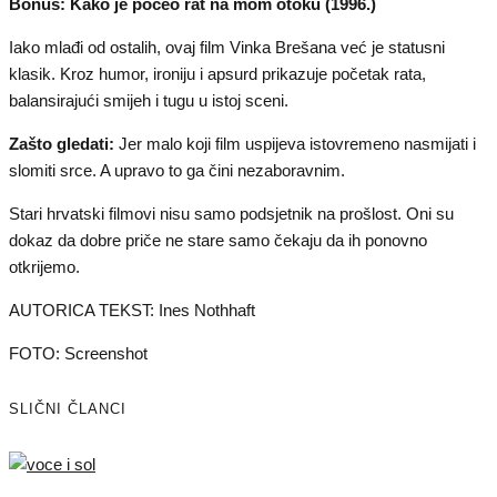
Bonus: Kako je počeo rat na mom otoku (1996.)
Iako mlađi od ostalih, ovaj film Vinka Brešana već je statusni
klasik. Kroz humor, ironiju i apsurd prikazuje početak rata,
balansirajući smijeh i tugu u istoj sceni.
Zašto gledati:
Jer malo koji film uspijeva istovremeno nasmijati i
slomiti srce. A upravo to ga čini nezaboravnim.
Stari hrvatski filmovi nisu samo podsjetnik na prošlost. Oni su
dokaz da dobre priče ne stare samo čekaju da ih ponovno
otkrijemo.
AUTORICA TEKST: Ines Nothhaft
FOTO: Screenshot
SLIČNI ČLANCI