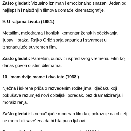
Zašto gledati:
Vizualno izniman i emocionalno snažan. Jedan od
najljepših i najtužnijih filmova domaće kinematografije.
9. U raljama života (1984.)
Metafilm, melodrama i ironijski komentar ženskih očekivanja,
ljubavi i braka. Rajko Grlić spaja sapunicu i stvarnost u
iznenađujuće suvremen film.
Zašto gledati:
Pametan, duhovit i ispred svog vremena. Film koji i
danas govori o istim dilemama.
10. Imam dvije mame i dva tate (1968.)
Nježna i iskrena priča o razvedenim roditeljima i dječaku koji
pokušava razumjeti novi obiteljski poredak, bez dramatiziranja i
moraliziranja.
Zašto gledati:
Iznenađujuće moderan film koji pokazuje da obitelj
ne mora biti savršena da bi bila puna ljubavi.