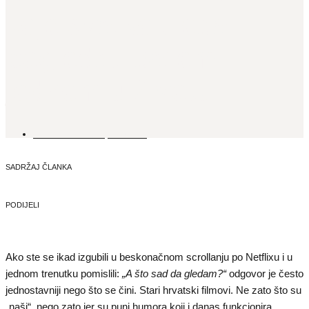
koje svatko treba
pogledati barem
jednom u životu
1. VELJAČE, 2026.
SADRŽAJ ČLANKA
PODIJELI
Ako ste se ikad izgubili u beskonačnom scrollanju po Netflixu i u
jednom trenutku pomislili:
„A što sad da gledam?“
odgovor je često
jednostavniji nego što se čini. Stari hrvatski filmovi. Ne zato što su
„naši“, nego zato jer su puni humora koji i danas funkcionira,