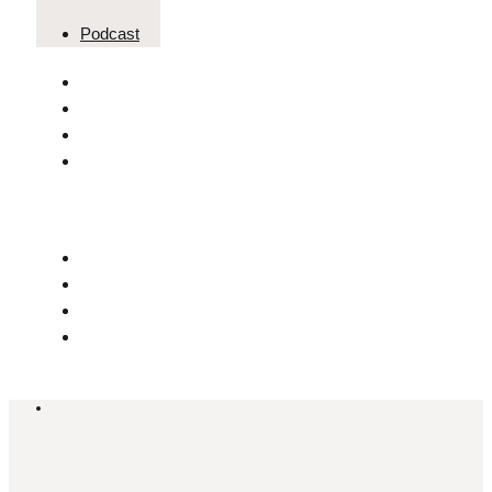
Podcast
ISTAKNUTO
,
KULTURA
,
UNCATEGORIZED
Stari hrvatski filmovi