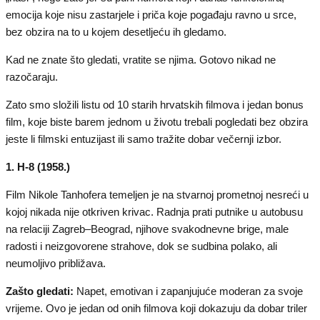
emocija koje nisu zastarjele i priča koje pogađaju ravno u srce,
bez obzira na to u kojem desetljeću ih gledamo.
Kad ne znate što gledati, vratite se njima. Gotovo nikad ne
razočaraju.
Zato smo složili listu od 10 starih hrvatskih filmova i jedan bonus
film, koje biste barem jednom u životu trebali pogledati bez obzira
jeste li filmski entuzijast ili samo tražite dobar večernji izbor.
1. H-8 (1958.)
Film Nikole Tanhofera temeljen je na stvarnoj prometnoj nesreći u
kojoj nikada nije otkriven krivac. Radnja prati putnike u autobusu
na relaciji Zagreb–Beograd, njihove svakodnevne brige, male
radosti i neizgovorene strahove, dok se sudbina polako, ali
neumoljivo približava.
Zašto gledati:
Napet, emotivan i zapanjujuće moderan za svoje
vrijeme. Ovo je jedan od onih filmova koji dokazuju da dobar triler