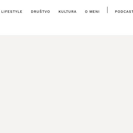
|
LIFESTYLE
DRUŠTVO
KULTURA
O MENI
PODCAS
GASTRO
,
ISTAKNUTO
isnatog tijesta sa š
26. SVIBNJA, 2023.