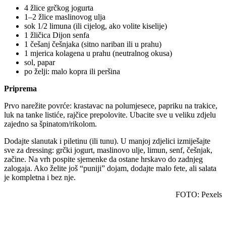
4 žlice grčkog jogurta
1–2 žlice maslinovog ulja
sok 1/2 limuna (ili cijelog, ako volite kiselije)
1 žličica Dijon senfa
1 češanj češnjaka (sitno nariban ili u prahu)
1 mjerica kolagena u prahu (neutralnog okusa)
sol, papar
po želji: malo kopra ili peršina
Priprema
Prvo narežite povrće: krastavac na polumjesece, papriku na trakice,
luk na tanke listiće, rajčice prepolovite. Ubacite sve u veliku zdjelu
zajedno sa špinatom/rikolom.
Dodajte slanutak i piletinu (ili tunu). U manjoj zdjelici izmiješajte
sve za dressing: grčki jogurt, maslinovo ulje, limun, senf, češnjak,
začine. Na vrh pospite sjemenke da ostane hrskavo do zadnjeg
zalogaja. Ako želite još “puniji” dojam, dodajte malo fete, ali salata
je kompletna i bez nje.
FOTO: Pexels