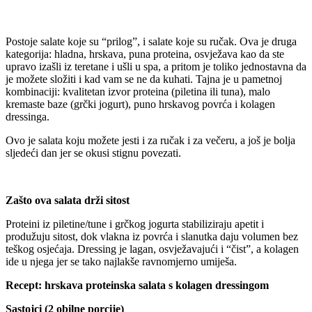
Postoje salate koje su “prilog”, i salate koje su ručak. Ova je druga
kategorija: hladna, hrskava, puna proteina, osvježava kao da ste
upravo izašli iz teretane i ušli u spa, a pritom je toliko jednostavna da
je možete složiti i kad vam se ne da kuhati. Tajna je u pametnoj
kombinaciji: kvalitetan izvor proteina (piletina ili tuna), malo
kremaste baze (grčki jogurt), puno hrskavog povrća i kolagen
dressinga.
Ovo je salata koju možete jesti i za ručak i za večeru, a još je bolja
sljedeći dan jer se okusi stignu povezati.
Zašto ova salata drži sitost
Proteini iz piletine/tune i grčkog jogurta stabiliziraju apetit i
produžuju sitost, dok vlakna iz povrća i slanutka daju volumen bez
teškog osjećaja. Dressing je lagan, osvježavajući i “čist”, a kolagen
ide u njega jer se tako najlakše ravnomjerno umiješa.
Recept: hrskava proteinska salata s kolagen dressingom
Sastojci (2 obilne porcije)