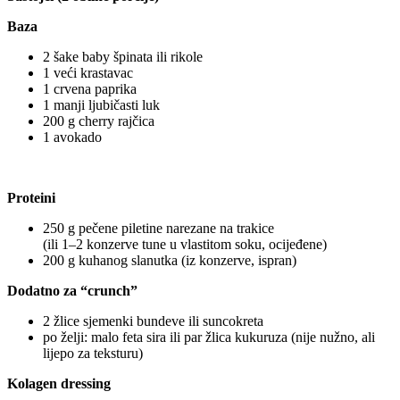
Baza
2 šake baby špinata ili rikole
1 veći krastavac
1 crvena paprika
1 manji ljubičasti luk
200 g cherry rajčica
1 avokado
Proteini
250 g pečene piletine narezane na trakice
(ili 1–2 konzerve tune u vlastitom soku, ocijeđene)
200 g kuhanog slanutka (iz konzerve, ispran)
Dodatno za “crunch”
2 žlice sjemenki bundeve ili suncokreta
po želji: malo feta sira ili par žlica kukuruza (nije nužno, ali
lijepo za teksturu)
Kolagen dressing