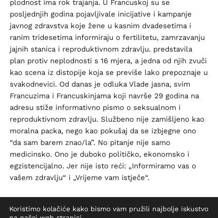
plodnost ima rok trajanja. U Francuskoj su se
posljednjih godina pojavljivale inicijative i kampanje
javnog zdravstva koje žene u kasnim dvadesetima i
ranim tridesetima informiraju o fertilitetu, zamrzavanju
jajnih stanica i reproduktivnom zdravlju. predstavila
plan protiv neplodnosti s 16 mjera, a jedna od njih zvuči
kao scena iz distopije koja se previše lako prepoznaje u
svakodnevici. Od danas je odluka Vlade jasna, svim
Francuzima i Francuskinjama koji navrše 29 godina na
adresu stiže informativno pismo o seksualnom i
reproduktivnom zdravlju. Službeno nije zamišljeno kao
moralna packa, nego kao pokušaj da se izbjegne ono
“da sam barem znao/la”. No pitanje nije samo
medicinsko. Ono je duboko političko, ekonomsko i
egzistencijalno. Jer nije isto reći: „Informiramo vas o
vašem zdravlju“ i „Vrijeme vam istječe“.
Ne šalje se pismo kada napune 22 godine, kad se uči o
Koristimo kolačiće kako bismo vam pružili najbolje iskustvo
na našoj web stranici.