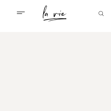
DRUŠTVO
,
ISTAKNUTO
Poticanje nataliteta u
Francuskoj: U
poštanskom sandučiću
dočekat će vas pismo
za 29. rođendan
11. VELJAČE, 2026.