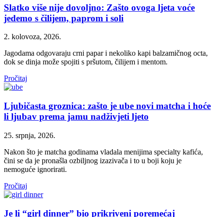
Slatko više nije dovoljno: Zašto ovoga ljeta voće
jedemo s čilijem, paprom i soli
2. kolovoza, 2026.
Jagodama odgovaraju crni papar i nekoliko kapi balzamičnog octa,
dok se dinja može spojiti s pršutom, čilijem i mentom.
Pročitaj
Ljubičasta groznica: zašto je ube novi matcha i hoće
li ljubav prema jamu nadživjeti ljeto
25. srpnja, 2026.
Nakon što je matcha godinama vladala menijima specialty kafića,
čini se da je pronašla ozbiljnog izazivača i to u boji koju je
nemoguće ignorirati.
Pročitaj
Je li “girl dinner” bio prikriveni poremećaj