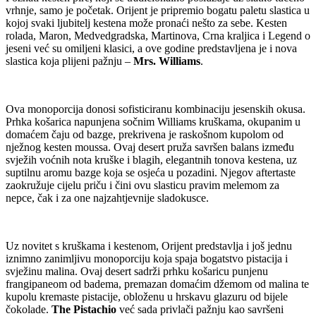
vrhnje, samo je početak. Orijent je pripremio bogatu paletu slastica u
kojoj svaki ljubitelj kestena može pronaći nešto za sebe. Kesten
rolada, Maron, Medvedgradska, Martinova, Crna kraljica i Legend o
jeseni već su omiljeni klasici, a ove godine predstavljena je i nova
slastica koja plijeni pažnju –
Mrs. Williams
.
Ova monoporcija donosi sofisticiranu kombinaciju jesenskih okusa.
Prhka košarica napunjena sočnim Williams kruškama, okupanim u
domaćem čaju od bazge, prekrivena je raskošnom kupolom od
nježnog kesten moussa. Ovaj desert pruža savršen balans između
svježih voćnih nota kruške i blagih, elegantnih tonova kestena, uz
suptilnu aromu bazge koja se osjeća u pozadini. Njegov aftertaste
zaokružuje cijelu priču i čini ovu slasticu pravim melemom za
nepce, čak i za one najzahtjevnije sladokusce.
Uz novitet s kruškama i kestenom, Orijent predstavlja i još jednu
iznimno zanimljivu monoporciju koja spaja bogatstvo pistacija i
svježinu malina. Ovaj desert sadrži prhku košaricu punjenu
frangipaneom od badema, premazan domaćim džemom od malina te
kupolu kremaste pistacije, obloženu u hrskavu glazuru od bijele
čokolade.
The Pistachio
već sada privlači pažnju kao savršeni