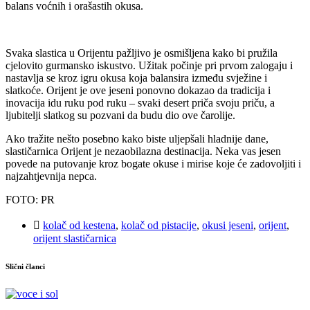
balans voćnih i orašastih okusa.
Svaka slastica u Orijentu pažljivo je osmišljena kako bi pružila
cjelovito gurmansko iskustvo. Užitak počinje pri prvom zalogaju i
nastavlja se kroz igru okusa koja balansira između svježine i
slatkoće. Orijent je ove jeseni ponovno dokazao da tradicija i
inovacija idu ruku pod ruku – svaki desert priča svoju priču, a
ljubitelji slatkog su pozvani da budu dio ove čarolije.
Ako tražite nešto posebno kako biste uljepšali hladnije dane,
slastičarnica Orijent je nezaobilazna destinacija. Neka vas jesen
povede na putovanje kroz bogate okuse i mirise koje će zadovoljiti i
najzahtjevnija nepca.
FOTO: PR
kolač od kestena
,
kolač od pistacije
,
okusi jeseni
,
orijent
,
orijent slastičarnica
Slični članci