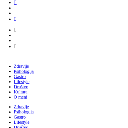
Zdravlje
Psihologija
Gastro
Lifestyle
Društvo
Kultura
O meni
Zdravlje
Psihologija
Gastro
Lifestyle
Društvo