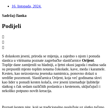
16. listopada, 2024.
Sadržaj članka
Podijeli
S dolaskom jeseni, priroda se mijenja, a zajedno s njom i ponuda
slastica u vitrinama poznate zagrebačke slastičarnice
Orijent
.
Toplije dane zamijenili su hladniji, a ljetni okusi jagoda i malina sada
su prepustili mjesto toplim notama čokolade, kave, meda i karamele.
Kesten, kao neizostavna jesenska namirnica, ponovno dolazi u
središte pozornosti. Slastičarnica Orijent, koja već godinama slovi
kao lider u ponudi kesten kolača, ove jeseni iznenađuje ljubitelje
slatkog s čak sedam različitih poslastica s kestenom, uključujući i
nekoliko potpuno novih kreacija.
Poznati kesten pire, koji se tradicionalno poslužuje uz slatko tučeno