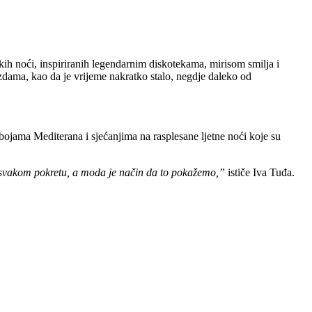
kih noći, inspiriranih legendarnim diskotekama, mirisom smilja i
ezdama, kao da je vrijeme nakratko stalo, negdje daleko od
ojama Mediterana i sjećanjima na rasplesane ljetne noći koje su
e u svakom pokretu, a moda je način da to pokažemo,”
ističe Iva Tuđa.