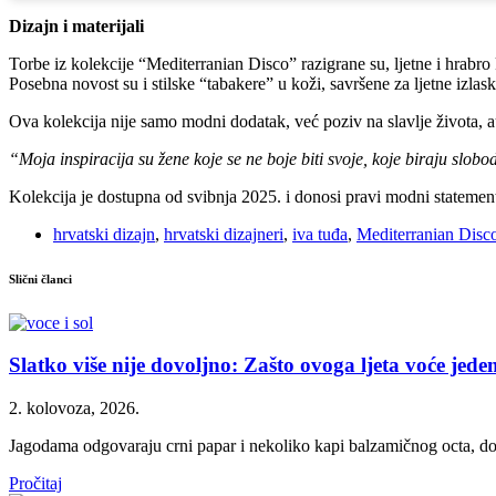
Dizajn i materijali
Torbe iz kolekcije “Mediterranian Disco” razigrane su, ljetne i hrabr
Posebna novost su i stilske “tabakere” u koži, savršene za ljetne izlas
Ova kolekcija nije samo modni dodatak, već poziv na slavlje života, 
“Moja inspiracija su žene koje se ne boje biti svoje, koje biraju slob
Kolekcija je dostupna od svibnja 2025. i donosi pravi modni statement
hrvatski dizajn
,
hrvatski dizajneri
,
iva tuđa
,
Mediterranian Disc
Slični članci
Slatko više nije dovoljno: Zašto ovoga ljeta voće jedem
2. kolovoza, 2026.
Jagodama odgovaraju crni papar i nekoliko kapi balzamičnog octa, dok
Pročitaj