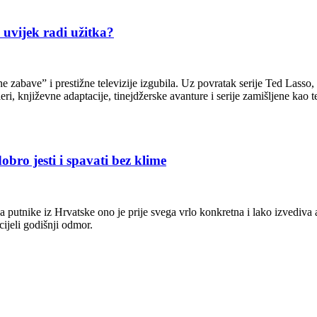
š uvijek radi užitka?
ne zabave” i prestižne televizije izgubila. Uz povratak serije Ted Lass
i, književne adaptacije, tinejdžerske avanture i serije zamišljene kao te
obro jesti i spavati bez klime
 putnike iz Hrvatske ono je prije svega vrlo konkretna i lako izvediva a
cijeli godišnji odmor.