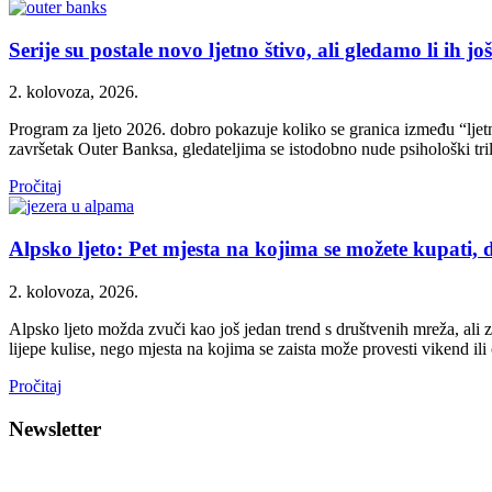
Serije su postale novo ljetno štivo, ali gledamo li ih jo
2. kolovoza, 2026.
Program za ljeto 2026. dobro pokazuje koliko se granica između “ljet
završetak Outer Banksa, gledateljima se istodobno nude psihološki triler
Pročitaj
Alpsko ljeto: Pet mjesta na kojima se možete kupati, d
2. kolovoza, 2026.
Alpsko ljeto možda zvuči kao još jedan trend s društvenih mreža, ali za
lijepe kulise, nego mjesta na kojima se zaista može provesti vikend ili 
Pročitaj
Newsletter