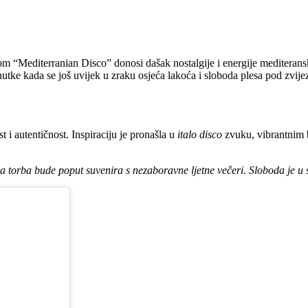
vom “Mediterranian Disco” donosi dašak nostalgije i energije mediterans
nutke kada se još uvijek u zraku osjeća lakoća i sloboda plesa pod zvij
 i autentičnost. Inspiraciju je pronašla u
italo disco
zvuku, vibrantnim b
svaka torba bude poput suvenira s nezaboravne ljetne večeri. Sloboda j