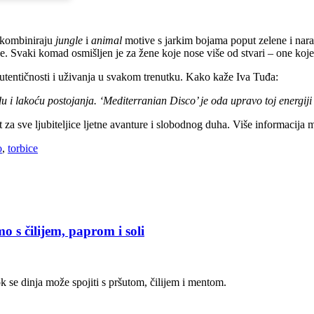
o kombiniraju
jungle
i
animal
motive s jarkim bojama poput zelene i naran
ke. Svaki komad osmišljen je za žene koje nose više od stvari – one koje 
autentičnosti i uživanja u svakom trenutku. Kako kaže Iva Tuđa:
odu i lakoću postojanja. ‘Mediterranian Disco’ je oda upravo toj energij
 za sve ljubiteljice ljetne avanture i slobodnog duha. Više informacija
o
,
torbice
o s čilijem, paprom i soli
 se dinja može spojiti s pršutom, čilijem i mentom.