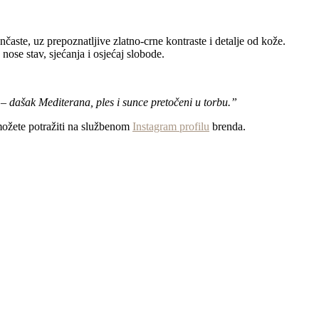
časte, uz prepoznatljive zlatno-crne kontraste i detalje od kože.
nose stav, sjećanja i osjećaj slobode.
i – dašak Mediterana, ples i sunce pretočeni u torbu.”
 možete potražiti na službenom
Instagram profilu
brenda.