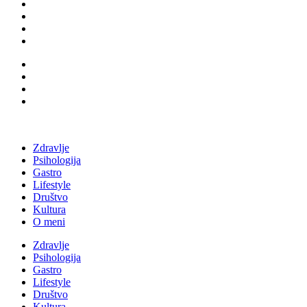
Zdravlje
Psihologija
Gastro
Lifestyle
Društvo
Kultura
O meni
Zdravlje
Psihologija
Gastro
Lifestyle
Društvo
Kultura