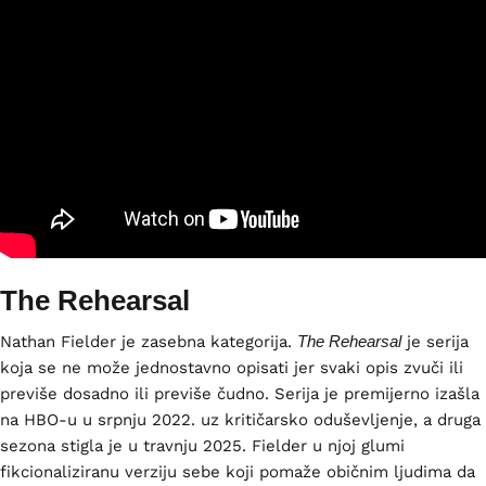
The Rehearsal
Nathan Fielder je zasebna kategorija.
The Rehearsal
je serija
koja se ne može jednostavno opisati jer svaki opis zvuči ili
previše dosadno ili previše čudno. Serija je premijerno izašla
na HBO-u u srpnju 2022. uz kritičarsko oduševljenje, a druga
sezona stigla je u travnju 2025. Fielder u njoj glumi
fikcionaliziranu verziju sebe koji pomaže običnim ljudima da