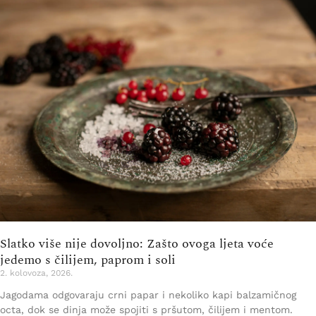
Slatko više nije dovoljno: Zašto ovoga ljeta voće
jedemo s čilijem, paprom i soli
2. kolovoza, 2026.
Jagodama odgovaraju crni papar i nekoliko kapi balzamičnog
octa, dok se dinja može spojiti s pršutom, čilijem i mentom.