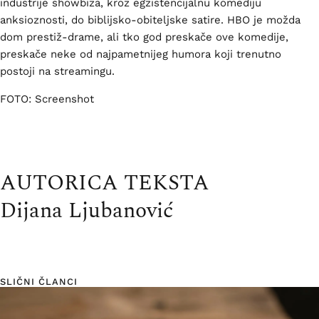
industrije showbiza, kroz egzistencijalnu komediju
anksioznosti, do biblijsko-obiteljske satire. HBO je možda
dom prestiž-drame, ali tko god preskače ove komedije,
preskače neke od najpametnijeg humora koji trenutno
postoji na streamingu.
FOTO: Screenshot
AUTORICA TEKSTA
Dijana Ljubanović
SLIČNI ČLANCI