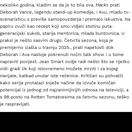
nekoliko godina, kladim se da je to bila ova.
Hacks
prati
Deborah Vance, legendu stand-up komedije, i Avu, mladu tv-
scenaristicu s previše samopouzdanja i premalo iskustva. Na
papiru zvuči kao recept koji smo vidjeli stotinu puta:
generacijski sukob, starija mentorica, mlada buntovnica. U
praksi je nešto sasvim drugo. Četvrta sezona, koja je
premijerno izašla u travnju 2025., prati napetosti dok
Deborah i Ava nastoje pokrenuti noćni talk show i u tome
napraviti povijest. Jean Smart ovdje radi nešto što se rijetko
vidi: gradi lik koji istovremeno možete mrziti i za kojeg
navijate, katkad unutar iste rečenice. Kritičari su pohvalili
kako serija pronalazi svježe načine da izvuče komičan
potencijal iz jednog od najzanimljivijih odnosa na televiziji, a
s 98 posto na Rotten Tomatoesima za četvrtu sezonu, teško
je raspravljati.