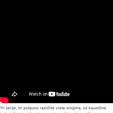
Tri serije, tri potpuno različite vrste smijeha, od kaustične