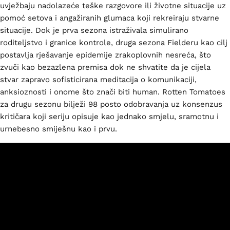
uvježbaju nadolazeće teške razgovore ili životne situacije uz
pomoć setova i angažiranih glumaca koji rekreiraju stvarne
situacije. Dok je prva sezona istraživala simulirano
roditeljstvo i granice kontrole, druga sezona Fielderu kao cilj
postavlja rješavanje epidemije zrakoplovnih nesreća, što
zvuči kao bezazlena premisa dok ne shvatite da je cijela
stvar zapravo sofisticirana meditacija o komunikaciji,
anksioznosti i onome što znači biti human. Rotten Tomatoes
za drugu sezonu bilježi 98 posto odobravanja uz konsenzus
kritičara koji seriju opisuje kao jednako smjelu, sramotnu i
urnebesno smiješnu kao i prvu.