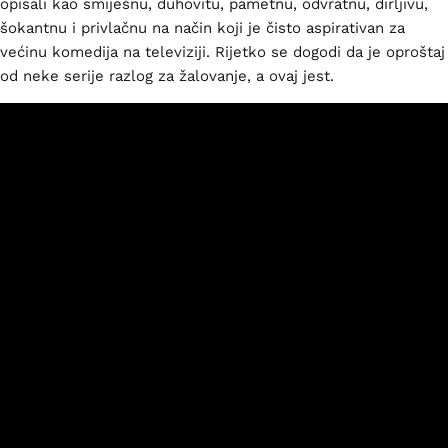
opisali kao smiješnu, duhovitu, pametnu, odvratnu, dirljivu,
šokantnu i privlačnu na način koji je čisto aspirativan za
većinu komedija na televiziji. Rijetko se dogodi da je oproštaj
od neke serije razlog za žalovanje, a ovaj jest.