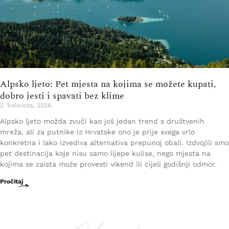
Alpsko ljeto: Pet mjesta na kojima se možete kupati,
dobro jesti i spavati bez klime
2. kolovoza, 2026.
Alpsko ljeto možda zvuči kao još jedan trend s društvenih
mreža, ali za putnike iz Hrvatske ono je prije svega vrlo
konkretna i lako izvediva alternativa prepunoj obali. Izdvojili smo
pet destinacija koje nisu samo lijepe kulise, nego mjesta na
kojima se zaista može provesti vikend ili cijeli godišnji odmor.
Pročitaj