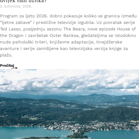
uvijek radi užitka?
2. kolovoza, 2026.
Program za ljeto 2026. dobro pokazuje koliko se granica između
“ljetne zabave” i prestižne televizije izgubila. Uz povratak serije
Ted Lasso, posljednju sezonu The Beara, nove epizode House of
the Dragon i završetak Outer Banksa, gledateljima se istodobno
nude psihološki trileri, književne adaptacije, tinejdžerske
avanture i serije zamišljene kao televizijska verzija knjige za
plažu.
Pročitaj