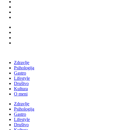
Zdravlje
Psihologija
Gastro
Lifestyle
Društvo
Kultura
O meni
Zdravlje
Psihologija
Gastro
Lifestyle
Društvo
Kultura