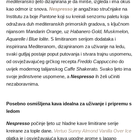
mediteransko ljeto
dizajnirana je da miriše, izgleda i ima okus
kao odmor iz snova.
Nespresso
je angažirao stručnjake na
Institutu za boje
Pantone
koji su kreirali senzornu paletu koja
odražava duh mediteranskih primorskih gradova, s ključnom
nijansom
Mandarin Orange,
uz
Habanero Gold, Muskmelon,
Aquarelle i Blue lolite
. S limitiranom serijom dodataka i
inspirirana Mediteranom, dizajniranom za uživanje na ledu,
svaki gutljaj postaje poput putovanja i stvara trajnu uspomenu,
od osvježavajućeg grčkog recepta
Freddo Cappuccino
do
uvijek modernog talijanskog
Caffe Shakerato.
Svako ljeto ima
svoje jedinstvene uspomene, a
Nespresso
ih želi učiniti
nezaboravnima.
Posebno osmišljena kava idealna za uživanje i pripremu s
ledom
Nespresso
počinje ljeto uz hladne kave limitirane serije
kreirane za tople dane.
Vertuo Sunny Almond Vanilla Over Ice
glatka je i osvježavajuća kava ugodne arome s lagano