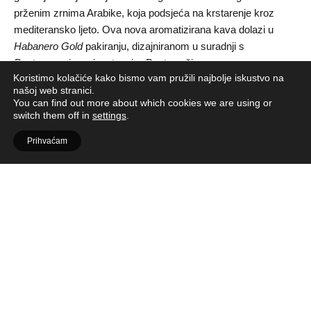
prženim zrnima Arabike, koja podsjeća na krstarenje kroz
mediteransko ljeto. Ova nova aromatizirana kava dolazi u
Habanero Gold
pakiranju, dizajniranom u suradnji s
Pantoneom
i s neizostavnim
Pantone
čipom.
Koristimo kolačiće kako bismo vam pružili najbolje iskustvo na
našoj web stranici.
You can find out more about which cookies we are using or
Glavni stup
Nespresso
ljetne kolekcije čine
Coconut Flavour
switch them off in
settings
.
Over Ice
za Original liniju i
Tropical Coconut Flavour Over Ice
za Vertuo; kave s aromom kokosa koje se pripremaju s
Prihvaćam
ledom, a koje dodaju egzotičnost vašim ljetnim danima.
Ljubitelji kave mogu nastaviti uživati u
Freddo Delicato
i
Freddo
Intenso
za
Original
liniju i
Ice Leggero & Ice Forte
za
Vertuo
,
koji su dio
Nespresso
sezonske
Barista Creations for Ice
linije.
nespresso 2
Aparati i dodaci u Pantone bojama koji potiču radost