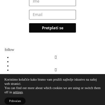
follow
Koristimo kolačiće kako bismo vam pružili najbolje iskustvo na našoj
web stranici.
O meni
You can find out more about which cookies we are using or switch them
Kontakt
off in
settings
.
Impressum
Prihvaćam
© 2026
LaVie
·
Pravila privatnosti