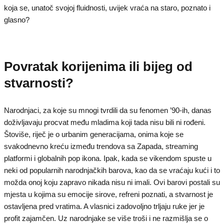
koja se, unatoč svojoj fluidnosti, uvijek vraća na staro, poznato i
glasno?
Povratak korijenima ili bijeg od
stvarnosti?
Narodnjaci, za koje su mnogi tvrdili da su fenomen ’90-ih, danas
doživljavaju procvat među mladima koji tada nisu bili ni rođeni.
Štoviše, riječ je o urbanim generacijama, onima koje se
svakodnevno kreću između trendova sa Zapada, streaming
platformi i globalnih pop ikona. Ipak, kada se vikendom spuste u
neki od popularnih narodnjačkih barova, kao da se vraćaju kući i to
možda onoj koju zapravo nikada nisu ni imali. Ovi barovi postali su
mjesta u kojima su emocije sirove, refreni poznati, a stvarnost je
ostavljena pred vratima. A vlasnici zadovoljno trljaju ruke jer je
profit zajamčen. Uz narodnjake se više troši i ne razmišlja se o