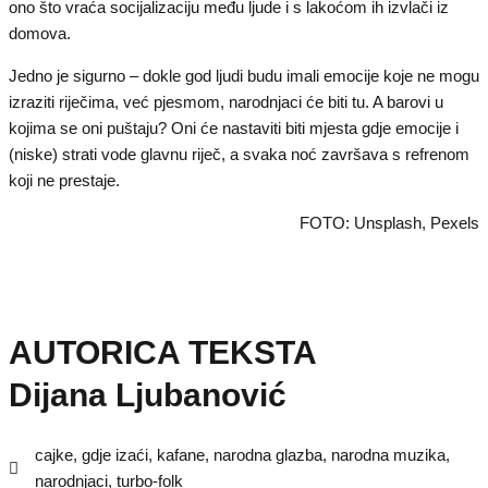
ono što vraća socijalizaciju među ljude i s lakoćom ih izvlači iz
domova.
Jedno je sigurno – dokle god ljudi budu imali emocije koje ne mogu
izraziti riječima, već pjesmom, narodnjaci će biti tu. A barovi u
kojima se oni puštaju? Oni će nastaviti biti mjesta gdje emocije i
(niske) strati vode glavnu riječ, a svaka noć završava s refrenom
koji ne prestaje.
FOTO: Unsplash, Pexels
AUTORICA TEKSTA
Dijana Ljubanović
cajke
,
gdje izaći
,
kafane
,
narodna glazba
,
narodna muzika
,
narodnjaci
,
turbo-folk