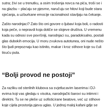
sutra; živi se u trenutku, a osim trošenja novca na pića, troši se i
na glazbu – plaćaju se pjesme, naručuju se hitovi koji bude stara
sjećanja, a uzburkane emocije racionalnost stavljaju na čekanje.
Zašto narodnjaci? Zato što oni govore o ljubavi koja boli, o radosti
koja peče, o nepravdi koja dotiče se slojeve društva. U vremenu
kada su odnosi sve površniji, narodnjaci su, paradoksalno, postali
glas dubokih emocija. U moru zvukova autotunea, oni nude nešto
što ljudi prepoznaju kao istinito, makar i kroz stihove koje su čuli
tisuću puta.
“Bolji provod ne postoji”
Za razliku od sterilnih klubova sa svjetlucavim laserima i DJ-
evima koji vas gledaju s visoka, narodnjački barovi su intimni i
direktni. Tu se ne pleše uz sofisticirane beatove, već uz stihove
koje cijela prostorija pjeva uglas. U jednoj maloj kafani gdje se