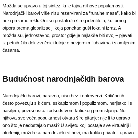
Možda se upravo u toj sintezi krije tajna njihove popularnosti.
Narodnjački barovi više nisu rezervirani za “ruralne mase”, kako bi
neki prezirno rekli. Oni su postali dio šireg identiteta, kulturnog
otpora prema globalizaciji koja ponekad guši lokalni izraz. A
možda su, jednostavno, prostor gdje je najlakše biti svoj – pjevati
iz petnih žila dok zvučnici tutnje o nevjernim ljubavima i slomljenim
čašama.
Budućnost narodnjačkih barova
Narodnjački barovi, naravno, nisu bez kontroverzi. Kritičari ih
često povezuju s kičem, eskapizmom i populizmom, nerijetko i s
nasiljem, površnošću i odsudstvom kritičkog promišljanja. No,
njihova sve veća popularnost otvara šire pitanje: nije li to upravo
ono što je nedostajalo masi? U svijetu koji postaje sve virtualniji i
otuđeniji, možda su narodnjački stihovi, ma koliko privatni, upravo