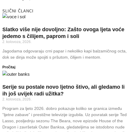
SLIČNI ČLANCI
Slatko više nije dovoljno: Zašto ovoga ljeta voće
jedemo s čilijem, paprom i soli
2. kolovoza, 2026.
Jagodama odgovaraju crni papar i nekoliko kapi balzamičnog octa,
dok se dinja može spojiti s pršutom, čilijem i mentom.
Pročitaj
Serije su postale novo ljetno štivo, ali gledamo li
ih još uvijek radi užitka?
2. kolovoza, 2026.
Program za ljeto 2026. dobro pokazuje koliko se granica između
“ljetne zabave” i prestižne televizije izgubila. Uz povratak serije Ted
Lasso, posljednju sezonu The Beara, nove epizode House of the
Dragon i završetak Outer Banksa, gledateljima se istodobno nude