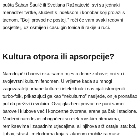
pušta Šaban Šaulić ili Svetlana Ražnatović, svi su jednaki –
menadžer tvrtke, student s indeksom i konobar koji prolazi s
tacnom. “Bolji provod ne postoji,” reći će vam svaki redovni
posjetitelj, uz osmijeh i čašu gin tonica ili rakije u ruci.
Kultura otpora ili apsorpcije?
Narodnjački barovi nisu samo mjesta dobre zabave; oni su i
svojevrsni kulturni fenomen. U vrijeme kada su mnogi
zagovaratelji urbane kulture i intelektualci nastojali iskorijeniti
turbo-folk, prikazujući ga kao “nekulturno” nasljeđe, on je pronašao
put da preživi i evoluira. Ovaj glazbeni pravac ne puni samo
barove i klubove već i koncertne dvorane, arene pa čak i stadione.
Moderni narodnjaci obogaćeni su elektronskim ritmovima,
remiksevima i zapadnim utjecajima, ali njihova srž ostaje ista: bol,
ljubav, strast i melodrama koja s lakoćom mobilizira mase.