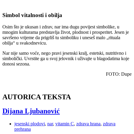
Simbol vitalnosti i obilja
Osim što je ukusan i zdrav, nar ima dugu povijest simbolike, u
mnogim kulturama predstavlja život, plodnost i prosperitet. Jesen je
savršeno vrijeme da prigrliš tu simboliku i uneseš malo „rituala
obilja“ u svakodnevicu.
Nar nije samo voće, nego pravi jesenski kralj, estetski, nutritivno i
simbolički. Uvrstite ga u svoj jelovnik i uživajte u blagodatima koje
donosi sezona.
FOTO: Dupe
AUTORICA TEKSTA
Dijana Ljubanović
jesenski plodovi
,
nar
,
vitamin C
,
zdrava hrana
,
zdrava
prehrana