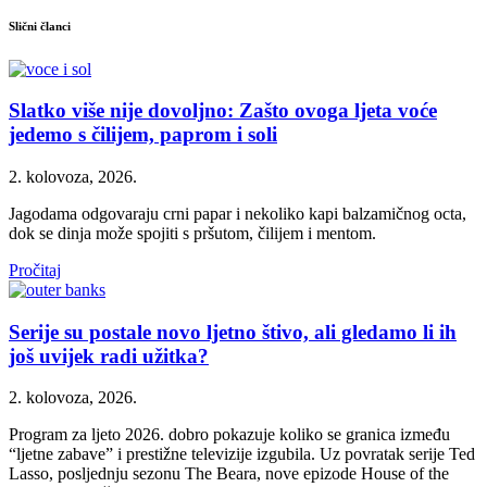
Slični članci
Slatko više nije dovoljno: Zašto ovoga ljeta voće
jedemo s čilijem, paprom i soli
2. kolovoza, 2026.
Jagodama odgovaraju crni papar i nekoliko kapi balzamičnog octa,
dok se dinja može spojiti s pršutom, čilijem i mentom.
Pročitaj
Serije su postale novo ljetno štivo, ali gledamo li ih
još uvijek radi užitka?
2. kolovoza, 2026.
Program za ljeto 2026. dobro pokazuje koliko se granica između
“ljetne zabave” i prestižne televizije izgubila. Uz povratak serije Ted
Lasso, posljednju sezonu The Beara, nove epizode House of the