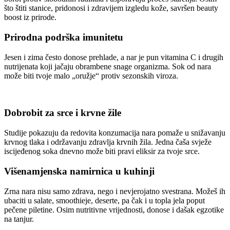
što štiti stanice, pridonosi i zdravijem izgledu kože, savršen beauty
boost iz prirode.
Prirodna podrška imunitetu
Jesen i zima često donose prehlade, a nar je pun vitamina C i drugih
nutrijenata koji jačaju obrambene snage organizma. Sok od nara
može biti tvoje malo „oružje“ protiv sezonskih viroza.
Dobrobit za srce i krvne žile
Studije pokazuju da redovita konzumacija nara pomaže u snižavanju
krvnog tlaka i održavanju zdravlja krvnih žila. Jedna čaša svježe
iscijeđenog soka dnevno može biti pravi eliksir za tvoje srce.
Višenamjenska namirnica u kuhinji
Zrna nara nisu samo zdrava, nego i nevjerojatno svestrana. Možeš ih
ubaciti u salate, smoothieje, deserte, pa čak i u topla jela poput
pečene piletine. Osim nutritivne vrijednosti, donose i dašak egzotike
na tanjur.