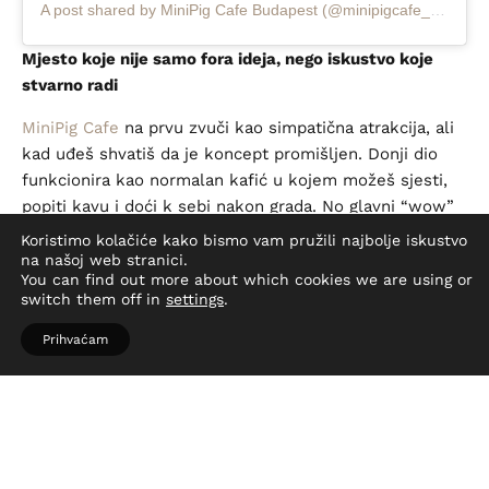
A post shared by MiniPig Cafe Budapest (@minipigcafe_budapest)
Mjesto koje nije samo fora ideja, nego iskustvo koje
stvarno radi
MiniPig Cafe
na prvu zvuči kao simpatična atrakcija, ali
kad uđeš shvatiš da je koncept promišljen. Donji dio
funkcionira kao normalan kafić u kojem možeš sjesti,
popiti kavu i doći k sebi nakon grada. No glavni “wow”
dio je gornji prostor, poznat kao “PigTogether”, gdje
Koristimo kolačiće kako bismo vam pružili najbolje iskustvo
provodiš vrijeme u mirnom, cozy ambijentu zajedno s
na našoj web stranici.
You can find out more about which cookies we are using or
mini praščićima. Taj dio je organiziran kao kratko, jasno
switch them off in
settings
.
strukturirano iskustvo u trajanju od oko pola sata, što
je sasvim dovoljno da se opustiš, nasmiješ i odeš s
Prihvaćam
osjećajem da si bio na nekoj maloj terapiji.