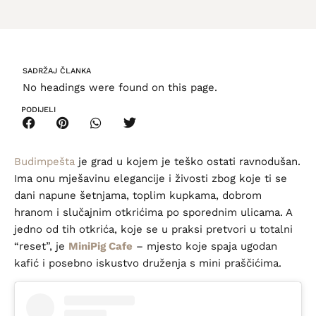
SADRŽAJ ČLANKA
No headings were found on this page.
PODIJELI
Budimpešta
je grad u kojem je teško ostati ravnodušan.
Ima onu mješavinu elegancije i živosti zbog koje ti se
dani napune šetnjama, toplim kupkama, dobrom
hranom i slučajnim otkrićima po sporednim ulicama. A
jedno od tih otkrića, koje se u praksi pretvori u totalni
“reset”, je
MiniPig Cafe
– mjesto koje spaja ugodan
kafić i posebno iskustvo druženja s mini praščićima.