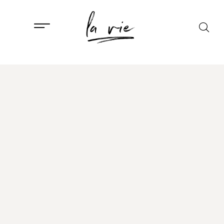
ISTAKNUTO
,
LIFESTYLE
MiniPig Cafe u
Budimpešti: kava, mir
i mini praščići koji ti
poprave dan
20. SIJEČNJA, 2026.