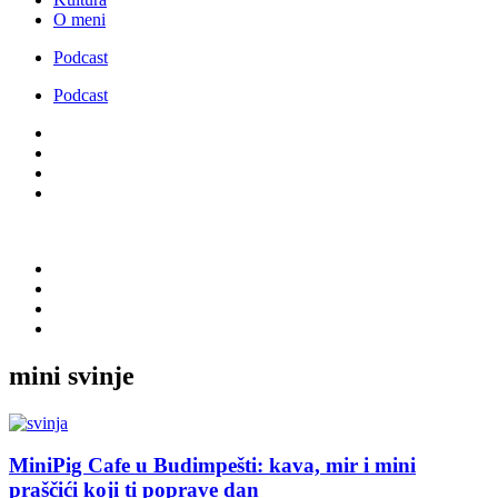
O meni
Podcast
Podcast
mini svinje
MiniPig Cafe u Budimpešti: kava, mir i mini
praščići koji ti poprave dan