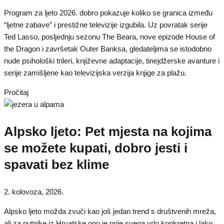
Program za ljeto 2026. dobro pokazuje koliko se granica između
“ljetne zabave” i prestižne televizije izgubila. Uz povratak serije
Ted Lasso, posljednju sezonu The Beara, nove epizode House of
the Dragon i završetak Outer Banksa, gledateljima se istodobno
nude psihološki trileri, književne adaptacije, tinejdžerske avanture i
serije zamišljene kao televizijska verzija knjige za plažu.
Pročitaj
Alpsko ljeto: Pet mjesta na kojima
se možete kupati, dobro jesti i
spavati bez klime
2. kolovoza, 2026.
Alpsko ljeto možda zvuči kao još jedan trend s društvenih mreža,
ali za putnike iz Hrvatske ono je prije svega vrlo konkretna i lako