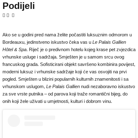
Podijeli
Ako se u godini pred nama želite počastiti luksuznim odmorom u
Bordeauxu, jedinstveno iskustvo čeka vas u
Le Palais Gallien
Hôtel & Spa
. Riječ je o predivnom hotelu kojeg krase pet zvjezdica
vrhunske usluge i sadržaja. Smješten je u samom srcu ovog
francuskog grada. Sofisticirani objekt savršeno kombinira povijest,
moderni luksuz i vrhunske sadržaje koji će vas osvojiti na prvi
pogled. Smješten u blizini popularnih kulturnih znamenitosti i sa
vrhunskom uslugom,
Le Palais Gallien
nudi nezaboravno iskustvo
za sve vrste putnika – od parova koji traže romantični bijeg, do
onih koji žele uživati u umjetnosti, kulturi i dobrom vinu.