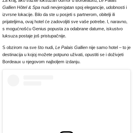
Za kraj, ako tražite luksuzan odmor u Bordeauxu,
Le Palais
Gallien Hôtel & Spa
nudi nevjerojatan spoj elegancije, udobnosti i
izvrsne lokacije. Bilo da ste u posjeti s partnerom, obitelji ili
prijateljima, ovaj hotel će zadovoljiti sve vaše potrebe. I, naravno,
s mogućnošću Genius popusta za odabrane datume, iskustvo
luksuza postaje još pristupačnije.
S obzirom na sve što nudi,
Le Palais Gallien
nije samo hotel – to je
destinacija u kojoj možete potpuno uživati, opustiti se i doživjeti
Bordeaux u njegovom najboljem izdanju.