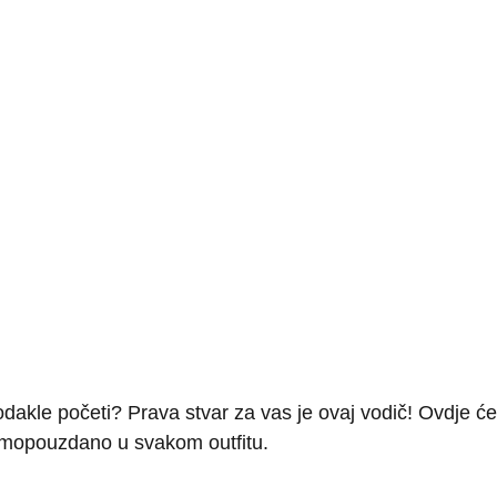
urni odakle početi? Prava stvar za vas je ovaj vodič! Ovdj
 samopouzdano u svakom outfitu.