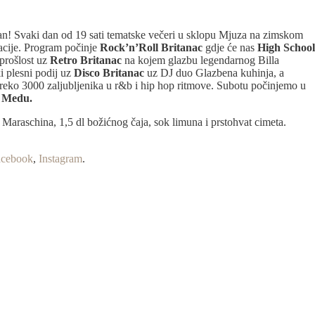
tjedan! Svaki dan od 19 sati tematske večeri u sklopu Mjuza na zimskom
acije. Program počinje
Rock’n’Roll Britanac
gdje će nas
High School
 prošlost uz
Retro Britanac
na kojem glazbu legendarnog Billa
i plesni podij uz
Disco Britanac
uz DJ duo Glazbena kuhinja, a
preko 3000 zaljubljenika u r&b i hip hop ritmove. Subotu počinjemo u
J Medu.
Maraschina, 1,5 dl božićnog čaja, sok limuna i prstohvat cimeta.
acebook
,
Instagram
.