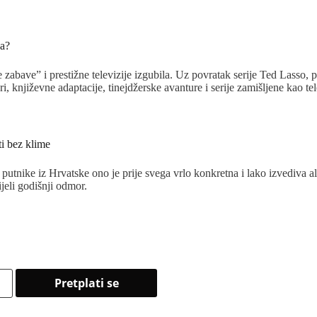
ka?
 zabave” i prestižne televizije izgubila. Uz povratak serije Ted Lasso
, književne adaptacije, tinejdžerske avanture i serije zamišljene kao tel
ti bez klime
putnike iz Hrvatske ono je prije svega vrlo konkretna i lako izvediva al
ijeli godišnji odmor.