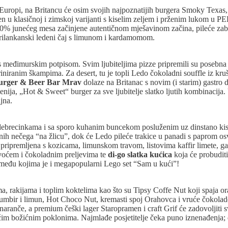
u Europi, na Britancu će osim svojih najpoznatijih burgera Smoky Texa
oslužen u klasičnoj i zimskoj varijanti s kiselim zeljem i prženim luko
100% junećeg mesa začinjene autentičnom mješavinom začina, pileće zab
i šrilankanski ledeni čaj s limunom i kardamomom.
 međimurskim potpisom. Svim ljubiteljima pizze pripremili su posebna i
riniranim škampima. Za desert, tu je topli Ledo čokoladni souffle iz k
urger & Beer Bar Mrav
dolaze na Britanac s novim (i starim) gastro d
ija, „Hot & Sweet“ burger za sve ljubitelje slatko ljutih kombinacija. 
jna.
ebrecinkama i sa sporo kuhanim buncekom posluženim uz dinstano kisel
nih nečega “na žlicu”, dok će Ledo pileće trakice u panadi s paprom osv
ripremljena s kozicama, limunskom travom, listovima kaffir limete, gal
voćem i čokoladnim preljevima te
di-go slatka kućica
koja će probudit
ima među kojima je i megapopularni Lego set “Sam u kući”!
ma, rakijama i toplim koktelima kao što su Tipsy Coffe Nut koji spaja 
đumbir i limun, Hot Choco Nut, kremasti spoj Orahovca i vruće čokolade
aranče, a premium češki lager Staropramen i craft Grif će zadovoljiti s
ućim božićnim poklonima. Najmlađe posjetitelje čeka puno iznenađenja; d