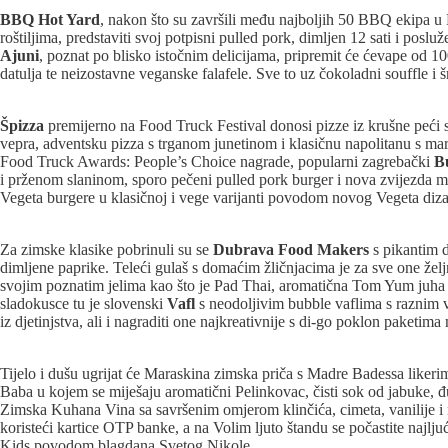
BBQ Hot Yard
, nakon što su završili među najboljih 50 BBQ ekipa 
roštiljima, predstaviti svoj potpisni pulled pork, dimljen 12 sati i p
Ajuni
, poznat po blisko istočnim delicijama, pripremit će ćevape od 
datulja te neizostavne veganske falafele. Sve to uz čokoladni souffle 
Špizza
premijerno na Food Truck Festival donosi pizze iz krušne peći s
vepra, adventsku pizza s trganom junetinom i klasičnu napolitanu s ma
Food Truck Awards: People’s Choice nagrade, popularni zagrebački
B
i prženom slaninom, sporo pečeni pulled pork burger i nova zvijezda men
Vegeta burgere u klasičnoj i vege varijanti povodom novog Vegeta diza
Za zimske klasike pobrinuli su se
Dubrava Food Makers
s pikantim d
dimljene paprike. Teleći gulaš s domaćim žličnjacima je za sve one želj
svojim poznatim jelima kao što je Pad Thai, aromatična Tom Yum juha p
sladokusce tu je slovenski
Vafl
s neodoljivim bubble vaflima s raznim 
iz djetinjstva, ali i nagraditi one najkreativnije s di-go poklon paket
Tijelo i dušu ugrijat će Maraskina zimska priča s Madre Badessa likeri
Baba u kojem se miješaju aromatični Pelinkovac, čisti sok od jabuke, 
Zimska Kuhana Vina sa savršenim omjerom klinčića, cimeta, vanilije i n
koristeći kartice OTP banke, a na Volim ljuto štandu se počastite najlj
Kids povodom blagdana Svetog Nikole.