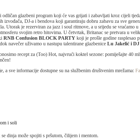
 odličan glazbeni program koji će vas grijati i zabavljati kroz cijeli 
izvođača, DJ-a i bendova koji garantiraju dobru zabavu za sve gener
. Utorak je rezerviran za jazz i soul ritmove, a u srijedu se vraćamo u
osferu svojim retro hitovima. U četvrtak, Britanac se pretvara u velik
ki
RNB Confusion BLOCK PARTY
koji je prošle godine rasplesao 
dok navečer uživamo u nastupu talentirane glazbenice
Lu Jakelić i D
nosimo recept za (Too) Hot, najvrući koktel sezone: pomiješajte 40 ml 
amčen!
elje, a sve informacije dostupne su na službenim društvenim mrežama:
F
om i soli
se dinja može spojiti s pršutom, čilijem i mentom.