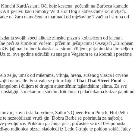
s, Kimchi KardAsian i Oči boje kestena, pečenih na Barbeca kamado
m u PEKAR pecivu kao i Smoky Wild Hot Dog s kobasicama od divljači.
atke na žaru namočene u marinadi od mješavine 7 začina i sirupa od
zdanja svojih specijaliteta: zimsku pizzu s kobasicom od jelena i
rušne peći sa šumskim voćem i prženim lješnjacima! Osvajači „European
oživljajima; krainer kobasica sa sirom, čilijem, pirjanim kiselim zeljem
Uz to, ove godine udružili su snage s Vegetom te su kreirali i posebne
o zelje, umak od milerama, vrhnja, hrena, sušenog vlasca i crvene
ojiti najmlađe. Festivalu se pridružuje i
Thai Thai Street Food
sa
angalom i čilijem te drugim autentičnim tajlandskim jelima. Za sve
i nostalgiju s mekanim i sočnim fritulama i palačinkama kakve pamtimo
orahovac, kavu i slatko vrhnje, Sailor’s Queen Rum Punch, Hot Pelin
 te nezaobilazni vrući gin. Dobra Berba se pobrinula za najbolja
ve pivoljupce. Prilikom plaćanja pića, počastite se uz 10% popusta
i-go radionica pizze, sladoledi iz Ledo škrinje te poklon sokići Juicy