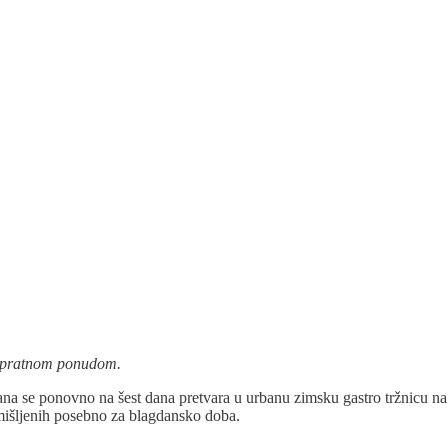
popratnom ponudom.
ana se ponovno na šest dana pretvara u urbanu zimsku gastro tržnicu na
smišljenih posebno za blagdansko doba.