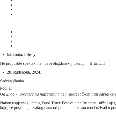
Istaknuto
,
Lifestyle
Ne propustite spektakl na novoj blagdanskoj lokaciji – Britancu!
28. studenoga, 2024.
Sadržaj članka
Podijeli
Od 2. do 7. prosinca na najšarmantnijem zagrebačkom trgu održat će
Nakon uspješnog ljetnog Food Truck Festivala na Britancu, stiže i njeg
kojoj će posjetitelji svakog dana od podne do 23 sata moći uživati u p