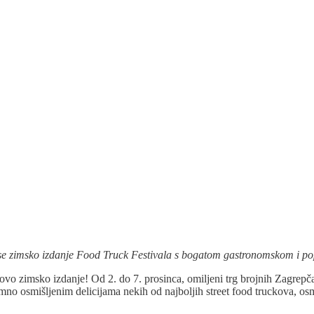
 se zimsko izdanje Food Truck Festivala s bogatom gastronomskom i 
ovo zimsko izdanje! Od 2. do 7. prosinca, omiljeni trg brojnih Zagrepč
omno osmišljenim delicijama nekih od najboljih street food truckova, o