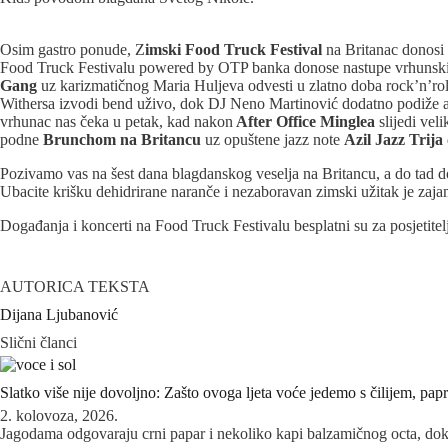
Osim gastro ponude, Z
imski Food Truck Festival
na Britanac donosi i
Food Truck Festivalu powered by OTP banka donose nastupe vrhunskih 
Gang
uz karizmatičnog Maria Huljeva odvesti u zlatno doba rock’n’rolla
Withersa izvodi bend uživo, dok DJ Neno Martinović dodatno podiže atm
vrhunac nas čeka u petak, kad nakon
After Office Minglea
slijedi veli
podne
Brunchom na Britancu
uz opuštene jazz note
Azil Jazz Trija
Pozivamo vas na šest dana blagdanskog veselja na Britancu, a do tad do
Ubacite krišku dehidrirane naranče i nezaboravan zimski užitak je zaj
Događanja i koncerti na Food Truck Festivalu besplatni su za posjetit
AUTORICA TEKSTA
Dijana Ljubanović
Slični članci
Slatko više nije dovoljno: Zašto ovoga ljeta voće jedemo s čilijem, papr
2. kolovoza, 2026.
Jagodama odgovaraju crni papar i nekoliko kapi balzamičnog octa, dok 