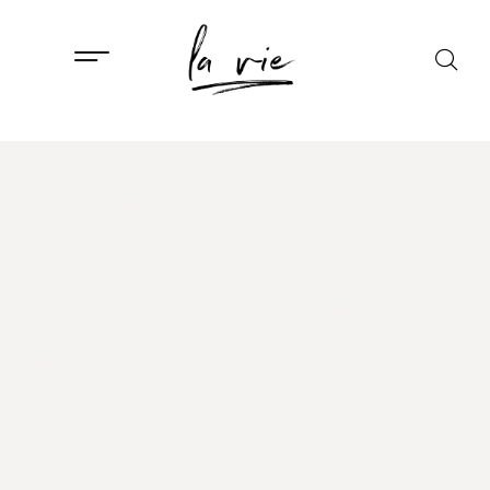
ISTAKNUTO
,
PSIHOLOGIJA
Doomscrolling: zašto
ne možemo prestati i
što to radi našem
mozgu
28. LIPNJA, 2026.