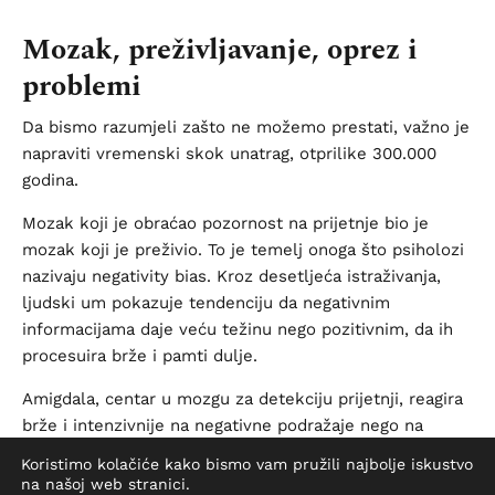
Mozak, preživljavanje, oprez i
problemi
Da bismo razumjeli zašto ne možemo prestati, važno je
napraviti vremenski skok unatrag, otprilike 300.000
godina.
Mozak koji je obraćao pozornost na prijetnje bio je
mozak koji je preživio. To je temelj onoga što psiholozi
nazivaju negativity bias. Kroz desetljeća istraživanja,
ljudski um pokazuje tendenciju da negativnim
informacijama daje veću težinu nego pozitivnim, da ih
procesuira brže i pamti dulje.
Amigdala, centar u mozgu za detekciju prijetnji, reagira
brže i intenzivnije na negativne podražaje nego na
pozitivne. Studije pokazuju da negativne slike aktiviraju
Koristimo kolačiće kako bismo vam pružili najbolje iskustvo
amigdalu unutar milisekundi, dok pozitivne slike
na našoj web stranici.