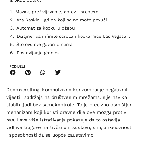
SADRŽAJ ČLANKA
Mozak, preživljavanje, oprez i problemi
Aza Raskin i grijeh koji se ne može povući
Automat za kocku u džepu
Dizajnerica infinite scrolla i kockarnice Las Vegasa imaju istog šefa
Što ovo sve govori o nama
Postavljanje granica
PODIJELI
Doomscrolling, kompulzivno konzumiranje negativnih
vijesti i sadržaja na društvenim mrežama, nije navika
slabih ljudi bez samokontrole. To je precizno osmišljen
mehanizam koji koristi drevne dijelove mozga protiv
nas. I sve više istraživanja pokazuje da to ostavlja
vidljive tragove na živčanom sustavu, snu, anksioznosti
i sposobnosti da se uopće zaustavimo.