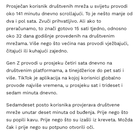
Prosječan korisnik društvenih mreža u svijetu provodi
oko 141 minutu dnevno scrollajući. To je nešto manje od
dva i pol sata. Zvuči prihvatljivo. Ali ako to
preračunamo, to znači gotovo 15 sati tjedno, odnosno
oko 32 dana godišnje provedenih na društvenim
mrežama. Više nego što većina nas provodi vježbajući,
čitajući ili kuhajući zajedno.
Gen Z provodi u prosjeku četiri sata dnevno na
društvenim platformama, a tinejdžerice do pet sati i
više. TikTok je aplikacija na kojoj korisnici globalno
provode najviše vremena, u prosjeku sat i trideset i
sedam minuta dnevno.
Sedamdeset posto korisnika provjerava društvene
mreže unutar deset minuta od buđenja. Prije nego što
su popili kavu. Prije nego što su izašli iz kreveta. Možda
čak i prije nego su potpuno otvorili oči.