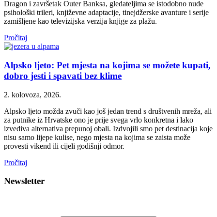
Dragon i završetak Outer Banksa, gledateljima se istodobno nude
psihološki trileri, književne adaptacije, tinejdžerske avanture i serije
zamišljene kao televizijska verzija knjige za plažu.
Pročitaj
Alpsko ljeto: Pet mjesta na kojima se možete kupati,
dobro jesti i spavati bez klime
2. kolovoza, 2026.
Alpsko ljeto možda zvuči kao još jedan trend s društvenih mreža, ali
za putnike iz Hrvatske ono je prije svega vrlo konkretna i lako
izvediva alternativa prepunoj obali. Izdvojili smo pet destinacija koje
nisu samo lijepe kulise, nego mjesta na kojima se zaista može
provesti vikend ili cijeli godišnji odmor.
Pročitaj
Newsletter