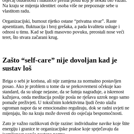
osjećaj otuđenosti i hladnoće prema poslu koji je nekad bio važan.
Na kraju se mijenja identitet: osoba više ne prepoznaje sebe u
vlastitom radu.
Organizacijski, burnout rijetko ostane “privatna stvar”. Raste
apsentizam, fluktuacija i broj grešaka, a pada kvaliteta usluge i
odnosi u timu. Kad se ljudi masovno povuku, preostali nose veći
teret, što stvara začarani krug.
Zašto “self-care” nije dovoljan kad je
sustav loš
Briga o sebi je korisna, ali nije zamjena za normalno postavljen
posao. Ako je problem u tome da se prekovremeni očekuje kao
standard, da su uloge nejasne, da se šutnja nagrađuje, a iskrenost
kažnjava, onda meditacija poslije posla ne rješava uzrok nego samo
pomaže preživjeti. U toksičnim kolektivima ljudi često ulažu
ogroman napor da se emocionalno reguliraju, dok se radni uvjeti ne
mijenjaju, što na kraju može dovesti do osjećaja bespomoćnosti.
Zato je važno razlikovati dvije razine: individualne navike koje štite
energiju i granice te organizacijske prakse koje sprječavaju da