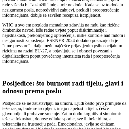
rade više da bi “zaslužili” mir, a mir ne dođe. Kada se uz to dodaju
nesigurnost posla, nepredvidivi zahtjevi, prekidi i preopterećenje
informacijama, dobije se savršen recept za iscrpljenost.
WHO u svojem pregledu mentalnog zdravlja na radu kao rizične
čimbenike navodi loše radne uvjete poput diskriminacije i
nejednakosti, prekomjernog opterećenja, niske kontrole nad radom i
nesigurnosti zaposlenja. ESENER 2024 dodatno pokazuje da je
“time pressure” i dalje među najčešće prijavljenim psihosocijalnim
rizicima na razini EU-27, a pojavljuju se i obrasci povezani s
digitalizacijom poput povećanog intenziteta rada i preopterećenja
informacijama.
Posljedice: što burnout radi tijelu, glavi i
odnosu prema poslu
Posljedice se ne zaustavljaju na umoru. Ljudi često prvo primijete da
teže zaspu, bude se iscrpljeni, imaju napetost u tijelu, češće
glavobolje ili probavne smetnje. Zatim dođu kognitivni simptomi:
teže se fokusirati, donose odluke sporije, sve ih brže iritira, a
tolerancija na frustraciju pada. Emocionalno, javlja se cinizam,