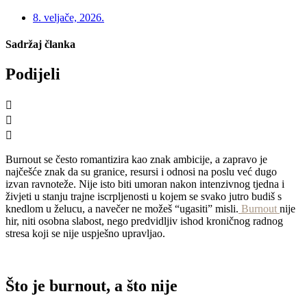
8. veljače, 2026.
Sadržaj članka
Podijeli
Burnout se često romantizira kao znak ambicije, a zapravo je
najčešće znak da su granice, resursi i odnosi na poslu već dugo
izvan ravnoteže. Nije isto biti umoran nakon intenzivnog tjedna i
živjeti u stanju trajne iscrpljenosti u kojem se svako jutro budiš s
knedlom u želucu, a navečer ne možeš “ugasiti” misli.
Burnout
nije
hir, niti osobna slabost, nego predvidljiv ishod kroničnog radnog
stresa koji se nije uspješno upravljao.
Što je burnout, a što nije