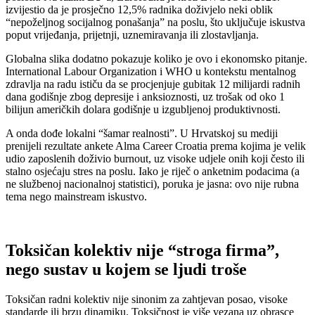
izvijestio da je prosječno 12,5% radnika doživjelo neki oblik
“nepoželjnog socijalnog ponašanja” na poslu, što uključuje iskustva
poput vrijeđanja, prijetnji, uznemiravanja ili zlostavljanja.
Globalna slika dodatno pokazuje koliko je ovo i ekonomsko pitanje.
International Labour Organization i WHO u kontekstu mentalnog
zdravlja na radu ističu da se procjenjuje gubitak 12 milijardi radnih
dana godišnje zbog depresije i anksioznosti, uz trošak od oko 1
bilijun američkih dolara godišnje u izgubljenoj produktivnosti.
A onda dođe lokalni “šamar realnosti”. U Hrvatskoj su mediji
prenijeli rezultate ankete Alma Career Croatia prema kojima je velik
udio zaposlenih doživio burnout, uz visoke udjele onih koji često ili
stalno osjećaju stres na poslu. Iako je riječ o anketnim podacima (a
ne službenoj nacionalnoj statistici), poruka je jasna: ovo nije rubna
tema nego mainstream iskustvo.
Toksičan kolektiv nije “stroga firma”,
nego sustav u kojem se ljudi troše
Toksičan radni kolektiv nije sinonim za zahtjevan posao, visoke
standarde ili brzu dinamiku. Toksičnost je više vezana uz obrasce