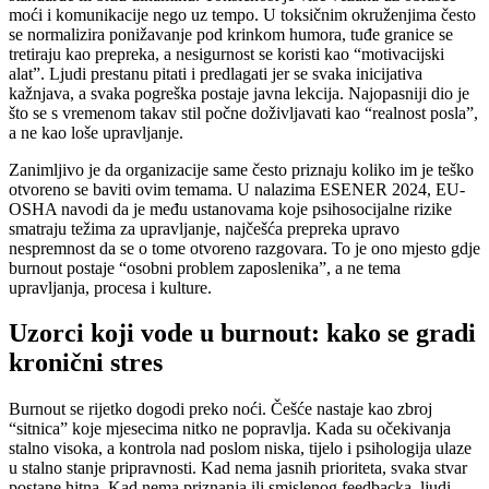
moći i komunikacije nego uz tempo. U toksičnim okruženjima često
se normalizira ponižavanje pod krinkom humora, tuđe granice se
tretiraju kao prepreka, a nesigurnost se koristi kao “motivacijski
alat”. Ljudi prestanu pitati i predlagati jer se svaka inicijativa
kažnjava, a svaka pogreška postaje javna lekcija. Najopasniji dio je
što se s vremenom takav stil počne doživljavati kao “realnost posla”,
a ne kao loše upravljanje.
Zanimljivo je da organizacije same često priznaju koliko im je teško
otvoreno se baviti ovim temama. U nalazima ESENER 2024, EU-
OSHA navodi da je među ustanovama koje psihosocijalne rizike
smatraju težima za upravljanje, najčešća prepreka upravo
nespremnost da se o tome otvoreno razgovara. To je ono mjesto gdje
burnout postaje “osobni problem zaposlenika”, a ne tema
upravljanja, procesa i kulture.
Uzorci koji vode u burnout: kako se gradi
kronični stres
Burnout se rijetko dogodi preko noći. Češće nastaje kao zbroj
“sitnica” koje mjesecima nitko ne popravlja. Kada su očekivanja
stalno visoka, a kontrola nad poslom niska, tijelo i psihologija ulaze
u stalno stanje pripravnosti. Kad nema jasnih prioriteta, svaka stvar
postane hitna. Kad nema priznanja ili smislenog feedbacka, ljudi