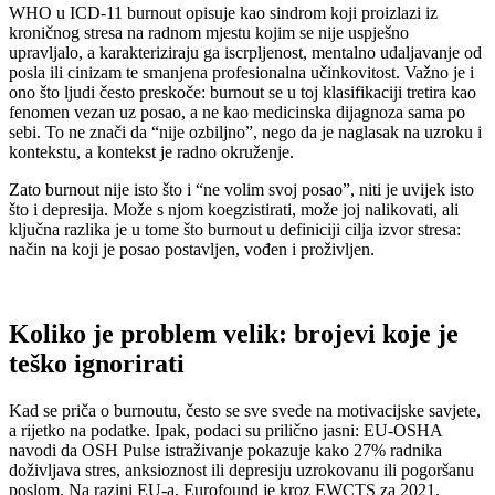
WHO u ICD-11 burnout opisuje kao sindrom koji proizlazi iz
kroničnog stresa na radnom mjestu kojim se nije uspješno
upravljalo, a karakteriziraju ga iscrpljenost, mentalno udaljavanje od
posla ili cinizam te smanjena profesionalna učinkovitost. Važno je i
ono što ljudi često preskoče: burnout se u toj klasifikaciji tretira kao
fenomen vezan uz posao, a ne kao medicinska dijagnoza sama po
sebi. To ne znači da “nije ozbiljno”, nego da je naglasak na uzroku i
kontekstu, a kontekst je radno okruženje.
Zato burnout nije isto što i “ne volim svoj posao”, niti je uvijek isto
što i depresija. Može s njom koegzistirati, može joj nalikovati, ali
ključna razlika je u tome što burnout u definiciji cilja izvor stresa:
način na koji je posao postavljen, vođen i proživljen.
Koliko je problem velik: brojevi koje je
teško ignorirati
Kad se priča o burnoutu, često se sve svede na motivacijske savjete,
a rijetko na podatke. Ipak, podaci su prilično jasni: EU-OSHA
navodi da OSH Pulse istraživanje pokazuje kako 27% radnika
doživljava stres, anksioznost ili depresiju uzrokovanu ili pogoršanu
poslom. Na razini EU-a, Eurofound je kroz EWCTS za 2021.