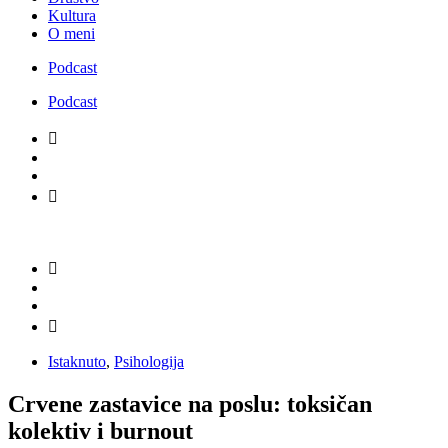
Kultura
O meni
Podcast
Podcast
Istaknuto
,
Psihologija
Crvene zastavice na poslu: toksičan
kolektiv i burnout