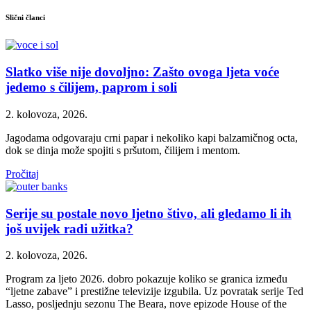
Slični članci
Slatko više nije dovoljno: Zašto ovoga ljeta voće
jedemo s čilijem, paprom i soli
2. kolovoza, 2026.
Jagodama odgovaraju crni papar i nekoliko kapi balzamičnog octa,
dok se dinja može spojiti s pršutom, čilijem i mentom.
Pročitaj
Serije su postale novo ljetno štivo, ali gledamo li ih
još uvijek radi užitka?
2. kolovoza, 2026.
Program za ljeto 2026. dobro pokazuje koliko se granica između
“ljetne zabave” i prestižne televizije izgubila. Uz povratak serije Ted
Lasso, posljednju sezonu The Beara, nove epizode House of the