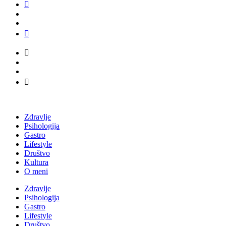
Zdravlje
Psihologija
Gastro
Lifestyle
Društvo
Kultura
O meni
Zdravlje
Psihologija
Gastro
Lifestyle
Društvo