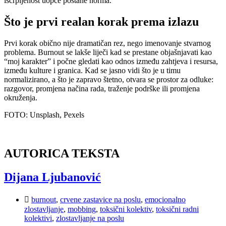
iscrpljenost uopće postane norma.
Što je prvi realan korak prema izlazu
Prvi korak obično nije dramatičan rez, nego imenovanje stvarnog
problema. Burnout se lakše liječi kad se prestane objašnjavati kao
“moj karakter” i počne gledati kao odnos između zahtjeva i resursa,
između kulture i granica. Kad se jasno vidi što je u timu
normalizirano, a što je zapravo štetno, otvara se prostor za odluke:
razgovor, promjena načina rada, traženje podrške ili promjena
okruženja.
FOTO: Unsplash, Pexels
AUTORICA TEKSTA
Dijana Ljubanović
burnout
,
crvene zastavice na poslu
,
emocionalno
zlostavljanje
,
mobbing
,
toksični kolektiv
,
toksični radni
kolektivi
,
zlostavljanje na poslu