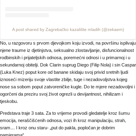
A post shared by Zagrebačko kazalište mladih (@zekaem)
No, u razgovoru s prvom djevojkom koju izvodi, na površinu isplivaju
njene traume iz djetinjstva, seksualno zlostavljanje, disfuncionalnost
rodbinskih i prijateljskih odnosa, poremećni odnosi i u primarnoj i u
sekundarnoj obitelji. Dok Clarin suprug Diego (Filip Nola) i sin Caspar
(Luka Knez) poput kore od banane skidaju svoj privid sretnih ljudi
iznoseći mizeriju svoje vlastite zbilje, tuge i nezadovoljstva kojeg
nose sa sobom poput zatvoreničke kugle. Do te mjere nezadovoljni i
ogorčeni da preziru svoj život ogrezli u devijantnost, nihilizam i
tjeskobu.
Predstava traje 3 sata. Za to vrijeme provodi gledatelje kroz šumu
emocija, neraščišćenih odnosa, vozi ih kroz manipulaciju, strah,
sram… I kroz onu staru- „put do pakla, popločan je dobrim
namjerama“.