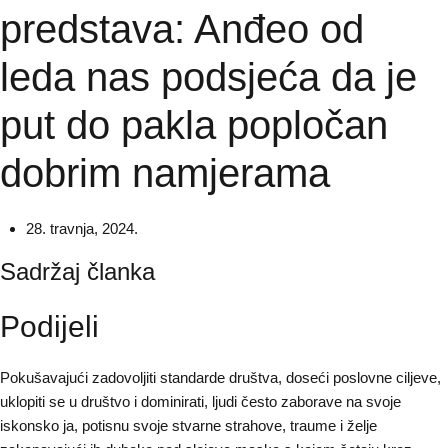
predstava: Anđeo od
leda nas podsjeća da je
put do pakla popločan
dobrim namjerama
28. travnja, 2024.
Sadržaj članka
Podijeli
Pokušavajući zadovoljiti standarde društva, doseći poslovne ciljeve,
uklopiti se u društvo i dominirati, ljudi često zaborave na svoje
iskonsko ja, potisnu svoje stvarne strahove, traume i želje