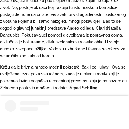
zakopavajući ih duboko pod slojeve maske s kojom šetaju kroz
život. No, postoje okidači koji razbiju tu istu masku u komadiće i
puštaju demone da unište baš svaki privid uglađenosti i posloženog
života na kojemu bi, samo naizgled, mnogi pozavidjeli. Baš to se
dogodilo glavnoj junakinji predstave Anđeo od leda, Clari (Nataša
Dangubić). Pokušavajući pomoći djevojkama iz popravnog doma,
otključala je bol, traume, disfunkcionalnost vlastite obitelji i svoje
duboko zakopane ožiljke. Vode su uzburkane i fasada savršenstva
se urušila kao kula od karata.
Kažu da je krivnja mnogo moćniji pokretač, čak i od ljubavi. Ova se
uvriježena teza, pokazala točnom, kada je u pitanju motiv koji je
pokrenuo lavinu događaja u recentnoj predstavi koju je na pozornicu
Zekaema postavio mađarski redatelj Árpád Schilling.