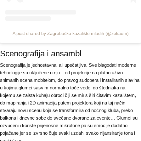
A post shared by Zagrebačko kazalište mladih (@zekaem)
Scenografija i ansambl
Scenografija je jednostavna, ali upečatljiva. Sve blagodati moderne
tehnologije su uključene u nju – od projekcije na platno uživo
snimanih scena mobitelom, do pravog sudopera i instaliranih slavina
u kojima glumci sasvim normalno toče vode, do štednjaka na
kojemu se zaista kuhaju obroci čiji se miris širi čitavim kazalištem,
do mapiranja i 2D animacija putem projektora koji na taj način
stvaraju novu scenu koja se transformira od noćnog kluba, preko
balkona i dnevne sobe do svečane dvorane za evente… Glumci su
ozvučeni i koriste prijenosne mikrofone pa su emocije dodatno
pojačane jer se izvrsno čuje svaki uzdah, svako nijansiranje tona i
svaki šum.