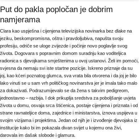
Put do pakla popločan je dobrim
namjerama
Clara kao uspješna i cijenjena televizijska novinarka bez dlake na
jeziku, beskompromisna, oštra i pravdoljubiva, napušta svoju
profesiju, odriče se uloge zvijezde i počinje novo poglavlje svog
života. Dogovara s popravnim domom suradnju kao voditeljica
radionica s djevojkama smještenima u ovoj ustanovi. Želi im pomoći,
svjesna da nemaju svi iste startne pozicije. Iskreno priznaje da su
joj, kao kćeri poznatog glumca, sva vrata bila otvorena i da joj je bilo
lako vinuti se u sam vrh političkog novinarstva jer je imala tako malo
za dokazivati. Podrazumijevalo se da žena s takvim pedigreom,
jednostavno – razbija. I dok prikuplja sredstva za poboljšanje uvjeta
života u domu, osvaja srca štićenica, postaje cijenjena i priznata i od
strane ravnateljice doma, zajednice i ministarstva, iznova uspijeva u
svojim vizijama i projektima. Jedan od njih je i izvođenje djevojaka iz
institucije kako bi im pokazala divan svijet u kojemu ona živi,
darovala im dašak slobode i glamura.