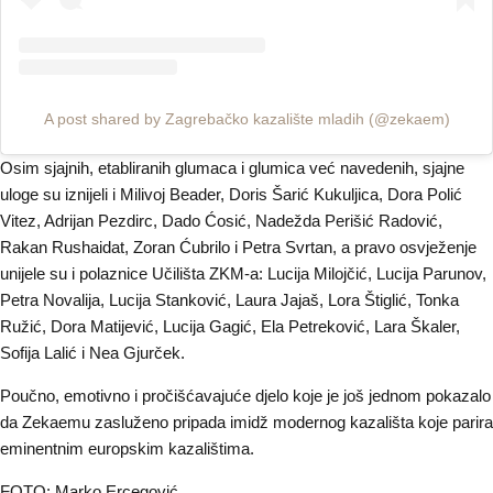
A post shared by Zagrebačko kazalište mladih (@zekaem)
Osim sjajnih, etabliranih glumaca i glumica već navedenih, sjajne
uloge su iznijeli i Milivoj Beader, Doris Šarić Kukuljica, Dora Polić
Vitez, Adrijan Pezdirc, Dado Ćosić, Nadežda Perišić Radović,
Rakan Rushaidat, Zoran Ćubrilo i Petra Svrtan, a pravo osvježenje
unijele su i polaznice Učilišta ZKM-a: Lucija Milojčić, Lucija Parunov,
Petra Novalija, Lucija Stanković, Laura Jajaš, Lora Štiglić, Tonka
Ružić, Dora Matijević, Lucija Gagić, Ela Petreković, Lara Škaler,
Sofija Lalić i Nea Gjurček.
Poučno, emotivno i pročišćavajuće djelo koje je još jednom pokazalo
da Zekaemu zasluženo pripada imidž modernog kazališta koje parira
eminentnim europskim kazalištima.
FOTO: Marko Ercegović