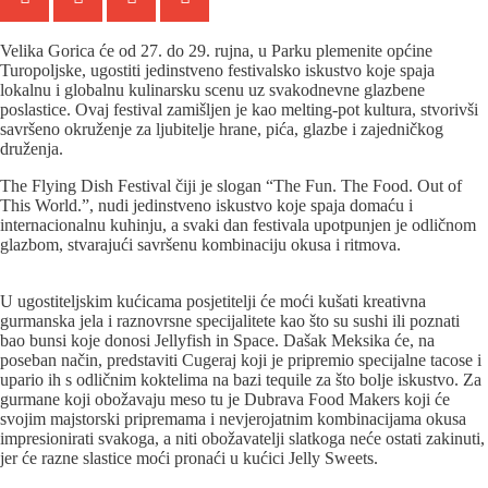
Velika Gorica će od 27. do 29. rujna, u Parku plemenite općine
Turopoljske, ugostiti jedinstveno festivalsko iskustvo koje spaja
lokalnu i globalnu kulinarsku scenu uz svakodnevne glazbene
poslastice. Ovaj festival zamišljen je kao melting-pot kultura, stvorivši
savršeno okruženje za ljubitelje hrane, pića, glazbe i zajedničkog
druženja.
The Flying Dish Festival čiji je slogan “The Fun. The Food. Out of
This World.”, nudi jedinstveno iskustvo koje spaja domaću i
internacionalnu kuhinju, a svaki dan festivala upotpunjen je odličnom
glazbom, stvarajući savršenu kombinaciju okusa i ritmova.
U ugostiteljskim kućicama posjetitelji će moći kušati kreativna
gurmanska jela i raznovrsne specijalitete kao što su sushi ili poznati
bao bunsi koje donosi Jellyfish in Space. Dašak Meksika će, na
poseban način, predstaviti Cugeraj koji je pripremio specijalne tacose i
upario ih s odličnim koktelima na bazi tequile za što bolje iskustvo. Za
gurmane koji obožavaju meso tu je Dubrava Food Makers koji će
svojim majstorski pripremama i nevjerojatnim kombinacijama okusa
impresionirati svakoga, a niti obožavatelji slatkoga neće ostati zakinuti,
jer će razne slastice moći pronaći u kućici Jelly Sweets.