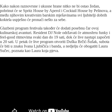
Kako nakon raznovrsne i ukusne hrane nitko ne bi ostao žedan,
pobrinut će se Spritz House by Aperol i Cocktail House by Pelinova, a
među njihovim kreativnim barskim mješavinama svi ljubitelji dobrih
koktela uspješno će pronaći nešto za sebe.
Glazbeni program festivala također će dodati posebnu čar ovoj
kulinarskoj avanturi. Resident DJ Nole održavati će atmosferu funky i
feel-good ritmovima svaki dan do 19 sati, dok će live nastupi započeti
u 20 sati. U petak će live program otvoriti Duška Brčić-Šušak, subota
će biti u znaku Ivana Ljubičića i banda, a nedjelju će obogatiti Laura
Sučec, poznata kao Laura koja pjeva.