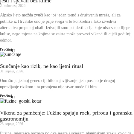
jesti i spavati bez klime
2. kolovoza, 2026.
Alpsko ljeto možda zvuči kao još jedan trend s društvenih mreža, ali za
putnike iz Hrvatske ono je prije svega vrlo konkretna i lako izvediva
alternativa prepunoj obali. Izdvojili smo pet destinacija koje nisu samo lijepe
kulise, nego mjesta na kojima se zaista može provesti vikend ili cijeli godišnji
odmor.
Pročitaj
Sunčanje kao rizik, ne kao ljetni ritual
31. srpnja, 2026.
Ono što je jednoj generaciji bilo najavljivanje ljeta postalo je drugoj
upravljanje rizikom i ta promjena nije stvar mode ili hira.
Pročitaj
Vikend za pamćenje: Fužine spajaju rock, prirodu i goransku
gastronomiju
28. srpnja, 2026.
Fužine, mjestašce poznato po dva jezera i svježem planinskom zraku, ovog će