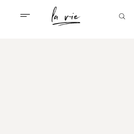
ISTAKNUTO
,
PSIHOLOGIJA
Unutarnji kritičar:
kako utišati glas koji
krade mir i
samopouzdanje
15. PROSINCA, 2025.