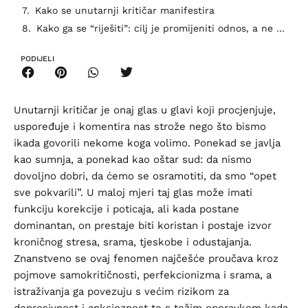
Kako se unutarnji kritičar manifestira
Kako ga se “riješiti”: cilj je promijeniti odnos, a ne voditi rat
PODIJELI
Unutarnji kritičar je onaj glas u glavi koji procjenjuje,
uspoređuje i komentira nas strože nego što bismo
ikada govorili nekome koga volimo. Ponekad se javlja
kao sumnja, a ponekad kao oštar sud: da nismo
dovoljno dobri, da ćemo se osramotiti, da smo “opet
sve pokvarili”. U maloj mjeri taj glas može imati
funkciju korekcije i poticaja, ali kada postane
dominantan, on prestaje biti koristan i postaje izvor
kroničnog stresa, srama, tjeskobe i odustajanja.
Znanstveno se ovaj fenomen najčešće proučava kroz
pojmove samokritičnosti, perfekcionizma i srama, a
istraživanja ga povezuju s većim rizikom za
depresivnost i anksioznost te s težim oporavkom kada