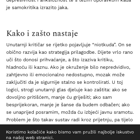
je samokritika izrazito jaka.
Kako i zašto nastaje
Unutarnji kritičar se rijetko pojavljuje “niotkuda”. On se
obično razvija kao strategija prilagodbe. Dijete vrlo rano
uči što donosi prihvaćanje, a što izaziva kritiku,
hladnoću ili kaznu. Ako je okruženje bilo nepredvidivo,
zahtjevno ili emocionalno nedostupno, mozak može
zaključiti da je sigurnije stalno se kontrolirati. U toj
logici, strogi unutarnji glas djeluje kao zaštita: ako se
dovoljno pritišćem, manje ću griješiti; ako sam
besprijekoran, manje je šanse da budem odbačen; ako
se unaprijed posramim, možda ću izbjeći javnu sramotu.
Problem je što takav sustav radi kroz prijetnju, pa tijelo
i živčani sustav ostaju u povišenoj pripravnosti i onda
Koristimo kolačiće kako bismo vam pružili najbolje iskustvo
kada opasnosti realno nema.
na našoj web stranici.