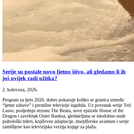
Serije su postale novo ljetno štivo, ali gledamo li ih
još uvijek radi užitka?
2. kolovoza, 2026.
Program za ljeto 2026. dobro pokazuje koliko se granica između
“ljetne zabave” i prestižne televizije izgubila. Uz povratak serije Ted
Lasso, posljednju sezonu The Beara, nove epizode House of the
Dragon i završetak Outer Banksa, gledateljima se istodobno nude
psihološki trileri, književne adaptacije, tinejdžerske avanture i serije
zamišljene kao televizijska verzija knjige za plažu.