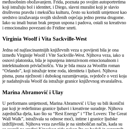
međusobnim obožavanjem. Frida, poznata po svojim autoportretima
koji istražuju bol i identitet, i Diego, slavni muralist koji je slavio
društvenu pravdu i meksičku kulturu, često su koristili umjetnost kao
sredstvo izražavanja svojih složenih osjećaja jedno prema drugome.
Iako su imali buran brak prepun uspona i padova, ostali su kreativno
i emocionalno povezani do Fridine smrti.
Virginia Woolf i Vita Sackville-West
Jedna od najfascinantnijih književnih veza u povijesti bila je ona
između Virginije Woolf i Vite Sackville-West. Njihova veza, iako u
osnovi platonska, bila je ispunjena intenzivnom emocionalnom i
intelektualnom privlačnošću. Vita je bila muza za Woolfin roman
“Orlando”, koji istražuje teme roda, identiteta i ljubavi. Njihova
pisma, puna nježnosti i dubokog razumijevanja, svjedoče o vezi koja
je nadahnjivala Woolf da istražuje granice književnog stvaralaštva.
Marina Abramović i Ulay
U performans umjetnosti, Marina Abramović i Ulay su bili ikonični
par koji je redefinirao granice ljubavi i kreativne suradnje. Njihova
zajednička djela, kao što su “Rest Energy” i “The Lovers: The Great
Wall Walk”, istraživala su odnose moći, intime i granice ljudske
izdržljivosti. Njihova veza završila je na simboličan način, kada su