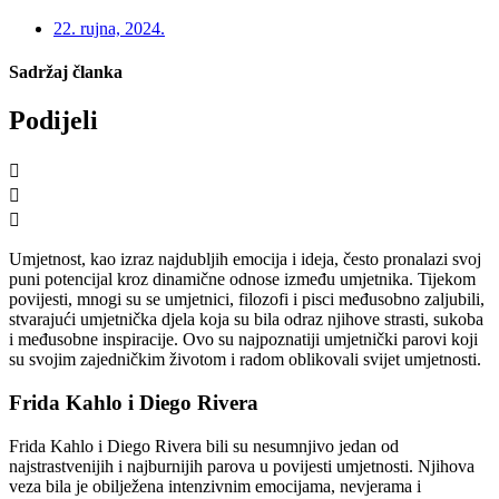
22. rujna, 2024.
Sadržaj članka
Podijeli
Umjetnost, kao izraz najdubljih emocija i ideja, često pronalazi svoj
puni potencijal kroz dinamične odnose između umjetnika. Tijekom
povijesti, mnogi su se umjetnici, filozofi i pisci međusobno zaljubili,
stvarajući umjetnička djela koja su bila odraz njihove strasti, sukoba
i međusobne inspiracije. Ovo su najpoznatiji umjetnički parovi koji
su svojim zajedničkim životom i radom oblikovali svijet umjetnosti.
Frida Kahlo i Diego Rivera
Frida Kahlo i Diego Rivera bili su nesumnjivo jedan od
najstrastvenijih i najburnijih parova u povijesti umjetnosti. Njihova
veza bila je obilježena intenzivnim emocijama, nevjerama i