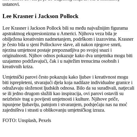
ustanovi.
Lee Krasner i Jackson Pollock
Lee Krasner i Jackson Pollock bili su među najvažnijim figurama
apstraktnog ekspresionizma u Americi. Njihova veza bila je
obilježena kreativnim nadmetanjem, podrškom i izazovima. Krasner
je često bila u sjeni Pollockove slave, ali nakon njegove smrti,
njezina umjetnost postaje prepoznatljiva po svojoj snazi i
originalnosti. Njihov odnos pokazuje kako dva umjetnika mogu biti
uzajamno podržavajući, čak i u najtežim trenucima osobnih i
kreativnih kriza.
Umjetnički parovi često pokazuju kako ljubav i kreativnost mogu
biti isprepleteni, stvarajući djela koja nadilaze individualne granice i
odražavaju složenost ljudskih odnosa. Bilo da su surađivali, natjecali
se ili jedno drugom služili kao inspiracija, ovi parovi ostavili su
neizbrisiv trag u povijesti umjetnosti i kulture. Njihove priče,
ispunjene ljubavlju, patnjom i stvaranjem, podsjećaju nas na moć
zajedništva i strasti u oblikovanju umjetničkog izraza.
FOTO: Unsplash, Pexels