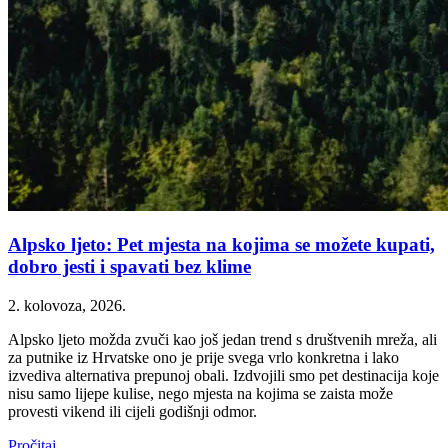
Alpsko ljeto: Pet mjesta na kojima se možete kupati,
dobro jesti i spavati bez klime
2. kolovoza, 2026.
Alpsko ljeto možda zvuči kao još jedan trend s društvenih mreža, ali
za putnike iz Hrvatske ono je prije svega vrlo konkretna i lako
izvediva alternativa prepunoj obali. Izdvojili smo pet destinacija koje
nisu samo lijepe kulise, nego mjesta na kojima se zaista može
provesti vikend ili cijeli godišnji odmor.
Pročitaj