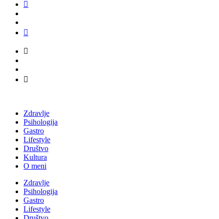
Zdravlje
Psihologija
Gastro
Lifestyle
Društvo
Kultura
O meni
Zdravlje
Psihologija
Gastro
Lifestyle
Društvo