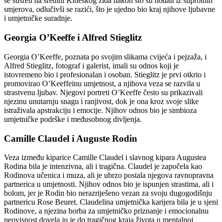
se susreli na sredini Kineskog zida nakon što su hodali iz suprotnih
smjerova, odlučivši se razići, što je ujedno bio kraj njihove ljubavne
i umjetničke suradnje.
Georgia O’Keeffe i Alfred Stieglitz
Georgia O’Keeffe, poznata po svojim slikama cvijeća i pejzaža, i
Alfred Stieglitz, fotograf i galerist, imali su odnos koji je
istovremeno bio i profesionalan i osoban. Stieglitz je prvi otkrio i
promovirao O’Keeffeinu umjetnost, a njihova veza se razvila u
strastvenu ljubav. Njegovi portreti O’Keeffe često su prikazivali
njezinu unutarnju snagu i ranjivost, dok je ona kroz svoje slike
istraživala apstrakciju i emocije. Njihov odnos bio je simbioza
umjetničke podrške i međusobnog divljenja.
Camille Claudel i Auguste Rodin
Veza između kiparice Camille Claudel i slavnog kipara Augustea
Rodina bila je intenzivna, ali i tragična. Claudel je započela kao
Rodinova učenica i muza, ali je ubrzo postala njegova ravnopravna
partnerica u umjetnosti. Njihov odnos bio je ispunjen strastima, ali i
bolom, jer je Rodin bio nerazriješeno vezan za svoju dugogodišnju
partnericu Rose Beuret. Claudelina umjetnička karijera bila je u sjeni
Rodinove, a njezina borba za umjetničko priznanje i emocionalnu
neovisnost dovela ju je do tragičnog kraja života u mentalnoj