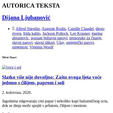
AUTORICA TEKSTA
Dijana Ljubanović
Alfred Stieglitz
,
Auguste Rodin
,
Camille Claudel
,
diego
rivera
,
frida kahlo
,
Jackson Pollock
,
Lee Krasner
,
marina
abramovic
,
poznati ljubavni parovi
,
preporuke za čitanje
,
slavni parovi
,
slavni slikari
,
Ulay
,
umjetnički parovi
,
umjetnost
,
Virginia Woolf
Slični članci
Slatko više nije dovoljno: Zašto ovoga ljeta voće
jedemo s čilijem, paprom i soli
2. kolovoza, 2026.
Jagodama odgovaraju crni papar i nekoliko kapi balzamičnog octa,
dok se dinja može spojiti s pršutom, čilijem i mentom.